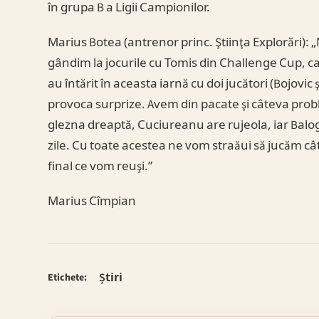
în grupa B a Ligii Campionilor.
Marius Botea (antrenor princ. Ştiinţa Explorări): 
gândim la jocurile cu Tomis din Challenge Cup, car
au întărit în aceasta iarnă cu doi jucători (Bojovic
provoca surprize. Avem din pacate şi câteva probl
glezna dreaptă, Cuciureanu are rujeola, iar Balog e
zile. Cu toate acestea ne vom straăui să jucăm câ
final ce vom reuşi.”
Marius Cîmpian
Știri
Etichete: