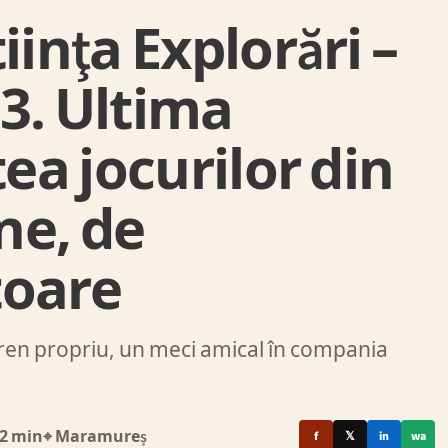
iinţa Explorări –
3. Ultima
tea jocurilor din
ne, de
toare
teren propriu, un meci amical în compania
2 min
⌖ Maramureș
f
𝕏
in
wa