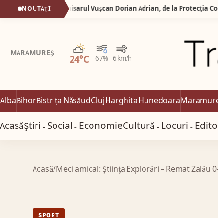
Noapte albă la Sebeș! Comisarul Vușcan Dorian Adrian, de la Protecția Consumatorilor, amendat chiar în timpul chefului! Două echipaje de poliție au venit să stingă „festivalul” din curte!
NOUTĂȚI
Parțial noros
MARAMUREȘ
24°C
67%
6 km/h
Alba
Bihor
Bistrița Năsăud
Cluj
Harghita
Hunedoara
Maramur
Acasă
Știri
Social
Economie
Cultură
Locuri
Edito
⌄
⌄
⌄
⌄
Acasă
/
Meci amical: Ştiinţa Explorări – Remat Zalău 
SPORT