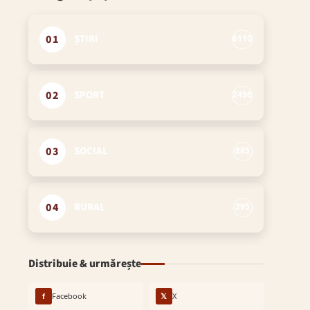
01
ȘTIRI
6110
02
SPORT
2496
03
SOCIAL
885
04
RURAL
295
Distribuie & urmărește
f
Facebook
𝕏
X