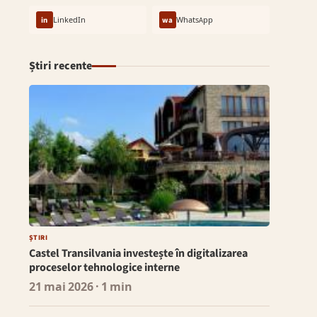
in
LinkedIn
wa
WhatsApp
Știri recente
ȘTIRI
Castel Transilvania investește în digitalizarea
proceselor tehnologice interne
21 mai 2026
· 1 min