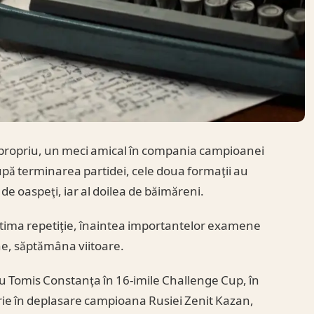
en propriu, un meci amical în compania campioanei
upă terminarea partidei, cele doua formaţii au
 de oaspeţi, iar al doilea de băimăreni.
ultima repetiţie, înaintea importantelor examene
ne, săptămâna viitoare.
 cu Tomis Constanţa în 16-imile Challenge Cup, în
rie în deplasare campioana Rusiei Zenit Kazan,