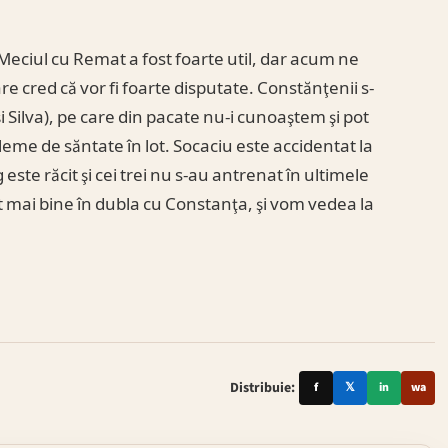
„Meciul cu Remat a fost foarte util, dar acum ne
e cred că vor fi foarte disputate. Constănţenii s-
 şi Silva), pe care din pacate nu-i cunoaştem şi pot
eme de săntate în lot. Socaciu este accidentat la
ste răcit şi cei trei nu s-au antrenat în ultimele
t mai bine în dubla cu Constanţa, şi vom vedea la
Distribuie:
f
𝕏
in
wa