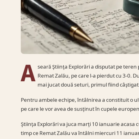
A
seară Ştiinţa Explorări a disputat pe ter
Remat Zalău, pe care l-a pierdut cu 3-0. D
mai jucat două seturi, primul fiind câştigat
Pentru ambele echipe, întâlnirea a constituit o 
pe care le vor avea de susţinut în cupele europe
Ştiinţa Explorări va juca marţi 10 ianuarie acasa
timp ce Remat Zalău va întâlni miercuri 11 ianua