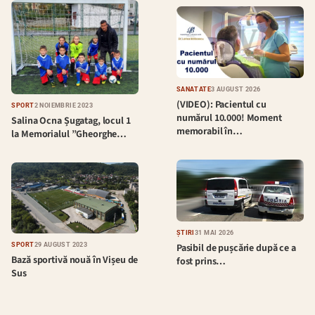
SĂNĂTATE
3 AUGUST 2026
(VIDEO): Pacientul cu
SPORT
2 NOIEMBRIE 2023
numărul 10.000! Moment
Salina Ocna Șugatag, locul 1
memorabil în…
la Memorialul ”Gheorghe…
ȘTIRI
31 MAI 2026
Pasibil de pușcărie după ce a
SPORT
29 AUGUST 2023
Bază sportivă nouă în Vișeu de
fost prins…
Sus