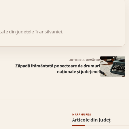
icate din județele Transilvaniei.
ARTICOLUL URMĂTOR
Zăpadă frământată pe sectoare de drumuri
naţionale şi judeţene!
MARAMUREȘ
Articole din Județ