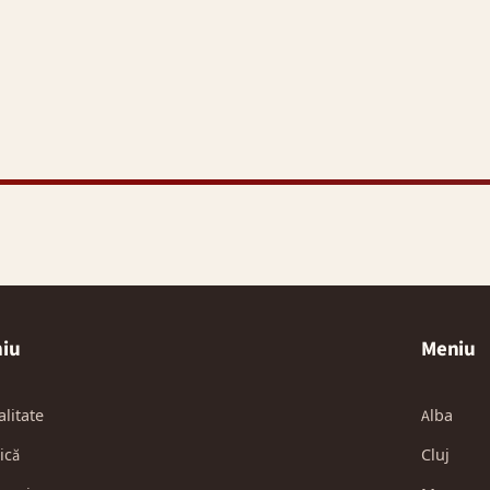
iu
Meniu
alitate
Alba
ică
Cluj