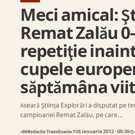
Meci amical: Şt
Remat Zalău 0-
repetiţie inain
cupele europe
săptămâna vii
Aseară Ştiinţa Explorări a disputat pe 
campioanei Remat Zalău, pe care…
de
Redacția Transilvania TV
6 ianuarie 2012
· 00:36
◷ 
●