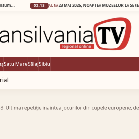
02:13
ALBA
eș
Satu Mare
Sălaj
Sibiu
rial
0-3. Ultima repetiţie inaintea jocurilor din cupele europene, 