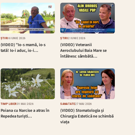
ȘTIRI
6 IUNIE 2026
ȘTIRI
2 IUNIE 2026
(VIDEO) ”Io-s mamă, io-s
(VIDEO) Veteranii
tată! Io-i aduc, io-i…
Aeroclubului Baia Mare se
întâlnesc sâmbătă…
TIMP LIBER
31 MAI 2026
SĂNĂTATE
27 MAI 2026
Poiana cu Narcise a atras în
(VIDEO) Stomatologia și
Repedea turiști…
Chirurgia Estetică ne schimbă
viața