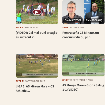
▶
SPORT
29 IULIE 2026
SPORT
19 IUNIE 2024
(VIDEO): Cei mai buni arcași s-
Pentru șefia CS Minaur, un
au întrecut în…
concurs ridicol, plin…
SPORT
25 SEPTEMBRIE 2023
SPORT
22 OCTOMBRIE 2023
AS Mireșu Mare – Gloria Sălsig
LIGA 5: AS Mireșu Mare – CS
1-1 (VIDEO)
Athletic…