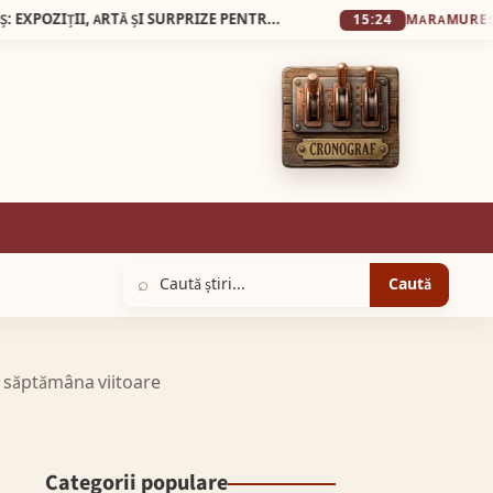
23 MAI 2026, NOAPTEA MUZEELOR LA SEBEȘ: EXPOZIȚII, ARTĂ ȘI SURPRIZE PENTRU VIZITATORI
Pasibil de
15:24
MARAMUREȘ
⌕
Caută
de săptămâna viitoare
Categorii populare