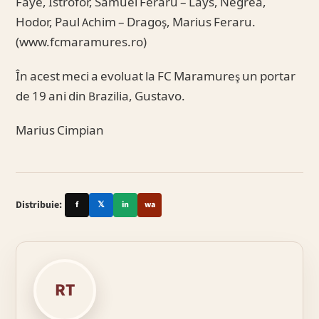
Faye, Istrofor, Samuel Feraru – Lays, Negrea,
Hodor, Paul Achim – Dragoş, Marius Feraru.
(www.fcmaramures.ro)
În acest meci a evoluat la FC Maramureş un portar
de 19 ani din Brazilia, Gustavo.
Marius Cimpian
Distribuie:
f
𝕏
in
wa
RT