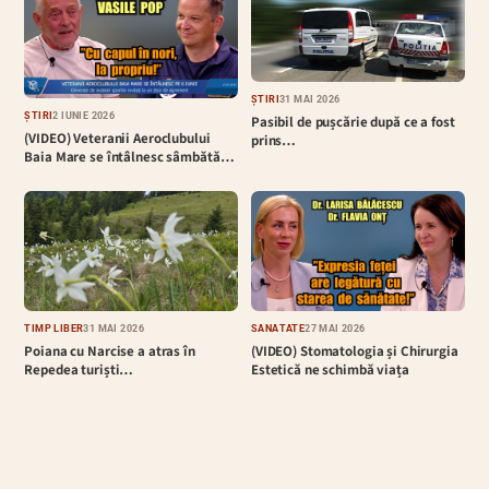
ȘTIRI
31 MAI 2026
ȘTIRI
2 IUNIE 2026
Pasibil de pușcărie după ce a fost
(VIDEO) Veteranii Aeroclubului
prins…
Baia Mare se întâlnesc sâmbătă…
TIMP LIBER
31 MAI 2026
SĂNĂTATE
27 MAI 2026
Poiana cu Narcise a atras în
(VIDEO) Stomatologia și Chirurgia
Repedea turiști…
Estetică ne schimbă viața