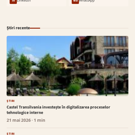
in
LinkedIn
wa
WhatsApp
Știri recente
ȘTIRI
Castel Transilvania investește în digitalizarea proceselor
tehnologice interne
21 mai 2026
· 1 min
ȘTIRI