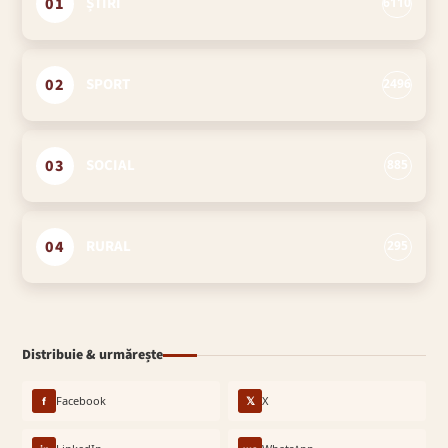
01
ȘTIRI
6110
02
SPORT
2496
03
SOCIAL
885
04
RURAL
295
Distribuie & urmărește
f
Facebook
𝕏
X