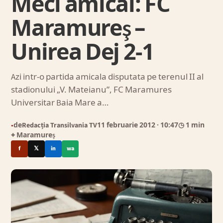
Meci amical: FC
Maramureş –
Unirea Dej 2-1
Azi intr-o partida amicala disputata pe terenul II al
stadionului „V. Mateianu”, FC Maramures
Universitar Baia Mare a…
de
Redacția Transilvania TV
11 februarie 2012
· 10:47
◷ 1 min
●
⌖ Maramureș
f
𝕏
in
wa