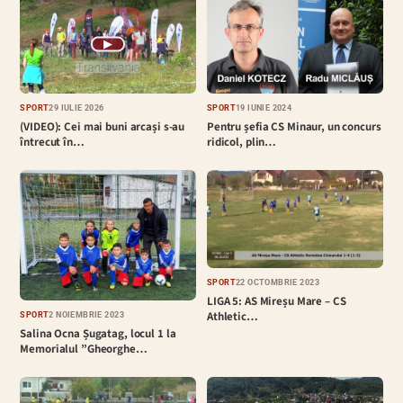
▶
SPORT
29 IULIE 2026
SPORT
19 IUNIE 2024
(VIDEO): Cei mai buni arcași s-au
Pentru șefia CS Minaur, un concurs
întrecut în…
ridicol, plin…
SPORT
22 OCTOMBRIE 2023
LIGA 5: AS Mireșu Mare – CS
Athletic…
SPORT
2 NOIEMBRIE 2023
Salina Ocna Șugatag, locul 1 la
Memorialul ”Gheorghe…