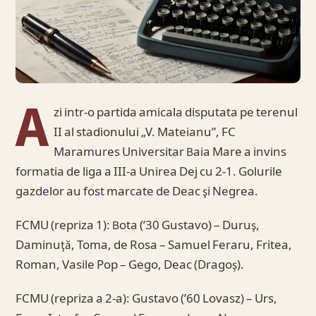
A
zi intr-o partida amicala disputata pe terenul
II al stadionului „V. Mateianu”, FC
Maramures Universitar Baia Mare a invins
formatia de liga a III-a Unirea Dej cu 2-1. Golurile
gazdelor au fost marcate de Deac şi Negrea.
FCMU (repriza 1): Bota (’30 Gustavo) – Duruş,
Daminuţă, Toma, de Rosa – Samuel Feraru, Fritea,
Roman, Vasile Pop – Gego, Deac (Dragoş).
FCMU (repriza a 2-a): Gustavo (’60 Lovasz) – Urs,