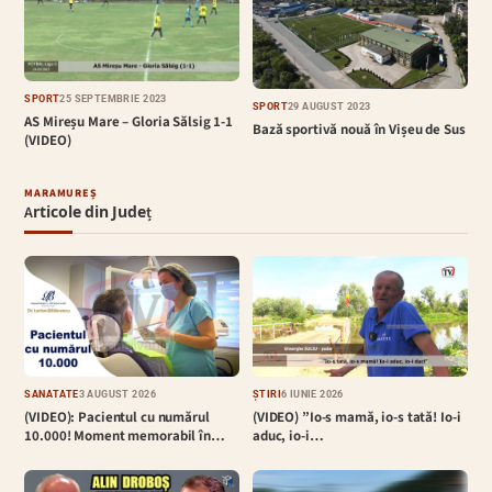
SPORT
25 SEPTEMBRIE 2023
SPORT
29 AUGUST 2023
AS Mireșu Mare – Gloria Sălsig 1-1
Bază sportivă nouă în Vișeu de Sus
(VIDEO)
MARAMUREȘ
Articole din Județ
SĂNĂTATE
3 AUGUST 2026
ȘTIRI
6 IUNIE 2026
(VIDEO): Pacientul cu numărul
(VIDEO) ”Io-s mamă, io-s tată! Io-i
10.000! Moment memorabil în…
aduc, io-i…