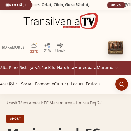
Silva Logistic Services. Orlat, Cibin, Gura Râului, Paltinis, Arena Platos, Iezeru Mare, drumul spre inima Mǎrginimii.
NOUTĂȚI
06:28
Parțial noros
MARAMUREȘ
22°C
71%
4 km/h
Alba
Bihor
Bistrița Năsăud
Cluj
Harghita
Hunedoara
Maramureș
Satu 
Acasă
Știri
Social
Economie
Cultură
Locuri
Editorial
⌄
⌄
⌄
⌄
Caut
Acasă
/
Meci amical: FC Maramureş – Unirea Dej 2-1
SPORT