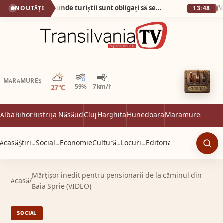
Plaja din Tunisia unde turiștii sunt obligați să se descalțe! Nisipul e atât de fin încât pare cernut prin sită!
NOUTĂȚI
13:48
Parțial noros
MARAMUREȘ
27°C
59%
7 km/h
Alba
Bihor
Bistrița Năsăud
Cluj
Harghita
Hunedoara
Maramureș
Satu 
Acasă
Știri
Social
Economie
Cultură
Locuri
Editorial
⌄
⌄
⌄
⌄
Caut
Mărţişor inedit pentru pensionarii de la căminul din
Acasă
/
Baia Sprie (VIDEO)
SOCIAL