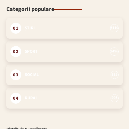
Categorii populare
01
ȘTIRI
6110
02
SPORT
2496
03
SOCIAL
885
04
RURAL
295