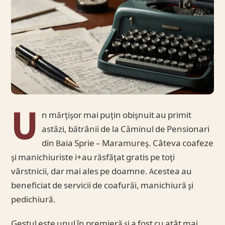
U
n mărţişor mai puţin obişnuit au primit
astăzi, bătrânii de la Căminul de Pensionari
din Baia Sprie – Maramureş. Câteva coafeze
şi manichiuriste i+au răsfăţat gratis pe toţi
vârstnicii, dar mai ales pe doamne. Acestea au
beneficiat de servicii de coafurăi, manichiură şi
pedichiură.
Gestul este unul în premieră şi a fost cu atât mai