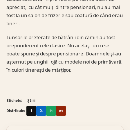
apreciat, cu cât mulţi dintre pensionari, nu au mai
fost la un salon de frizerie sau coafură de când erau
tineri.
Tunsorile preferate de bătrânii din cămin au fost
preponderent cele clasice. Nu acelaşi lucru se
poate spune şi despre pensionare. Doamnele şi-au
aşternut pe unghii, ojă cu modele noi de primăvară,
în culori tinereşti de mărţişor.
Etichete:
Știri
Distribuie:
f
𝕏
in
wa