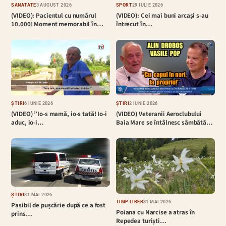
SĂNĂTATE
3 AUGUST 2026
SPORT
29 IULIE 2026
(VIDEO): Pacientul cu numărul
(VIDEO): Cei mai buni arcași s-au
10.000! Moment memorabil în…
întrecut în…
ȘTIRI
6 IUNIE 2026
ȘTIRI
2 IUNIE 2026
(VIDEO) ”Io-s mamă, io-s tată! Io-i
(VIDEO) Veteranii Aeroclubului
aduc, io-i…
Baia Mare se întâlnesc sâmbătă…
ȘTIRI
31 MAI 2026
TIMP LIBER
31 MAI 2026
Pasibil de pușcărie după ce a fost
Poiana cu Narcise a atras în
prins…
Repedea turiști…