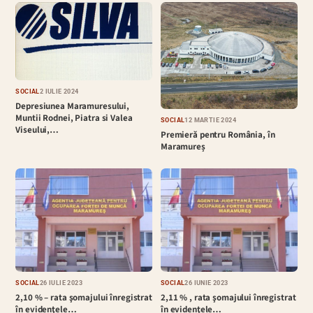
SOCIAL
2 IULIE 2024
Depresiunea Maramuresului,
Muntii Rodnei, Piatra si Valea
SOCIAL
12 MARTIE 2024
Viseului,…
Premieră pentru România, în
Maramureș
SOCIAL
26 IULIE 2023
SOCIAL
26 IUNIE 2023
2,10 % – rata şomajului înregistrat
2,11 % , rata şomajului înregistrat
în evidenţele…
în evidenţele…