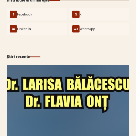
Distribuie & urmărește
f
Facebook
𝕏
X
in
LinkedIn
wa
WhatsApp
Știri recente