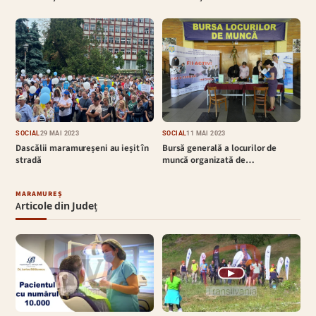
SOCIAL
29 MAI 2023
SOCIAL
11 MAI 2023
Dascălii maramureșeni au ieșit în
Bursă generală a locurilor de
stradă
muncă organizată de…
MARAMUREȘ
Articole din Județ
▶