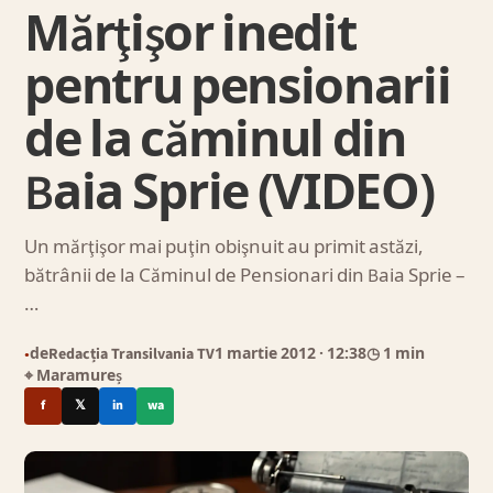
Mărţişor inedit
pentru pensionarii
de la căminul din
Baia Sprie (VIDEO)
Un mărţişor mai puţin obişnuit au primit astăzi,
bătrânii de la Căminul de Pensionari din Baia Sprie –
…
de
Redacția Transilvania TV
1 martie 2012
· 12:38
◷ 1 min
●
⌖ Maramureș
f
𝕏
in
wa