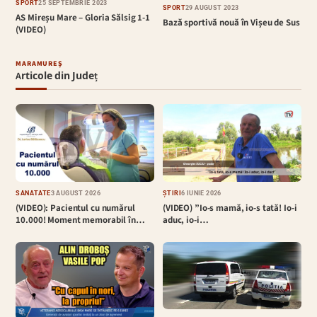
SPORT
25 SEPTEMBRIE 2023
SPORT
29 AUGUST 2023
AS Mireșu Mare – Gloria Sălsig 1-1
Bază sportivă nouă în Vișeu de Sus
(VIDEO)
MARAMUREȘ
Articole din Județ
SĂNĂTATE
3 AUGUST 2026
ȘTIRI
6 IUNIE 2026
(VIDEO): Pacientul cu numărul
(VIDEO) ”Io-s mamă, io-s tată! Io-i
10.000! Moment memorabil în…
aduc, io-i…