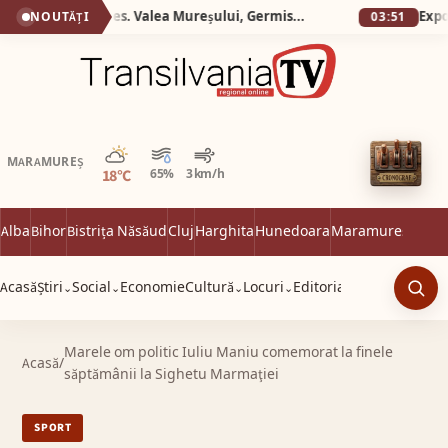
Silva Logistic Services. Valea Mureșului, Germisara, Cascada Clocota, Rotonda de la Geoagiu, locul unde poți îmbina drumeția montană cu răsfățul balnear și curiozitatea istorică.
NOUTĂȚI
03:51
Parțial noros
MARAMUREȘ
18°C
65%
3 km/h
Alba
Bihor
Bistrița Năsăud
Cluj
Harghita
Hunedoara
Maramureș
Satu 
Acasă
Știri
Social
Economie
Cultură
Locuri
Editorial
⌄
⌄
⌄
⌄
Caut
Marele om politic Iuliu Maniu comemorat la finele
Acasă
/
săptămânii la Sighetu Marmaţiei
SPORT