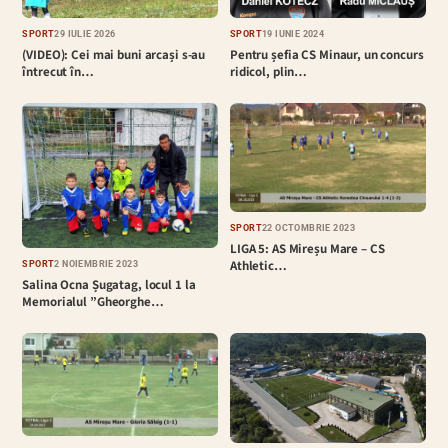
SPORT
29 IULIE 2026
SPORT
19 IUNIE 2024
(VIDEO): Cei mai buni arcași s-au
Pentru șefia CS Minaur, un concurs
întrecut în…
ridicol, plin…
SPORT
22 OCTOMBRIE 2023
LIGA 5: AS Mireșu Mare – CS
Athletic…
SPORT
2 NOIEMBRIE 2023
Salina Ocna Șugatag, locul 1 la
Memorialul ”Gheorghe…