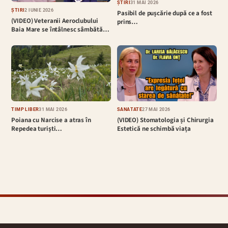
ȘTIRI
31 MAI 2026
ȘTIRI
2 IUNIE 2026
Pasibil de pușcărie după ce a fost
(VIDEO) Veteranii Aeroclubului
prins…
Baia Mare se întâlnesc sâmbătă…
TIMP LIBER
31 MAI 2026
SĂNĂTATE
27 MAI 2026
Poiana cu Narcise a atras în
(VIDEO) Stomatologia și Chirurgia
Repedea turiști…
Estetică ne schimbă viața