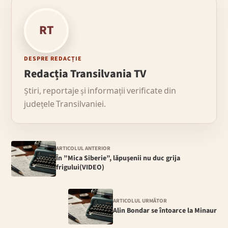
RT
DESPRE REDACȚIE
Redacția Transilvania TV
Știri, reportaje și informații verificate din
județele Transilvaniei.
ARTICOLUL ANTERIOR
În ”Mica Siberie”, lăpuşenii nu duc grija
frigului(VIDEO)
ARTICOLUL URMĂTOR
Alin Bondar se întoarce la Minaur