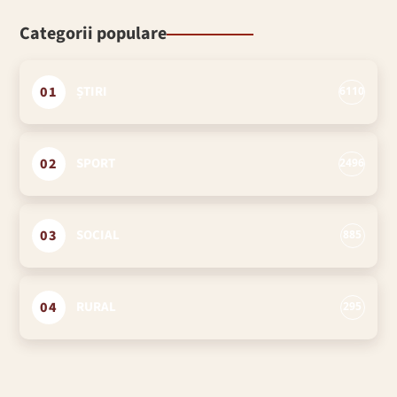
Categorii populare
01
ȘTIRI
6110
02
SPORT
2496
03
SOCIAL
885
04
RURAL
295