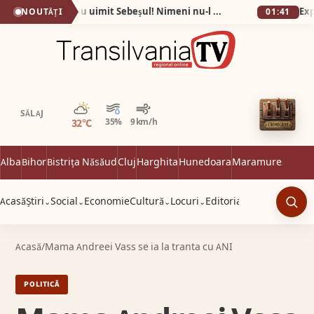
Fotografiile care au uimit Sebeșul! Nimeni nu-l mai recunoaște pe Eugen după ce a slăbit 60 de kilograme în 9 luni!
NOUTĂȚI
01:41
Parțial noros
SĂLAJ
32°C
35%
9 km/h
Alba
Bihor
Bistrița Năsăud
Cluj
Harghita
Hunedoara
Maramureș
Satu 
Acasă
Știri
Social
Economie
Cultură
Locuri
Editorial
⌄
⌄
⌄
⌄
Caut
Acasă
/
Mama Andreei Vass se ia la tranta cu ANI
POLITICĂ