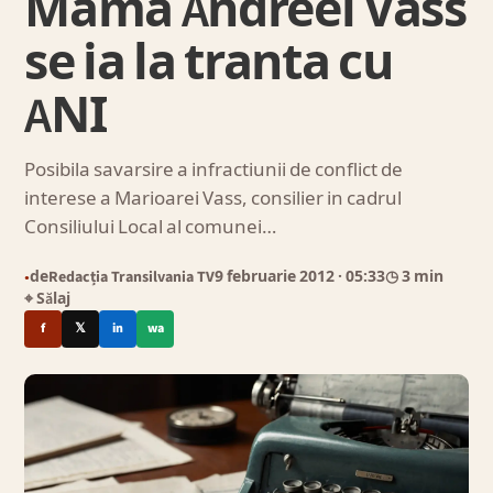
Mama Andreei Vass
se ia la tranta cu
ANI
Posibila savarsire a infractiunii de conflict de
interese a Marioarei Vass, consilier in cadrul
Consiliului Local al comunei…
de
Redacția Transilvania TV
9 februarie 2012
· 05:33
◷ 3 min
●
⌖ Sălaj
f
𝕏
in
wa