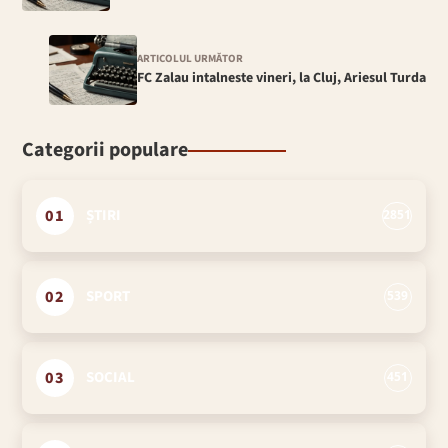
ARTICOLUL URMĂTOR
FC Zalau intalneste vineri, la Cluj, Ariesul Turda
Categorii populare
01
ȘTIRI
2851
02
SPORT
539
03
SOCIAL
451