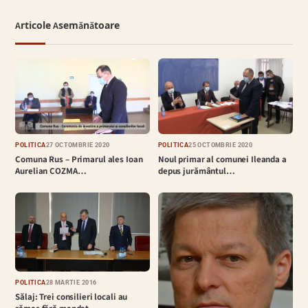
Articole Asemănătoare
POLITICĂ
27 OCTOMBRIE 2020
POLITICĂ
25 OCTOMBRIE 2020
Comuna Rus – Primarul ales Ioan
Noul primar al comunei Ileanda a
Aurelian COZMA…
depus jurământul…
POLITICĂ
28 MARTIE 2016
Sălaj: Trei consilieri locali au