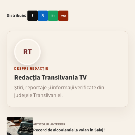
Distribuie:
f
𝕏
in
wa
RT
DESPRE REDACȚIE
Redacția Transilvania TV
Știri, reportaje și informații verificate din
județele Transilvaniei.
ARTICOLUL ANTERIOR
Record de alcoolemie la volan in Salaj!