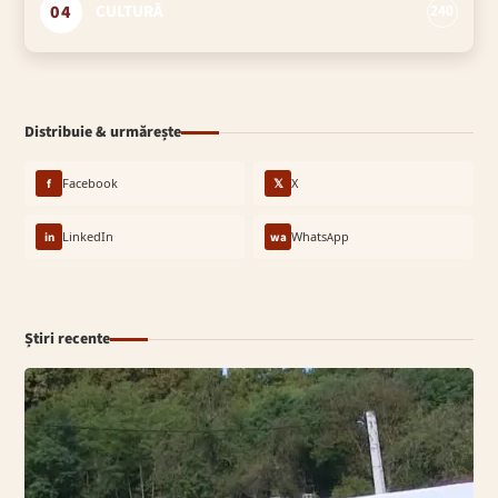
04
CULTURĂ
240
Distribuie & urmărește
f
Facebook
𝕏
X
in
LinkedIn
wa
WhatsApp
Știri recente