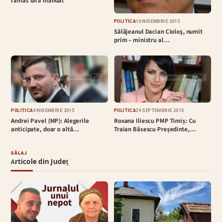
rămas fără mandat
POLITICĂ
10 NOIEMBRIE 2015
Sălăjeanul Dacian Cioloş, numit
prim – ministru al…
POLITICĂ
9 NOIEMBRIE 2015
POLITICĂ
29 SEPTEMBRIE 2015
Andrei Pavel (MP): Alegerile
Roxana Iliescu PMP Timiș: Cu
anticipate, doar o altă…
Traian Băsescu Președinte,…
SĂLAJ
Articole din Județ