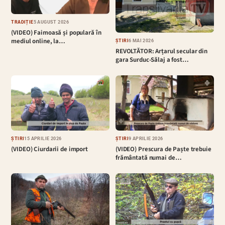
TRADIȚIE
5 AUGUST 2026
(VIDEO) Faimoasă și populară în
mediul online, la…
ȘTIRI
6 MAI 2026
REVOLTĂTOR: Arțarul secular din
gara Surduc-Sălaj a fost…
ȘTIRI
15 APRILIE 2026
ȘTIRI
9 APRILIE 2026
(VIDEO) Ciurdarii de import
(VIDEO) Prescura de Paște trebuie
frământată numai de…