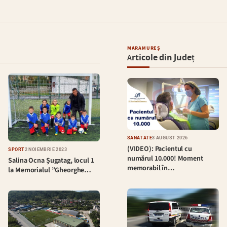
MARAMUREȘ
Articole din Județ
SĂNĂTATE
3 AUGUST 2026
(VIDEO): Pacientul cu
SPORT
2 NOIEMBRIE 2023
numărul 10.000! Moment
Salina Ocna Șugatag, locul 1
memorabil în…
la Memorialul ”Gheorghe…