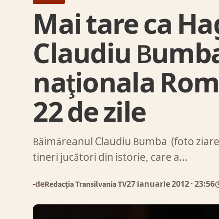
Mai tare ca Ha
Claudiu Bumba
naţionala Român
22 de zile
Băimăreanul Claudiu Bumba (foto ziareli
tineri jucători din istorie, care a…
de
Redacția Transilvania TV
27 ianuarie 2012
· 23:56
◷
●