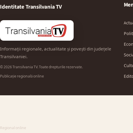
Men
Identitate Transilvania TV
Actu
Polit
Eco
Informații regionale, actualitate și povești din județele
Soci
Transilvaniei.
Cult
© 2026 Transilvania TV. Toate drepturile rezervate.
Edit
Publicație regională online
Regional online