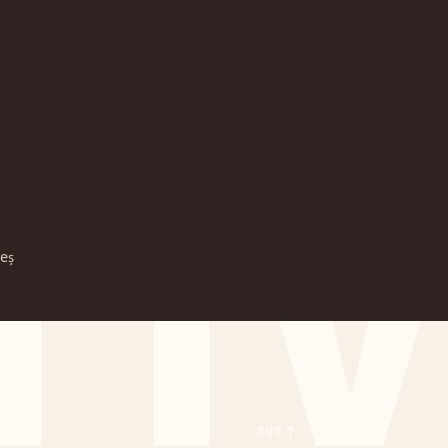
TTV
eș
SUS