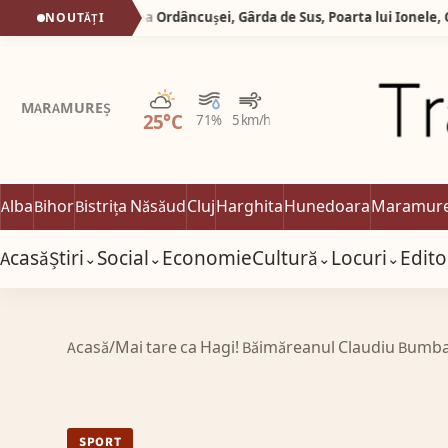
Silva logistic Services. Valea Ordâncușei, Gârda de Sus, Poarta lui Ionele, Corobana lui Gârda, Peșteră Scărișoara.
NOUTĂȚI
Parțial noros
MARAMUREȘ
25°C
71%
5 km/h
Alba
Bihor
Bistrița Năsăud
Cluj
Harghita
Hunedoara
Maramur
Acasă
Știri
Social
Economie
Cultură
Locuri
Edito
⌄
⌄
⌄
⌄
Acasă
/
Mai tare ca Hagi! Băimăreanul Claudiu Bumba a
SPORT