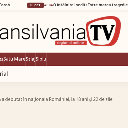
03:21
ALBA
eș
Satu Mare
Sălaj
Sibiu
rial
 debutat în naţionala României, la 18 ani şi 22 de zile