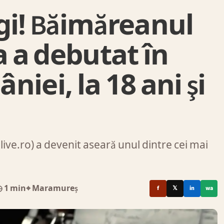
gi! Băimăreanul
 a debutat în
iei, la 18 ani şi
ve.ro) a devenit aseară unul dintre cei mai
 1 min
⌖ Maramureș
f
𝕏
in
wa