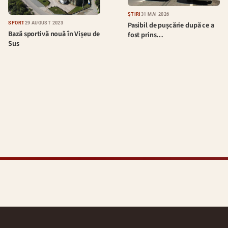
ȘTIRI
31 MAI 2026
Pasibil de pușcărie după ce a
SPORT
29 AUGUST 2023
Bază sportivă nouă în Vișeu de
fost prins…
Sus