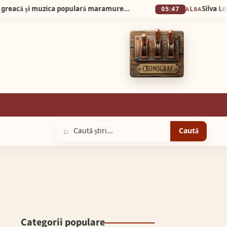
O întâlnire inedită între marea tragedie greacă și muzica populară maramureșeană, interpretată live de Grupul IZA
05:47
ALBA
⌕
Caută
Categorii populare