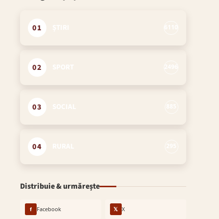
01
ȘTIRI
6110
02
SPORT
2496
03
SOCIAL
885
04
RURAL
295
Distribuie & urmărește
f
Facebook
𝕏
X