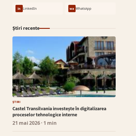
in
LinkedIn
wa
WhatsApp
Știri recente
ȘTIRI
Castel Transilvania investește în digitalizarea
proceselor tehnologice interne
21 mai 2026
· 1 min