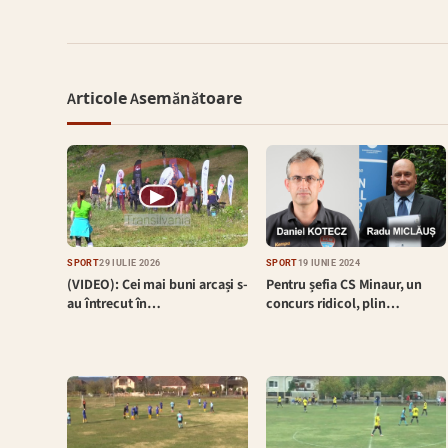
Articole Asemănătoare
▶
SPORT
29 IULIE 2026
SPORT
19 IUNIE 2024
(VIDEO): Cei mai buni arcași s-
Pentru șefia CS Minaur, un
au întrecut în…
concurs ridicol, plin…