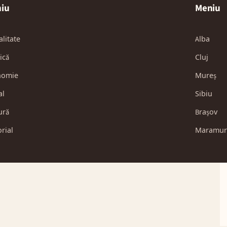
iu
Meniu
alitate
Alba
ică
Cluj
nomie
Mureș
al
Sibiu
ură
Brașov
orial
Maramur