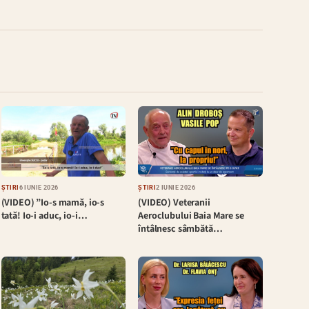
ȘTIRI
6 IUNIE 2026
ȘTIRI
2 IUNIE 2026
(VIDEO) ”Io-s mamă, io-s
(VIDEO) Veteranii
tată! Io-i aduc, io-i…
Aeroclubului Baia Mare se
întâlnesc sâmbătă…