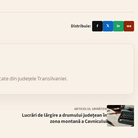
Distribuie:
f
𝕏
in
wa
icate din județele Transilvaniei.
ARTICOLUL URMĂTOR
Lucrări de lărgire a drumului judeţean în
zona montană a Cavnicului