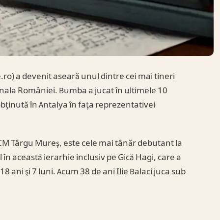
o) a devenit aseară unul dintre cei mai tineri
ţionala României. Bumba a jucat în ultimele 10
obţinută în Antalya în faţa reprezentativei
CM Târgu Mureş, este cele mai tânăr debutant la
 în această ierarhie inclusiv pe Gică Hagi, care a
8 ani şi 7 luni. Acum 38 de ani Ilie Balaci juca sub