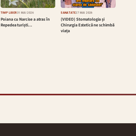
TIMP LIBER
31 MAI 2026
SĂNĂTATE
27 MAI 2026
Poiana cu Narcise a atras în
(VIDEO) Stomatologia și
Repedea turiști…
Chirurgia Estetică ne schimbă
viața