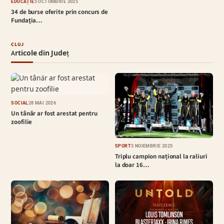
EDUCAȚIE
5 OCTOMBRIE 2025
34 de burse oferite prin concurs de
Fundaţia…
CLUJ
Articole din Județ
SOCIAL
28 MAI 2026
Un tânăr ar fost arestat pentru
zoofilie
SPORT
3 NOIEMBRIE 2025
Triplu campion național la raliuri
la doar 16…