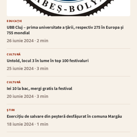
EDUCAȚIE
UBB Cluj – prima universitate a țării, respectiv 275 în Europa și
755 mondial
26 iunie 2024
· 2 min
CULTURĂ
Untold, locul 3 în lume în top 100 festivaluri
25 iunie 2024
· 3 min
CULTURĂ
Iei 10 la bac, mergi gratis la festival
20 iunie 2024
· 3 min
ȘTIRI
Exercițiu de salvare din peșteră desfășurat în comuna Margău
18 iunie 2024
· 1 min