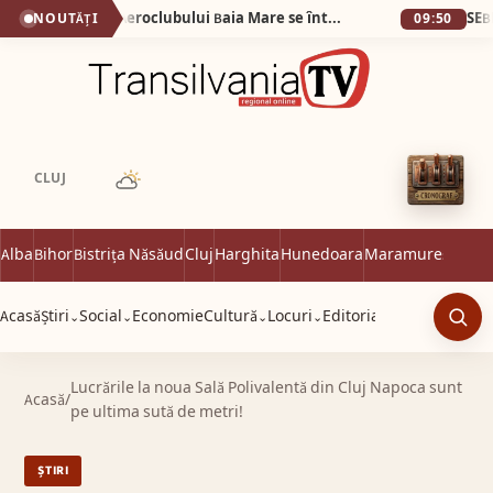
(VIDEO) Veteranii Aeroclubului Baia Mare se întâlnesc sâmbătă 6 iunie
NOUTĂȚI
09:50
CLUJ
Alba
Bihor
Bistrița Năsăud
Cluj
Harghita
Hunedoara
Maramureș
Satu 
Acasă
Știri
Social
Economie
Cultură
Locuri
Editorial
⌄
⌄
⌄
⌄
Caut
Lucrările la noua Sală Polivalentă din Cluj Napoca sunt
Acasă
/
pe ultima sută de metri!
ȘTIRI