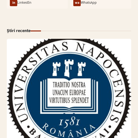
in
LinkedIn
wa
WhatsApp
Știri recente