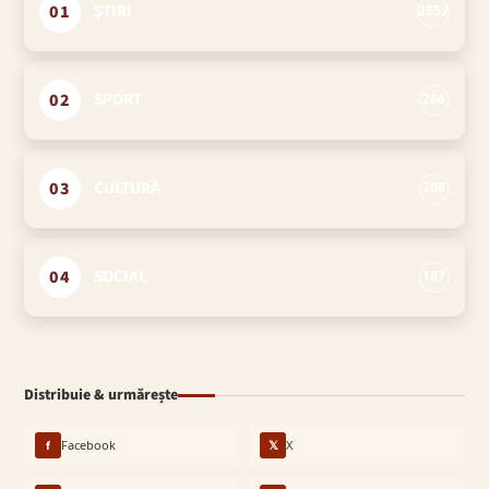
01
ȘTIRI
2857
02
SPORT
266
03
CULTURĂ
208
04
SOCIAL
187
Distribuie & urmărește
f
Facebook
𝕏
X