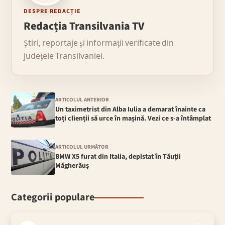
DESPRE REDACȚIE
Redacția Transilvania TV
Știri, reportaje și informații verificate din
județele Transilvaniei.
ARTICOLUL ANTERIOR
Un taximetrist din Alba Iulia a demarat înainte ca
toți clienții să urce în mașină. Vezi ce s-a întâmplat
ARTICOLUL URMĂTOR
BMW X5 furat din Italia, depistat în Tăuții
Măgherăuș
Categorii populare