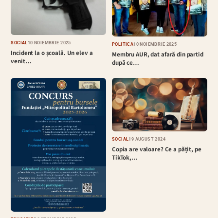
SOCIAL
10 NOIEMBRIE 2025
POLITICĂ
10 NOIEMBRIE 2025
Incident la o școală. Un elev a
Membru AUR, dat afară din partid
venit…
după ce…
SOCIAL
19 AUGUST 2024
Copia are valoare? Ce a pățit, pe
TikTok,…