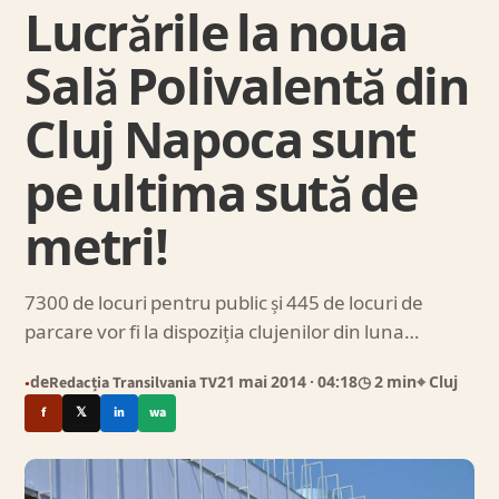
Lucrările la noua
Sală Polivalentă din
Cluj Napoca sunt
pe ultima sută de
metri!
7300 de locuri pentru public și 445 de locuri de
parcare vor fi la dispoziția clujenilor din luna…
de
Redacția Transilvania TV
21 mai 2014
· 04:18
◷ 2 min
⌖ Cluj
●
f
𝕏
in
wa