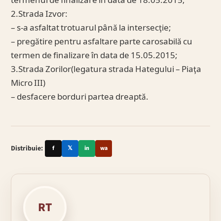
termenul de finalizare în data de 18.05.2015;
2.Strada Izvor:
– s-a asfaltat trotuarul până la intersecţie;
– pregătire pentru asfaltare parte carosabilă cu
termen de finalizare în data de 15.05.2015;
3.Strada Zorilor(legatura strada Hategului – Piaţa
Micro III)
– desfacere borduri partea dreaptă.
Distribuie:
f
𝕏
in
wa
RT