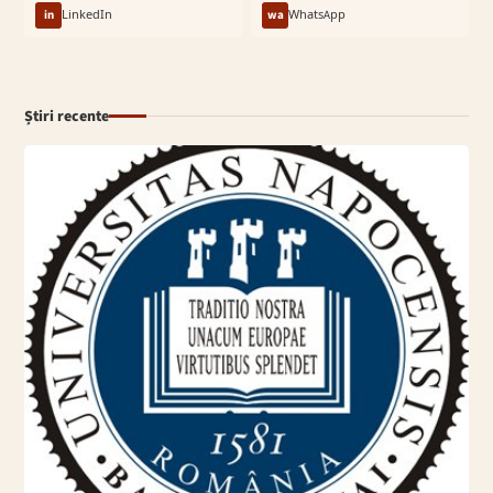
in
LinkedIn
wa
WhatsApp
Știri recente