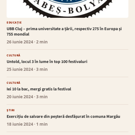
EDUCAȚIE
UBB Cluj – prima universitate a țării, respectiv 275 în Europa și
755 mondial
26 iunie 2024
· 2 min
CULTURĂ
Untold, locul 3 în lume în top 100 festivaluri
25 iunie 2024
· 3 min
CULTURĂ
Iei 10 la bac, mergi gratis la festival
20 iunie 2024
· 3 min
ȘTIRI
Exercițiu de salvare din peșteră desfășurat în comuna Margău
18 iunie 2024
· 1 min