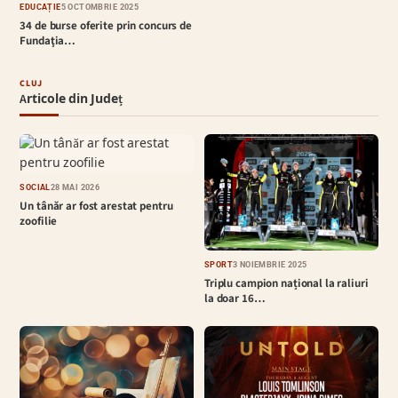
EDUCAȚIE
5 OCTOMBRIE 2025
34 de burse oferite prin concurs de
Fundaţia…
CLUJ
Articole din Județ
SOCIAL
28 MAI 2026
Un tânăr ar fost arestat pentru
zoofilie
SPORT
3 NOIEMBRIE 2025
Triplu campion național la raliuri
la doar 16…