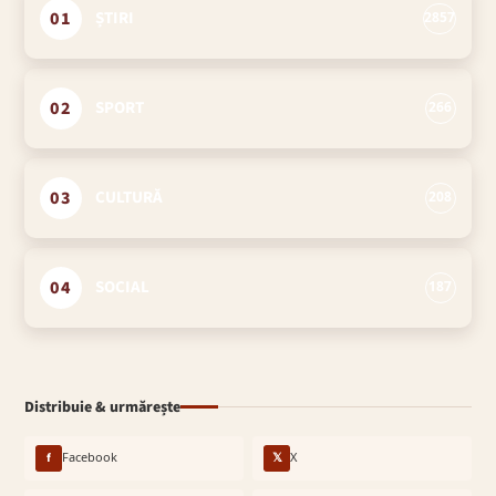
01
ȘTIRI
2857
02
SPORT
266
03
CULTURĂ
208
04
SOCIAL
187
Distribuie & urmărește
f
Facebook
𝕏
X