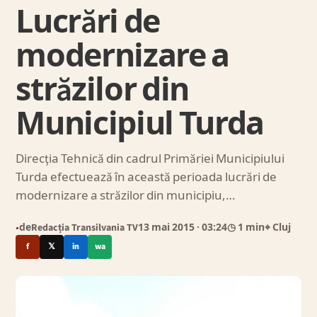
Lucrări de
modernizare a
străzilor din
Municipiul Turda
Direcţia Tehnică din cadrul Primăriei Municipiului
Turda efectuează în această perioada lucrări de
modernizare a străzilor din municipiu,…
de
Redacția Transilvania TV
13 mai 2015
· 03:24
◷ 1 min
⌖ Cluj
●
f
𝕏
in
wa