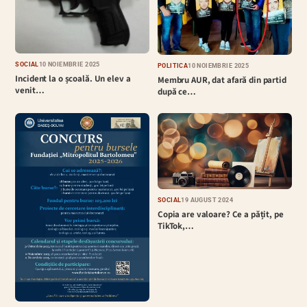
SOCIAL
10 NOIEMBRIE 2025
POLITICĂ
10 NOIEMBRIE 2025
Incident la o școală. Un elev a
Membru AUR, dat afară din partid
venit…
după ce…
SOCIAL
19 AUGUST 2024
Copia are valoare? Ce a pățit, pe
TikTok,…