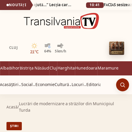
„Pot să vă iau banii, dar nu vă ajută…” Lecția care mi-a frânt inima într-un cabinet optic din Alba Iulia!
NOUTĂȚI
10:41
Senin
CLUJ
21°C
64%
5 km/h
Alba
Bihor
Bistrița Năsăud
Cluj
Harghita
Hunedoara
Maramureș
Satu 
Acasă
Știri
Social
Economie
Cultură
Locuri
Editorial
⌄
⌄
⌄
⌄
Caut
Lucrări de modernizare a străzilor din Municipiul
Acasă
/
Turda
ȘTIRI