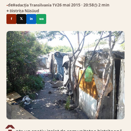
de
Redacția Transilvania TV
26 mai 2015
· 20:58
◷ 2 min
●
⌖ Bistrița Năsăud
f
𝕏
in
wa