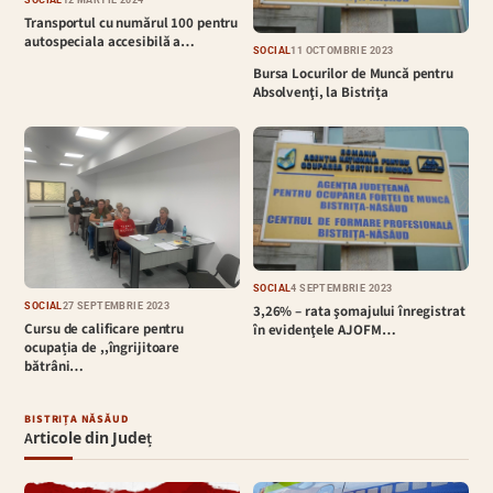
Transportul cu numărul 100 pentru
autospeciala accesibilă a…
SOCIAL
11 OCTOMBRIE 2023
Bursa Locurilor de Muncă pentru
Absolvenţi, la Bistrița
SOCIAL
4 SEPTEMBRIE 2023
SOCIAL
27 SEPTEMBRIE 2023
3,26% – rata şomajului înregistrat
Cursu de calificare pentru
în evidenţele AJOFM…
ocupația de ,,îngrijitoare
bătrâni…
BISTRIȚA NĂSĂUD
Articole din Județ