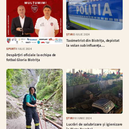
ȘTIRI
3 IULIE 2024
Taximetrist din Bistrița, depistat
la volan sub influența…
SPORT
8 IULIE 2024
Despărțiri oficiale la echipa de
fotbal Gloria Bistrița
ȘTIRI
10 IUNIE 2024
Lucrări de salubrizare și igienizare