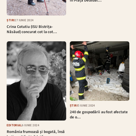
în Piața Decebal…
ȘTIRI
27 IUNIE 2024
Crina Cotutiu (ISU Bistrița-
Năsăud) concurat cot la cot…
ȘTIRI
5 IUNIE 2024
240 de gospodării au fost afectate
de o…
EDITORIAL
6 IUNIE 2024
România frumoasă și bogată, însă