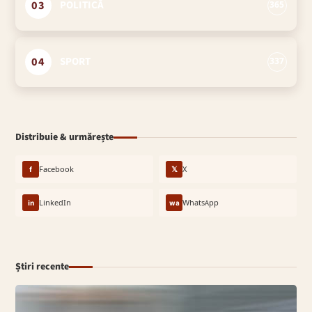
03
POLITICĂ
365
04
SPORT
337
Distribuie & urmărește
f
Facebook
𝕏
X
in
LinkedIn
wa
WhatsApp
Știri recente