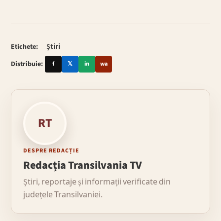
Etichete:
Știri
Distribuie:
f
𝕏
in
wa
RT
DESPRE REDACȚIE
Redacția Transilvania TV
Știri, reportaje și informații verificate din
județele Transilvaniei.