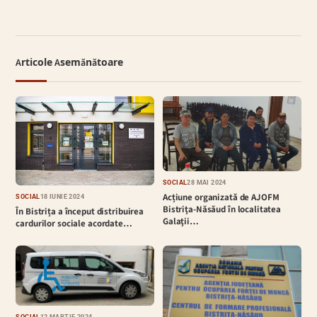
Articole Asemănătoare
SOCIAL
28 MAI 2024
Acțiune organizată de AJOFM
SOCIAL
18 IUNIE 2024
Bistriţa-Năsăud în localitatea
În Bistrița a început distribuirea
Galaţii…
cardurilor sociale acordate…
SOCIAL
12 MARTIE 2024