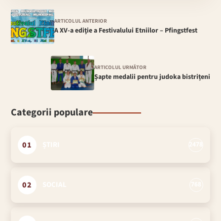
ARTICOLUL ANTERIOR
A XV-a ediţie a Festivalului Etniilor – Pfingstfest
ARTICOLUL URMĂTOR
Șapte medalii pentru judoka bistrițeni
Categorii populare
01
ȘTIRI
2478
02
SOCIAL
768