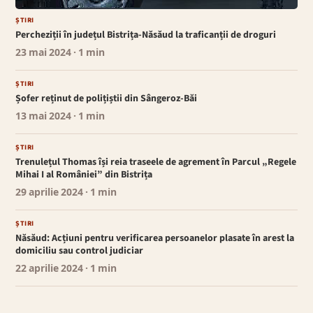
ȘTIRI
Percheziții în județul Bistrița-Năsăud la traficanții de droguri
23 mai 2024
· 1 min
ȘTIRI
Șofer reținut de polițiștii din Sângeroz-Băi
13 mai 2024
· 1 min
ȘTIRI
Trenulețul Thomas își reia traseele de agrement în Parcul „Regele
Mihai I al României” din Bistrița
29 aprilie 2024
· 1 min
ȘTIRI
Năsăud: Acțiuni pentru verificarea persoanelor plasate în arest la
domiciliu sau control judiciar
22 aprilie 2024
· 1 min