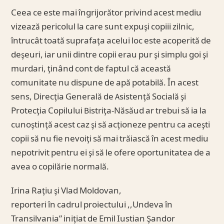
Ceea ce este mai îngrijorător privind acest mediu
vizează pericolul la care sunt expuşi copiii zilnic,
întrucât toată suprafaţa acelui loc este acoperită de
deşeuri, iar unii dintre copii erau pur şi simplu goi şi
murdari, ţinând cont de faptul că această
comunitate nu dispune de apă potabilă. În acest
sens, Direcţia Generală de Asistenţă Socială şi
Protecţia Copilului Bistriţa-Năsăud ar trebui să ia la
cunoştinţă acest caz şi să acţioneze pentru ca aceşti
copii să nu fie nevoiţi să mai trăiască în acest mediu
nepotrivit pentru ei şi să le ofere oportunitatea de a
avea o copilărie normală.
Irina Raţiu şi Vlad Moldovan,
reporteri în cadrul proiectului ,,Undeva în
Transilvania” iniţiat de Emil Iustian Şandor