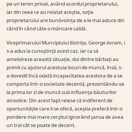
pe un teren privat, având acordul proprietarului,
iar din ceea ce au relatat aceştia, soţia
proprietarului are bunăvoinţa de a le mai aduce din
când în când câte o mâncare caldă.
Viceprimarului Muncipiului Bistriţa, George Avram, i
s-a adus la cunoştinţă acest caz, iar ca să
ameloireze această situaţie, doi dintre bărbaţi au
primit cu ajutorul acestuia locuri de muncă, însă, s-
a dovedit încă odată incapacitatea acestora de a se
comporta într-o societate decentă, prezentându-se
la prima lor zi de muncă sub influenţa băuturilor
alcoolice. Din acest fapt reiese că indiferent de
oportunităţile care li se oferă, aceştia preferă într-o
pondere mai mare cerşitul ignorând şansa de avea
un trai cât se poate de decent.