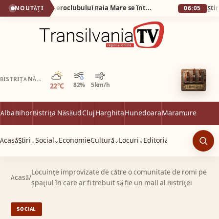
(VIDEO) Veteranii Aeroclubului Baia Mare se întâlnesc sâmbătă 6 iunie
NOUTĂȚI
06:05
Parțial noros
BISTRIȚA NĂSĂUD
22°C
82%
5 km/h
Alba
Bihor
Bistrița Năsăud
Cluj
Harghita
Hunedoara
Maramureș
Satu 
Acasă
Știri
Social
Economie
Cultură
Locuri
Editorial
⌄
⌄
⌄
⌄
Caut
Locuinţe improvizate de către o comunitate de romi pe
Acasă
/
spaţiul în care ar fi trebuit să fie un mall al Bistriţei
SOCIAL