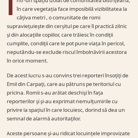
Î
ntr-un spaţiu izolat de comunitatea bistriţeană,
în care vegetaţia face imposibilă vizibilitatea la
câţiva metri , o comunitate de romi
supravieţuieşte din cerşitul pe care îl practică zilnic
şi din alocaţiile copiilor, care trăiesc în condiţii
cumplite, condiţii care le pot pune viaţa în pericol,
neputându-se exclude riscul îmbolnăvirii acestora
în orice moment.
De acest lucru s-au convins trei reporteri însoţiţi de
Emil din Carpaţi, care au pătruns pe teritoriul cu
pricina. Romii s-au arătat deschişi în faţa
reporterilor şi şi-au exprimat nemulţumirile cu
privire la spaţiul în care locuiesc, dorind să dea un
semnal de alarmă autoritaţilor.
Aceste persoane şi-au ridicat locuinţele improvizate