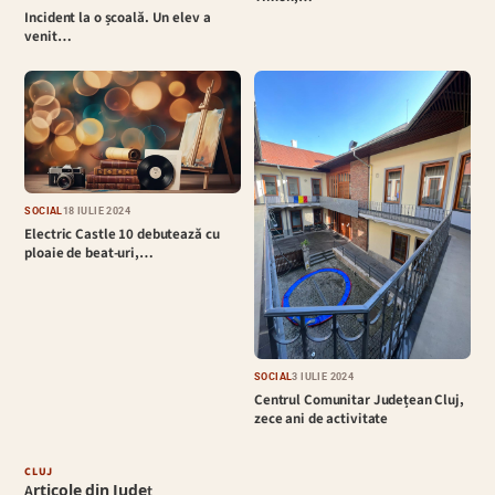
Incident la o școală. Un elev a
venit…
SOCIAL
18 IULIE 2024
Electric Castle 10 debutează cu
ploaie de beat-uri,…
SOCIAL
3 IULIE 2024
Centrul Comunitar Județean Cluj,
zece ani de activitate
CLUJ
Articole din Județ