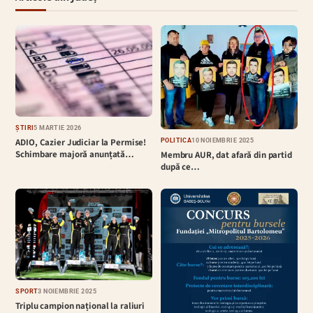
ȘTIRI
5 MARTIE 2026
ADIO, Cazier Judiciar la Permise!
POLITICĂ
10 NOIEMBRIE 2025
Schimbare majoră anunțată…
Membru AUR, dat afară din partid
după ce…
SPORT
3 NOIEMBRIE 2025
Triplu campion național la raliuri