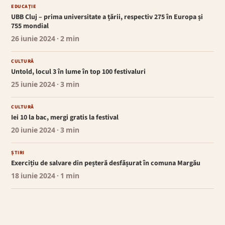
EDUCAȚIE
UBB Cluj – prima universitate a țării, respectiv 275 în Europa și
755 mondial
26 iunie 2024
· 2 min
CULTURĂ
Untold, locul 3 în lume în top 100 festivaluri
25 iunie 2024
· 3 min
CULTURĂ
Iei 10 la bac, mergi gratis la festival
20 iunie 2024
· 3 min
ȘTIRI
Exercițiu de salvare din peșteră desfășurat în comuna Margău
18 iunie 2024
· 1 min