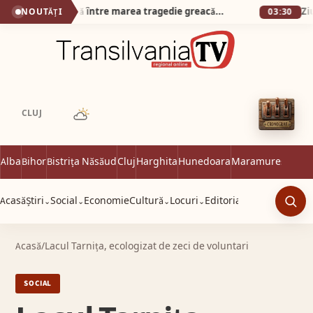
O întâlnire inedită între marea tragedie greacă și muzica populară maramureșeană, interpretată live de Grupul IZA
Ziua E
NOUTĂȚI
03:30
CLUJ
Alba
Bihor
Bistrița Năsăud
Cluj
Harghita
Hunedoara
Maramureș
Satu 
Acasă
Știri
Social
Economie
Cultură
Locuri
Editorial
⌄
⌄
⌄
⌄
Caut
Acasă
/
Lacul Tarnița, ecologizat de zeci de voluntari
SOCIAL