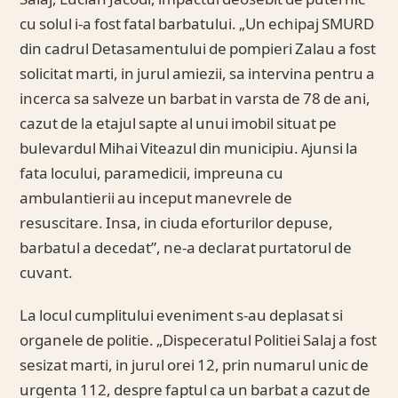
Salaj, Lucian Jacodi, impactul deosebit de puternic
cu solul i-a fost fatal barbatului. „Un echipaj SMURD
din cadrul Detasamentului de pompieri Zalau a fost
solicitat marti, in jurul amiezii, sa intervina pentru a
incerca sa salveze un barbat in varsta de 78 de ani,
cazut de la etajul sapte al unui imobil situat pe
bulevardul Mihai Viteazul din municipiu. Ajunsi la
fata locului, paramedicii, impreuna cu
ambulantierii au inceput manevrele de
resuscitare. Insa, in ciuda eforturilor depuse,
barbatul a decedat”, ne-a declarat purtatorul de
cuvant.
La locul cumplitului eveniment s-au deplasat si
organele de politie. „Dispeceratul Politiei Salaj a fost
sesizat marti, in jurul orei 12, prin numarul unic de
urgenta 112, despre faptul ca un barbat a cazut de