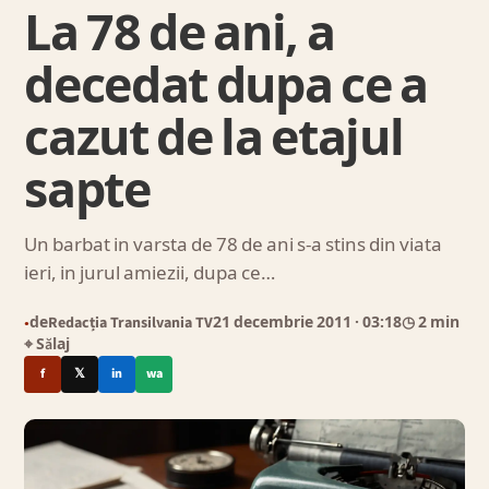
La 78 de ani, a
decedat dupa ce a
cazut de la etajul
sapte
Un barbat in varsta de 78 de ani s-a stins din viata
ieri, in jurul amiezii, dupa ce…
de
Redacția Transilvania TV
21 decembrie 2011
· 03:18
◷ 2 min
●
⌖ Sălaj
f
𝕏
in
wa