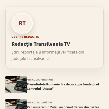
RT
DESPRE REDACȚIE
Redacția Transilvania TV
Știri, reportaje și informații verificate din
județele Transilvaniei.
ARTICOLUL ANTERIOR
Presedintele Romaniei l-a decorat pe fondatorul
Centrului "Acasa"
ARTICOLUL URMĂTOR
Pensionarii din Zalau au primit daruri din partea