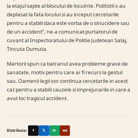
la etajul sapte al blocului de locuinte. Politistii s-au
deplasat la fata locului si au inceput cercetarile
pentru a stabili daca este vorba de o sinucidere sau
de un accident”, ne-a comunicat purtatorul de
cuvant al Inspectoratului de Politie Judetean Salaj,
Tincuta Dumuta.
Martorii spun ca batranul avea probleme grave de
sanatate, motiv pentru care ar fi recurs la gestul
sau. Oamenii legii vor continua cercetarile in acest
caz pentru a stabili cauzele si imprejurarile in care a
avut loc tragicul accident.
Distribuie:
f
𝕏
in
wa