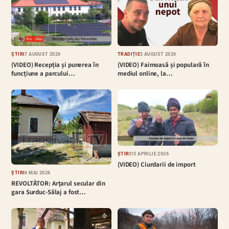
ȘTIRI
7 AUGUST 2026
TRADIȚIE
5 AUGUST 2026
(VIDEO) Recepția și punerea în
(VIDEO) Faimoasă și populară în
funcțiune a parcului…
mediul online, la…
ȘTIRI
15 APRILIE 2026
(VIDEO) Ciurdarii de import
ȘTIRI
6 MAI 2026
REVOLTĂTOR: Arțarul secular din
gara Surduc-Sălaj a fost…