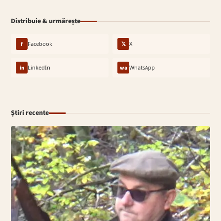
Distribuie & urmărește
f
Facebook
𝕏
X
in
LinkedIn
wa
WhatsApp
Știri recente