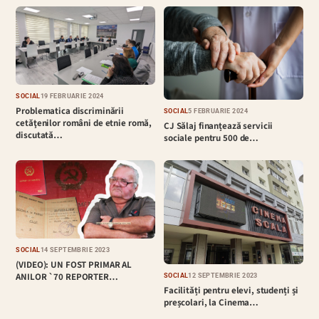
SOCIAL
19 FEBRUARIE 2024
Problematica discriminării
SOCIAL
5 FEBRUARIE 2024
cetăţenilor români de etnie romă,
CJ Sălaj finanțează servicii
discutată…
sociale pentru 500 de…
SOCIAL
14 SEPTEMBRIE 2023
(VIDEO): UN FOST PRIMAR AL
ANILOR `70 REPORTER…
SOCIAL
12 SEPTEMBRIE 2023
Facilități pentru elevi, studenți și
preșcolari, la Cinema…