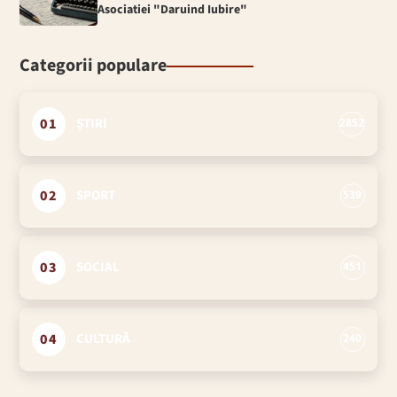
Asociatiei "Daruind Iubire"
Categorii populare
01
ȘTIRI
2852
02
SPORT
539
03
SOCIAL
451
04
CULTURĂ
240