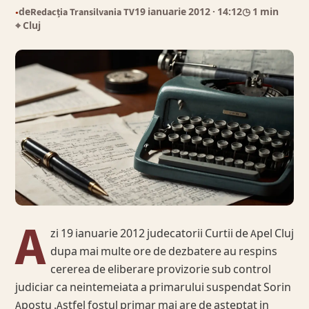
de
Redacția Transilvania TV
19 ianuarie 2012
· 14:12
◷ 1 min
●
⌖ Cluj
A
zi 19 ianuarie 2012 judecatorii Curtii de Apel Cluj
dupa mai multe ore de dezbatere au respins
cererea de eliberare provizorie sub control
judiciar ca neintemeiata a primarului suspendat Sorin
Apostu .Astfel fostul primar mai are de asteptat in