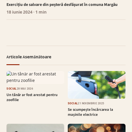
Exercițiu de salvare din peșteră desfășurat în comuna Margău
18 iunie 2024
· 1 min
Articole Asemănătoare
SOCIAL
28 MAI 2026
Un tânăr ar fost arestat pentru
zoofilie
SOCIAL
21 NOIEMBRIE 2025
Se scumpește încărcarea la
mașinile electrice