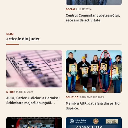
SOCIAL
3 IULIE 2024
Centrul Comunitar Județean Cluj,
zece ani de activitate
CLUJ
Articole din Județ
ȘTIRI
5 MARTIE 2026
ADIO, Cazier Judiciar la Permise!
POLITICĂ
10 NOIEMBRIE 2025
Schimbare majoră anunțată…
Membru AUR, dat afară din partid
după ce…