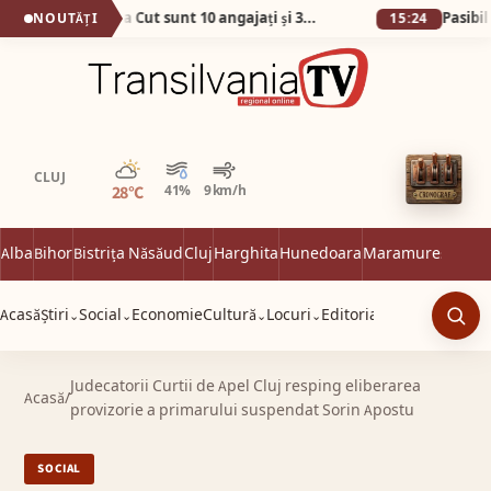
No, așa da! La Primăria Cut sunt 10 angajați și 38 de abonamente la telefon!
NOUTĂȚI
15:24
Parțial noros
CLUJ
28°C
41%
9 km/h
Alba
Bihor
Bistrița Năsăud
Cluj
Harghita
Hunedoara
Maramureș
Satu 
Acasă
Știri
Social
Economie
Cultură
Locuri
Editorial
⌄
⌄
⌄
⌄
Caut
Judecatorii Curtii de Apel Cluj resping eliberarea
Acasă
/
provizorie a primarului suspendat Sorin Apostu
SOCIAL