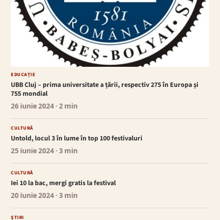
EDUCAȚIE
UBB Cluj – prima universitate a țării, respectiv 275 în Europa și
755 mondial
26 iunie 2024
· 2 min
CULTURĂ
Untold, locul 3 în lume în top 100 festivaluri
25 iunie 2024
· 3 min
CULTURĂ
Iei 10 la bac, mergi gratis la festival
20 iunie 2024
· 3 min
ȘTIRI