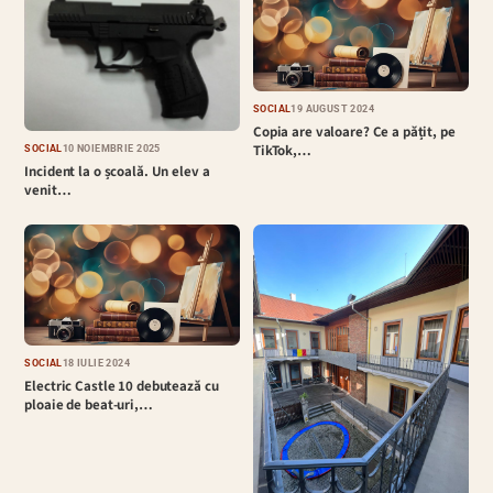
SOCIAL
19 AUGUST 2024
Copia are valoare? Ce a pățit, pe
TikTok,…
SOCIAL
10 NOIEMBRIE 2025
Incident la o școală. Un elev a
venit…
SOCIAL
18 IULIE 2024
Electric Castle 10 debutează cu
ploaie de beat-uri,…