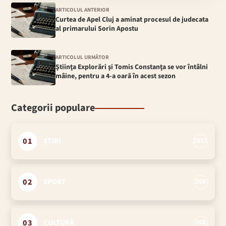
ARTICOLUL ANTERIOR
Curtea de Apel Cluj a aminat procesul de judecata
al primarului Sorin Apostu
ARTICOLUL URMĂTOR
Ştiinţa Explorări şi Tomis Constanţa se vor întâlni
mâine, pentru a 4-a oară în acest sezon
Categorii populare
01
ȘTIRI
2857
02
SPORT
266
03
CULTURĂ
208