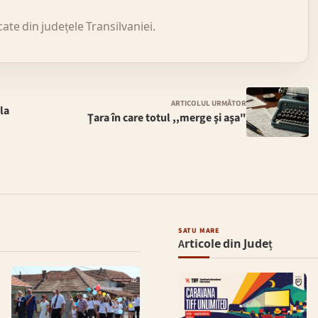
icate din județele Transilvaniei.
ARTICOLUL URMĂTOR
la
Ţara în care totul ,,merge şi aşa"
SATU MARE
Articole din Județ