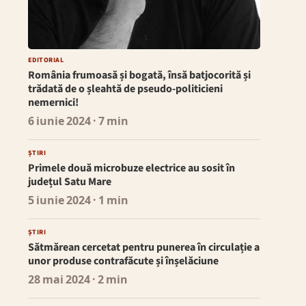
EDITORIAL
România frumoasă și bogată, însă batjocorită și
trădată de o șleahtă de pseudo-politicieni
nemernici!
6 iunie 2024
· 7 min
ȘTIRI
Primele două microbuze electrice au sosit în
județul Satu Mare
5 iunie 2024
· 1 min
ȘTIRI
Sătmărean cercetat pentru punerea în circulație a
unor produse contrafăcute și înșelăciune
28 mai 2024
· 2 min