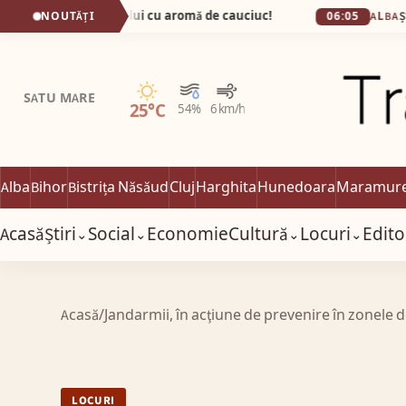
apitala fumului cu aromă de cauciuc!
NOUTĂȚI
06:05
ALBA
Senin
SATU MARE
25°C
54%
6 km/h
Alba
Bihor
Bistrița Năsăud
Cluj
Harghita
Hunedoara
Maramur
Acasă
Știri
Social
Economie
Cultură
Locuri
Edito
⌄
⌄
⌄
⌄
Acasă
/
Jandarmii, în acţiune de prevenire în zonele
LOCURI