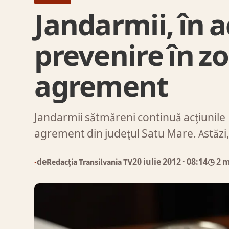
Jandarmii, în 
prevenire în z
agrement
Jandarmii sătmăreni continuă acţiunile 
agrement din judeţul Satu Mare. Astăzi
de
Redacția Transilvania TV
20 iulie 2012
· 08:14
◷ 2 
●