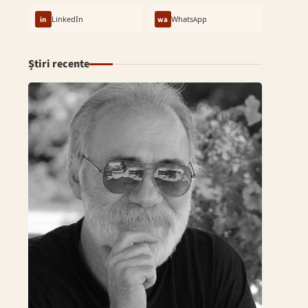
in
LinkedIn
wa
WhatsApp
Știri recente