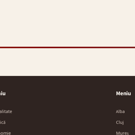
iu
Meniu
alitate
Alba
ică
Cluj
nomie
Mureș