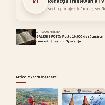
RT
Redacția Transilvania TV
Știri, reportaje și informații verif
ARTICOLUL ANTERIOR
GALERIE FOTO: Peste 10.000 de sătmăreni 
concertul misiunii Speranţa
Articole Asemănătoare