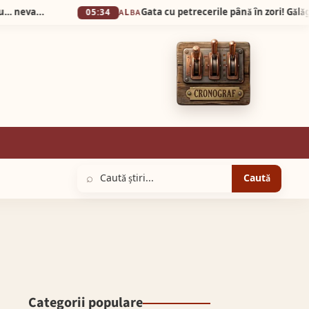
-sa la…Prefecturǎ!
05:34
ALBA
⌕
Caută
Categorii populare