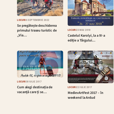
LOCURI
6 SEPTEMBRIE 2022
Se pregătește deschiderea
primului traseu turistic de
LOCURI
23 MAI 2018
„Via…
Castelul Karolyi, la a IV-a
ediție a Târgului…
LOCURI
30 IULIE 2017
Cum alegi destinația de
LOCURI
22 IULIE 2017
vacanță care ți se…
MedievArtFest 2017 – în
weekend la Ardud