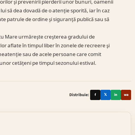
norilor şi prevenirii pierderii unor bunuri, oamenii
ului să dea dovadă de o atenţie sporită, iar în caz
iate patrule de ordine şi siguranţă publică sau să
atu Mare urmăreşte creşterea gradului de
r aflate în timpul liber în zonele de recreere şi
neatenţie sau de acele persoane care comit
 unor cetăţeni pe timpul sezonului estival.
Distribuie:
f
𝕏
in
wa