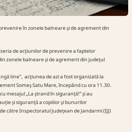
prevenire în zonele balneare şi de agrement din
seria de acţiunilor de prevenire a faptelor
ii din zonele balneare şi de agrement din judeţul
gă tine”, acţiunea de azi a fost organizată la
grement Someş Satu Mare, începând cu ora 11.30.
 cu mesajul „La ştrand în siguranţă!” şi au
ţie şi siguranţă a copiilor şi bunurilor
de către Inspectoratul Judeţean de Jandarmi (IJJ)