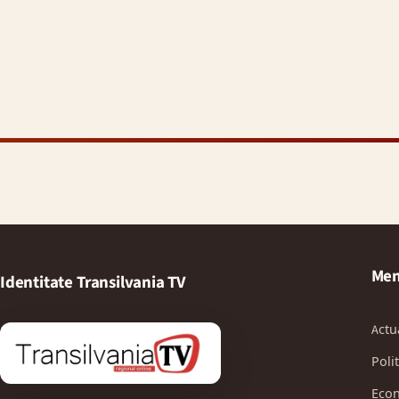
Men
Identitate Transilvania TV
Actu
Polit
Eco