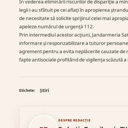
În vederea eliminării riscurilor de dispariţie a mi
legii i-au sfătuit pe cei aflaţi în apropierea ştrand
de necesitate să solicite sprijinul celei mai aprop
apeleze numărul de urgenţă 112.
Prin intermediul acestor acţiuni, Jandarmeria S
informare şi responzabilizare a tuturor persoanelo
agrement pentru a evita neplăcerile cauzate de 
fapte antisociale profitând de vigilenţa scăzută a
Știri
Etichete:
DESPRE REDACȚIE