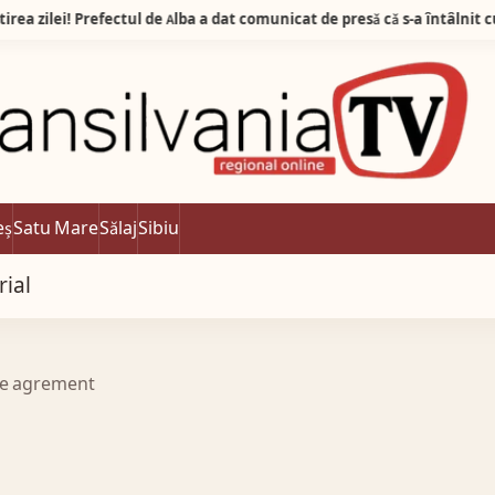
Știrea zilei! Prefectul de Alba a dat comunicat de presǎ cǎ s-a întâlnit cu… nevastă
eș
Satu Mare
Sălaj
Sibiu
rial
 de agrement