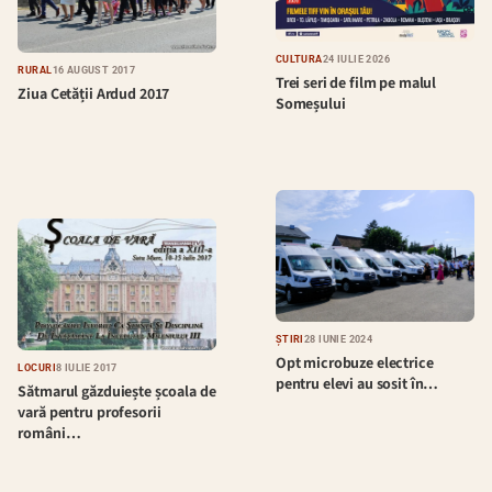
CULTURĂ
24 IULIE 2026
RURAL
16 AUGUST 2017
Trei seri de film pe malul
Ziua Cetății Ardud 2017
Someșului
ȘTIRI
28 IUNIE 2024
Opt microbuze electrice
LOCURI
8 IULIE 2017
pentru elevi au sosit în…
Sătmarul găzduiește școala de
vară pentru profesorii
români…