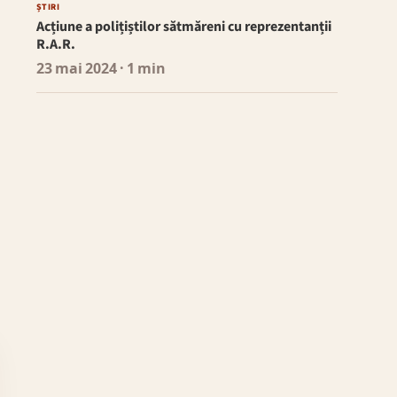
ȘTIRI
Acțiune a polițiștilor sătmăreni cu reprezentanții
R.A.R.
23 mai 2024
· 1 min