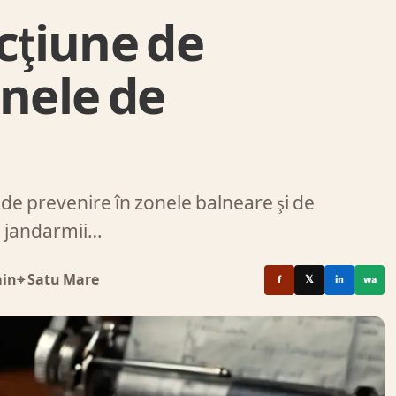
acţiune de
onele de
de prevenire în zonele balneare şi de
, jandarmii…
min
⌖ Satu Mare
f
𝕏
in
wa