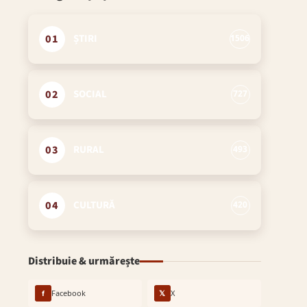
01
ȘTIRI
1506
02
SOCIAL
727
03
RURAL
493
04
CULTURĂ
420
Distribuie & urmărește
f
Facebook
𝕏
X