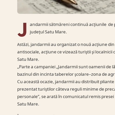
J
andarmii sătmăreni continuă acţiunile de 
judeţul Satu Mare.
Astăzi, jandarmii au organizat o nouă acţiune din 
antisociale, acţiune ce vizează turiştii şi localnic
Satu Mare.
„Parte a campaniei „Jandarmii sunt oamenii de lân
bazinul din incinta taberelor şcolare–zona de a
Cu această ocazie, jandarmii au distribuit pliante
prezentat turiştilor câteva reguli minime de precau
personale”, se arată în comunicatul remis presei 
Satu Mare.