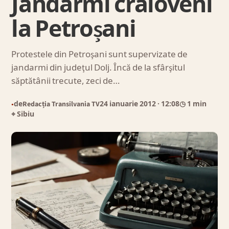
Jandarmi craioveni
la Petroșani
Protestele din Petroşani sunt supervizate de
jandarmi din judeţul Dolj. Încă de la sfârşitul
săptătânii trecute, zeci de…
de
Redacția Transilvania TV
24 ianuarie 2012
· 12:08
◷ 1 min
●
⌖ Sibiu