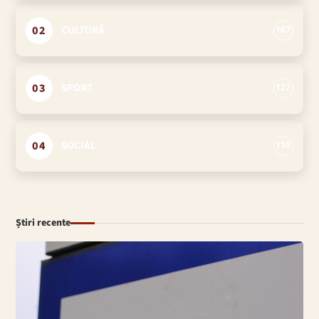
02
CULTURĂ
167
03
SPORT
127
04
SOCIAL
110
Știri recente