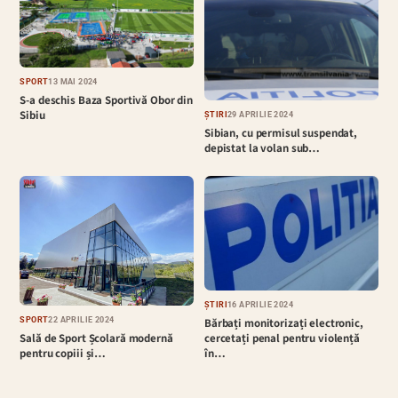
SPORT
13 MAI 2024
S-a deschis Baza Sportivă Obor din
Sibiu
ȘTIRI
29 APRILIE 2024
Sibian, cu permisul suspendat,
depistat la volan sub…
ȘTIRI
16 APRILIE 2024
Bărbați monitorizați electronic,
SPORT
22 APRILIE 2024
cercetați penal pentru violență
Sală de Sport Școlară modernă
în…
pentru copiii și…