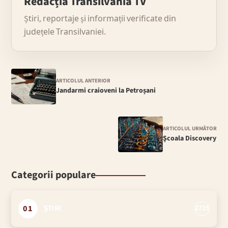
Redacția Transilvania TV
Știri, reportaje și informații verificate din
județele Transilvaniei.
ARTICOLUL ANTERIOR
Jandarmi craioveni la Petroșani
ARTICOLUL URMĂTOR
Şcoala Discovery
Categorii populare
01
ȘTIRI
2725