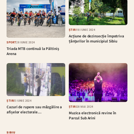
ȘTIRI
18 IUNIE 2024
Acțiune de dezinsecție împotriva
țânțarilor în municipiul Sibiu
SPORT
28 IUNIE 2024
Triada MTB continuă la Păltiniș
Arena
ȘTIRI
5 IUNIE 2024
Cazuri de rupere sau mâzgălire a
ȘTIRI
28 MAI 2024
afișelor electorale…
Muzica electronică revine în
Parcul Sub Arini
SIBIU