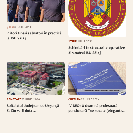
ȘTIRI
8 IULIE 2024
Viitori tineri salvatori în practică
la ISU Sălaj
ȘTIRI
3 IULIE 2024
Schimbări în structurile operative
din cadrul ISU Sălaj
SĂNĂTATE
28 IUNIE 2024
CULTURĂ
22 IUNIE 2024
Spitalului Județean de Urgență
(VIDEO) O doamnă profesoară
Zalău va fi dotat…
pensionară ”ne scoate (elegant)…