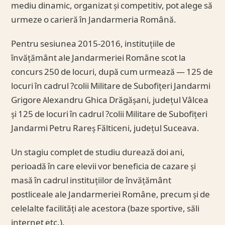
mediu dinamic, organizat și competitiv, pot alege să
urmeze o carieră în Jandarmeria Română.
Pentru sesiunea 2015-2016, instituțiile de
învățământ ale Jandarmeriei Române scot la
concurs 250 de locuri, după cum urmează — 125 de
locuri în cadrul ?colii Militare de Subofițeri Jandarmi
Grigore Alexandru Ghica Drăgășani, județul Vâlcea
și 125 de locuri în cadrul ?colii Militare de Subofițeri
Jandarmi Petru Rareș Fălticeni, județul Suceava.
Un stagiu complet de studiu durează doi ani,
perioadă în care elevii vor beneficia de cazare și
masă în cadrul instituțiilor de învățământ
postliceale ale Jandarmeriei Române, precum și de
celelalte facilități ale acestora (baze sportive, săli
internet etc.).