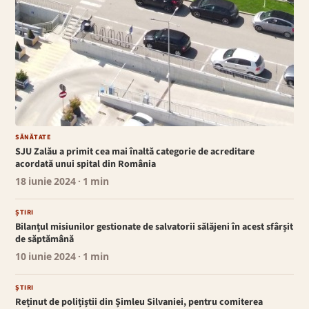
SĂNĂTATE
SJU Zalău a primit cea mai înaltă categorie de acreditare
acordată unui spital din România
18 iunie 2024
· 1 min
ȘTIRI
Bilanțul misiunilor gestionate de salvatorii sălăjeni în acest sfârșit
de săptămână
10 iunie 2024
· 1 min
ȘTIRI
Reținut de polițiștii din Șimleu Silvaniei, pentru comiterea