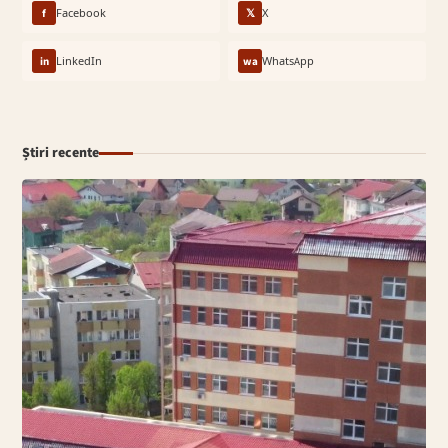
f
Facebook
𝕏
X
in
LinkedIn
wa
WhatsApp
Știri recente