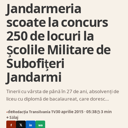
Jandarmeria
scoate la concurs
250 de locuri la
Școlile Militare de
Subofițeri
Jandarmi
Tinerii cu vârsta de până în 27 de ani, absolvenți de
liceu cu diplomă de bacalaureat, care doresc…
de
Redacția Transilvania TV
30 aprilie 2015
· 05:38
◷ 3 min
●
⌖ Sălaj
f
𝕏
in
wa