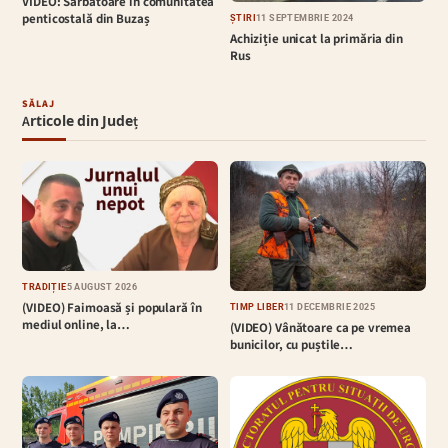
VIDEO: Sărbătoare în comunitatea
penticostală din Buzaș
ȘTIRI
11 SEPTEMBRIE 2024
Achiziție unicat la primăria din
Rus
SĂLAJ
Articole din Județ
TRADIȚIE
5 AUGUST 2026
(VIDEO) Faimoasă și populară în
TIMP LIBER
11 DECEMBRIE 2025
mediul online, la…
(VIDEO) Vânătoare ca pe vremea
bunicilor, cu puștile…