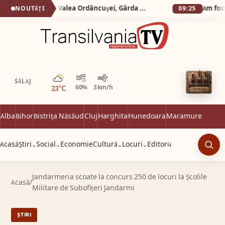
Silva logistic Services. Valea Ordâncușei, Gârda de Sus, Poarta lui Ionele, Corobana lui Gârda, Peșteră Scărișoara.
NOUTĂȚI
09:25
Parțial noros
SĂLAJ
23°C
60%
3 km/h
Alba
Bihor
Bistrița Năsăud
Cluj
Harghita
Hunedoara
Maramureș
Satu 
Acasă
Știri
Social
Economie
Cultură
Locuri
Editorial
⌄
⌄
⌄
⌄
Caut
Jandarmeria scoate la concurs 250 de locuri la Școlile
Acasă
/
Militare de Subofițeri Jandarmi
ȘTIRI