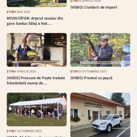
ȘTIRI
15 APRILIE 2026
(VIDEO) Ciurdarii de import
ȘTIRI
6 MAI 2026
REVOLTĂTOR: Arțarul secular din
gara Surduc-Sălaj a fost…
ȘTIRI
9 APRILIE 2026
ȘTIRI
25 OCTOMBRIE 2025
(VIDEO) Prescura de Paște trebuie
(VIDEO) Preotul cu pușcă
frământată numai de…
ȘTIRI
1 OCTOMBRIE 2025