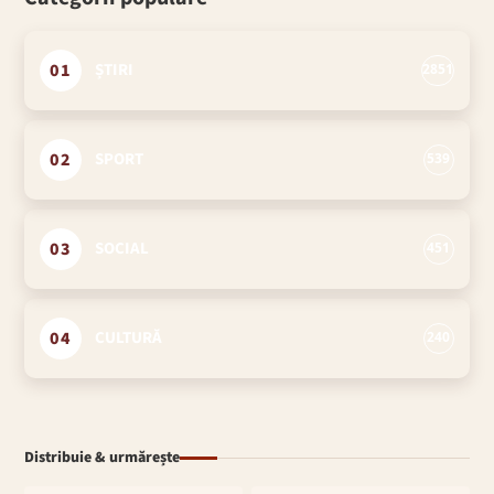
01
ȘTIRI
2851
02
SPORT
539
03
SOCIAL
451
04
CULTURĂ
240
Distribuie & urmărește