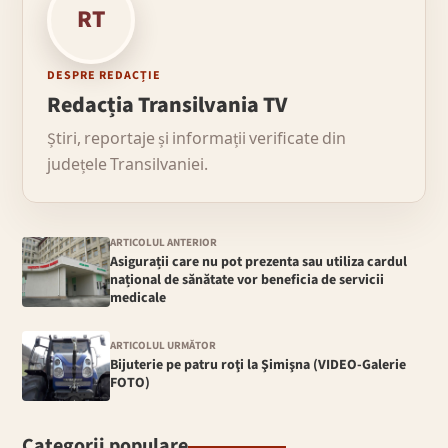
RT
DESPRE REDACȚIE
Redacția Transilvania TV
Știri, reportaje și informații verificate din
județele Transilvaniei.
ARTICOLUL ANTERIOR
Asigurații care nu pot prezenta sau utiliza cardul
național de sănătate vor beneficia de servicii
medicale
ARTICOLUL URMĂTOR
Bijuterie pe patru roţi la Şimişna (VIDEO-Galerie
FOTO)
Categorii populare