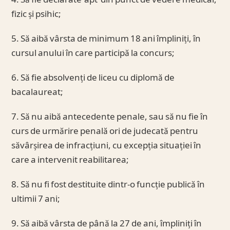
4. Să fie declarate ‘apt’ din punct de vedere medical,
fizic și psihic;
5. Să aibă vârsta de minimum 18 ani împliniți, în
cursul anului în care participă la concurs;
6. Să fie absolvenți de liceu cu diplomă de
bacalaureat;
7. Să nu aibă antecedente penale, sau să nu fie în
curs de urmărire penală ori de judecată pentru
săvârșirea de infracțiuni, cu excepția situației în
care a intervenit reabilitarea;
8. Să nu fi fost destituite dintr-o funcție publică în
ultimii 7 ani;
9. Să aibă vârsta de până la 27 de ani, împliniți în