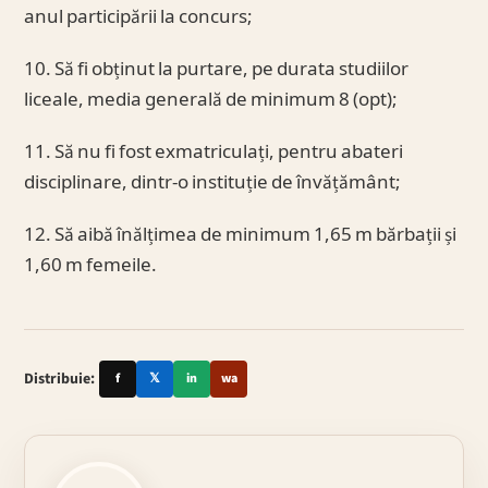
anul participării la concurs;
10. Să fi obținut la purtare, pe durata studiilor
liceale, media generală de minimum 8 (opt);
11. Să nu fi fost exmatriculați, pentru abateri
disciplinare, dintr-o instituție de învățământ;
12. Să aibă înălțimea de minimum 1,65 m bărbații și
1,60 m femeile.
Distribuie:
f
𝕏
in
wa