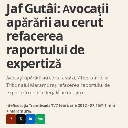
Jaf Gutâi: Avocaţii
apărării au cerut
refacerea
raportului de
expertiză
Avocaţii apărării au cerut astăzi, 7 februarie, la
Tribunalul Maramureş refacerea raportului de
expertiză medico-legală fie de către…
de
Redacția Transilvania TV
7 februarie 2012
· 07:15
◷ 1 min
●
⌖ Maramureș
f
𝕏
in
wa