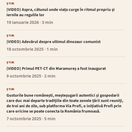
ȘTIRI
(VIDEO) Aspra, cătunul unde viața curge în ritmul propriu și
iernile au regulile lor
19 ianuarie 2026
· 3 min
ȘTIRI
(VIDEO) Adevărul despre ultimul dinozaur comunist
18 octombrie 2025
· 1 min
ȘTIRI
(VIDEO) Primul PET-CT din Maramureș a fost inaugurat
9 octombrie 2025
· 2 min
ȘTIRI
Gusturile bune românești, meșteșugarii autentici și gospodarii
care duc mai departe tradițiile din toate zonele țării sunt reuniți,
de trei ani de zile, sub platforma Via Profi, o inițiativă Profi prin
care oricine se poate conecta la România frumoasă.
7 octombrie 2025
· 5 min