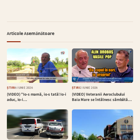
Articole Asemănătoare
ȘTIRI
6 IUNIE 2026
ȘTIRI
2 IUNIE 2026
(VIDEO) ”Io-s mamă, io-s tată! Io-i
(VIDEO) Veteranii Aeroclubului
aduc, io-i…
Baia Mare se întâlnesc sâmbătă…