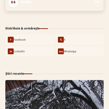
04
RURAL
295
Distribuie & urmărește
f
Facebook
𝕏
X
in
LinkedIn
wa
WhatsApp
Știri recente