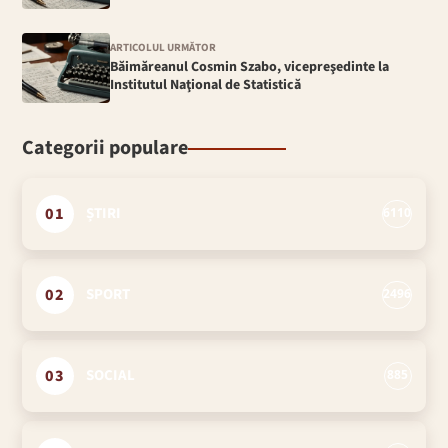
ARTICOLUL URMĂTOR
Băimăreanul Cosmin Szabo, vicepreşedinte la
Institutul Naţional de Statistică
Categorii populare
01
ȘTIRI
6110
02
SPORT
2496
03
SOCIAL
885