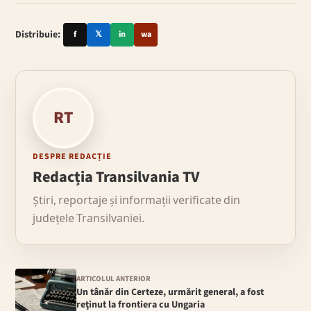
Distribuie:
f
𝕏
in
wa
RT
DESPRE REDACȚIE
Redacția Transilvania TV
Știri, reportaje și informații verificate din
județele Transilvaniei.
ARTICOLUL ANTERIOR
Un tânăr din Certeze, urmărit general, a fost
reţinut la frontiera cu Ungaria