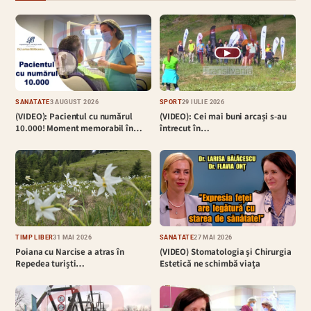
▶
SĂNĂTATE
3 AUGUST 2026
SPORT
29 IULIE 2026
(VIDEO): Pacientul cu numărul
(VIDEO): Cei mai buni arcași s-au
10.000! Moment memorabil în…
întrecut în…
TIMP LIBER
31 MAI 2026
SĂNĂTATE
27 MAI 2026
Poiana cu Narcise a atras în
(VIDEO) Stomatologia și Chirurgia
Repedea turiști…
Estetică ne schimbă viața