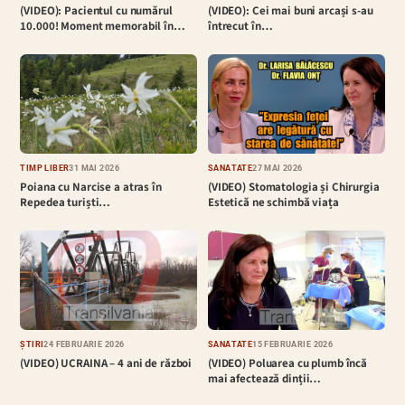
(VIDEO): Pacientul cu numărul
(VIDEO): Cei mai buni arcași s-au
10.000! Moment memorabil în…
întrecut în…
TIMP LIBER
31 MAI 2026
SĂNĂTATE
27 MAI 2026
Poiana cu Narcise a atras în
(VIDEO) Stomatologia și Chirurgia
Repedea turiști…
Estetică ne schimbă viața
ȘTIRI
24 FEBRUARIE 2026
SĂNĂTATE
15 FEBRUARIE 2026
(VIDEO) UCRAINA – 4 ani de război
(VIDEO) Poluarea cu plumb încă
mai afectează dinții…