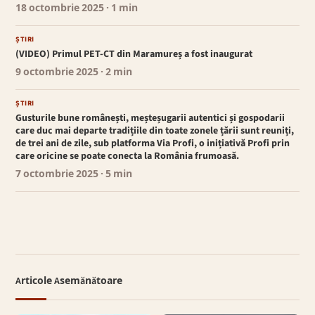
18 octombrie 2025
· 1 min
ȘTIRI
(VIDEO) Primul PET-CT din Maramureș a fost inaugurat
9 octombrie 2025
· 2 min
ȘTIRI
Gusturile bune românești, meșteșugarii autentici și gospodarii
care duc mai departe tradițiile din toate zonele țării sunt reuniți,
de trei ani de zile, sub platforma Via Profi, o inițiativă Profi prin
care oricine se poate conecta la România frumoasă.
7 octombrie 2025
· 5 min
Articole Asemănătoare