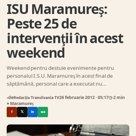
ISU Maramureş:
Peste 25 de
intervenţii în acest
weekend
Weekend pentru destule evenimente pentru
personalul I.S.U. Maramureş în acest final de
săptămână, personal care a executat nu…
de
Redacția Transilvania TV
26 februarie 2012
· 05:17
◷ 2 min
●
⌖ Maramureș
f
𝕏
in
wa