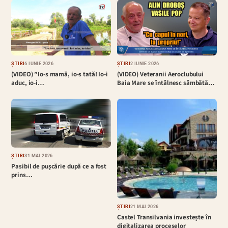
ȘTIRI
6 IUNIE 2026
ȘTIRI
2 IUNIE 2026
(VIDEO) ”Io-s mamă, io-s tată! Io-i
(VIDEO) Veteranii Aeroclubului
aduc, io-i…
Baia Mare se întâlnesc sâmbătă…
ȘTIRI
31 MAI 2026
Pasibil de pușcărie după ce a fost
prins…
ȘTIRI
21 MAI 2026
Castel Transilvania investește în
digitalizarea proceselor