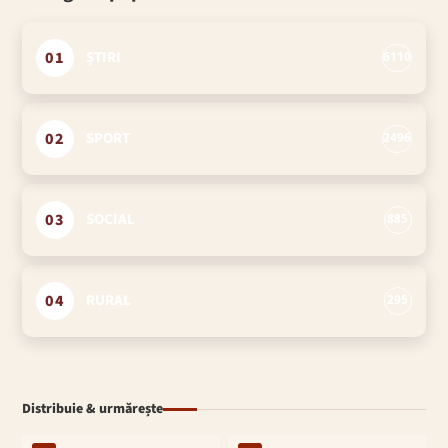
01
ȘTIRI
6110
02
SPORT
2496
03
SOCIAL
885
04
RURAL
295
Distribuie & urmărește