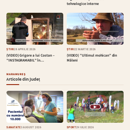
tehnologice interne
ȘTIRI
28 APRILIE 2026
ȘTIRI
22 MARTIE 2026
(VIDEO) Grigore a lui Costan –
(VIDEO) ”Ultimul mohican” din
”INSTAGRAMABIL” în…
Măleni
MARAMUREȘ
Articole din Județ
▶
SĂNĂTATE
3 AUGUST 2026
SPORT
29 IULIE 2026