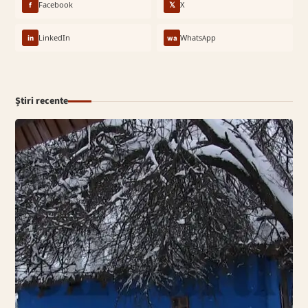
f
Facebook
𝕏
X
in
LinkedIn
wa
WhatsApp
Știri recente