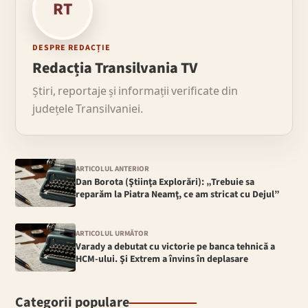
RT
DESPRE REDACȚIE
Redacția Transilvania TV
Știri, reportaje și informații verificate din
județele Transilvaniei.
ARTICOLUL ANTERIOR
Dan Borota (Ştiinţa Explorări): „Trebuie sa
reparăm la Piatra Neamţ, ce am stricat cu Dejul”
ARTICOLUL URMĂTOR
Varady a debutat cu victorie pe banca tehnică a
HCM-ului. Şi Extrem a învins în deplasare
Categorii populare