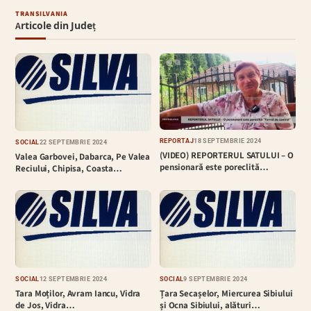
TRANSILVANIA
Articole din Județ
REPORTAJ
18 SEPTEMBRIE 2024
SOCIAL
22 SEPTEMBRIE 2024
(VIDEO) REPORTERUL SATULUI – O
Valea Garbovei, Dabarca, Pe Valea
pensionară este poreclită…
Reciului, Chipisa, Coasta…
SOCIAL
12 SEPTEMBRIE 2024
SOCIAL
9 SEPTEMBRIE 2024
Tara Moților, Avram Iancu, Vidra
Țara Secașelor, Miercurea Sibiului
de Jos, Vidra…
și Ocna Sibiului, alături…