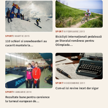
SPORT
18 FEBRUARIE 2015
Bicicliști internaționali pedalează
SPORT
3 MARTIE 2015
pe litoralul românesc pentru
110 schiori si snowboarderi au
Olimpiada…
cucerit muntele la…
SPORT
14 DECEMBRIE 2011
Csm-ul isi revine incet dar sigur
SPORT
9 IANUARIE 2014
Rezultate bune pentru careience
la turneul european de…