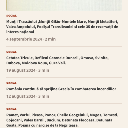
SOCIAL
Munții Trascăului ,Munţii Gilău-Muntele Mare, Munţii Metaliferi,
Valea Ampoiului, Podişul Transilvaniei si cele 35 de rezervaţii de
interes național
4 septembrie 2024
· 2 min
SOCIAL
Cetatea Tricule, Defileul Cazanele Dunarii, Orsova, Svinita,
Dubova, Moldova Noua, Gura Vaii.
19 august 2024
· 3 min
SOCIAL
România continuă să sprijine Grecia în combaterea incendiilor
12 august 2024
· 3 min
SOCIAL
Ramet, Varful Pleasa, Ponor, Cheile Geogelului, Mogos, Tomesti,
Cojocani, Valea Barnii, Bucium, Detunata Flocoasa, Detunata
Goala, Poiana cu narcise de la Negrileasa.