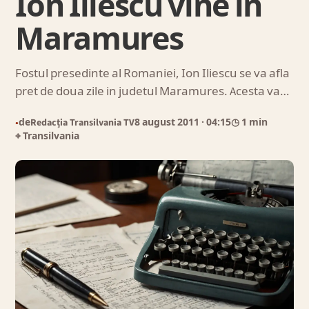
Ion Iliescu vine in
Maramures
Fostul presedinte al Romaniei, Ion Iliescu se va afla
pret de doua zile in judetul Maramures. Acesta va…
de
Redacția Transilvania TV
8 august 2011
· 04:15
◷ 1 min
●
⌖ Transilvania