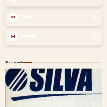
03
SOCIAL
96
04
REPORTAJ
59
Știri recente