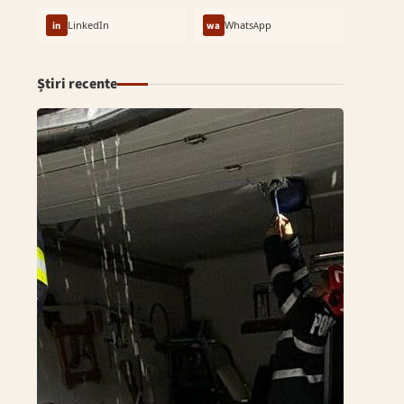
in
LinkedIn
wa
WhatsApp
Știri recente