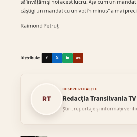
să învăţăm şi noi acest lucru. Aşa cum un mandat se 
câştigi un mandat cu un vot în minus” a mai prec
Raimond Petruţ
Distribuie:
f
𝕏
in
wa
DESPRE REDACȚIE
RT
Redacția Transilvania TV
Știri, reportaje și informații verif