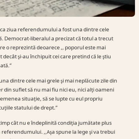
 ca ziua referendumului a fost una dintre cele
ă. Democrat-liberalul a precizat că totul a trecut
re o reprezintă deoarece ,, poporul este mai
decât şi-au închipuit cei care pretind că le ştiu
ată.”
 una dintre cele mai grele şi mai neplăcute zile din
r din suflet să nu mai fiu nici eu, nici alţi oameni
 asemenea situaţie, să se lupte cu eul propriu
uţiile statului de drept.”
timp cât nu e îndeplinită condiţia jumătate plus
 referendumului. ,,Aşa spune la lege şi va trebui