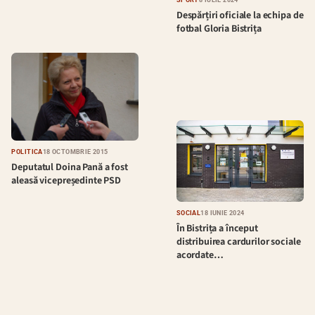
SPORT
8 IULIE 2024
Despărțiri oficiale la echipa de
fotbal Gloria Bistrița
POLITICĂ
18 OCTOMBRIE 2015
Deputatul Doina Pană a fost
aleasă vicepreședinte PSD
SOCIAL
18 IUNIE 2024
În Bistrița a început
distribuirea cardurilor sociale
acordate…