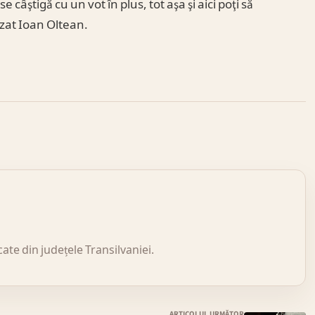
câştigă cu un vot în plus, tot aşa şi aici poţi să
izat Ioan Oltean.
icate din județele Transilvaniei.
ARTICOLUL URMĂTOR