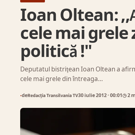
Ioan Oltean: ,,
cele mai grele 
politică !"
Deputatul bistriţean Ioan Oltean a afir
cele mai grele din întreaga…
de
Redacția Transilvania TV
30 iulie 2012
· 00:01
◷ 2 
●