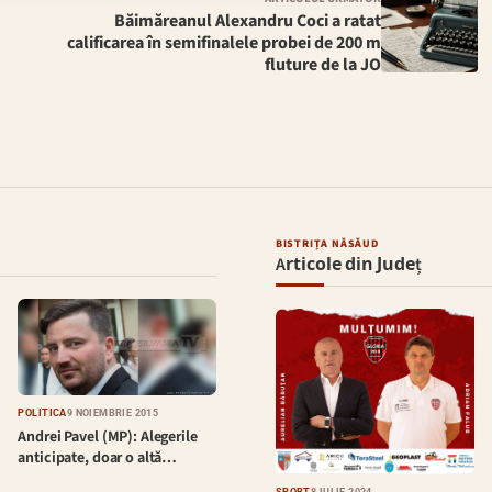
Băimăreanul Alexandru Coci a ratat
calificarea în semifinalele probei de 200 m
fluture de la JO
BISTRIȚA NĂSĂUD
Articole din Județ
POLITICĂ
9 NOIEMBRIE 2015
Andrei Pavel (MP): Alegerile
anticipate, doar o altă…