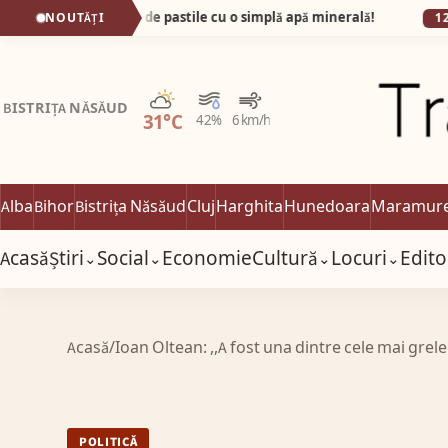
e pumnul de pastile cu o simplă apă minerală!
NOUTĂȚI
12:39
ALBA
Parțial noros
BISTRIȚA NĂSĂUD
31°C
42%
6 km/h
Alba
Bihor
Bistrița Năsăud
Cluj
Harghita
Hunedoara
Maramur
Acasă
Știri
Social
Economie
Cultură
Locuri
Edito
⌄
⌄
⌄
⌄
Acasă
/
Ioan Oltean: ,,A fost una dintre cele mai grele 
POLITICĂ