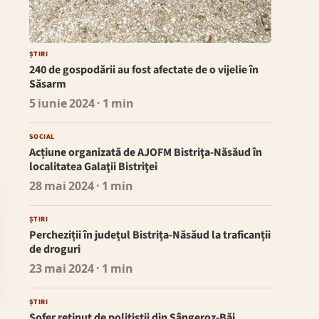
ȘTIRI
240 de gospodării au fost afectate de o vijelie în
Săsarm
5 iunie 2024
· 1 min
SOCIAL
Acțiune organizată de AJOFM Bistriţa-Năsăud în
localitatea Galaţii Bistriţei
28 mai 2024
· 1 min
ȘTIRI
Percheziții în județul Bistrița-Năsăud la traficanții
de droguri
23 mai 2024
· 1 min
ȘTIRI
Șofer reținut de polițiștii din Sângeroz-Băi