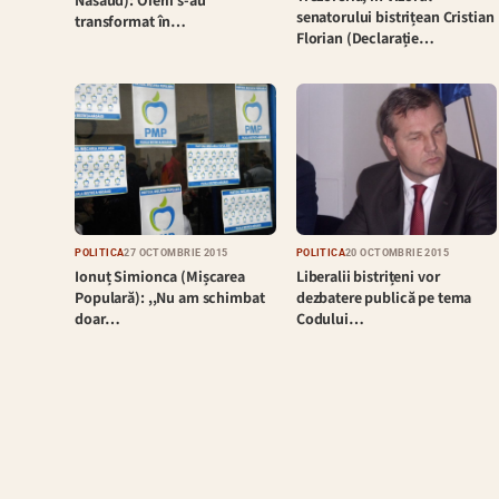
Năsăud): Oierii s-au
senatorului bistrițean Cristian
transformat în…
Florian (Declarație…
POLITICĂ
27 OCTOMBRIE 2015
POLITICĂ
20 OCTOMBRIE 2015
Ionuț Simionca (Mișcarea
Liberalii bistrițeni vor
Populară): ,,Nu am schimbat
dezbatere publică pe tema
doar…
Codului…