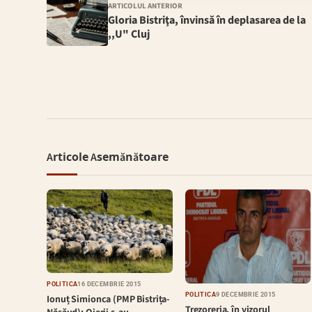
ARTICOLUL ANTERIOR
Gloria Bistriţa, învinsă în deplasarea de la
,,U" Cluj
Articole Asemănătoare
POLITICĂ
16 DECEMBRIE 2015
POLITICĂ
9 DECEMBRIE 2015
Ionuț Simionca (PMP Bistrița-
Trezoreria, în vizorul