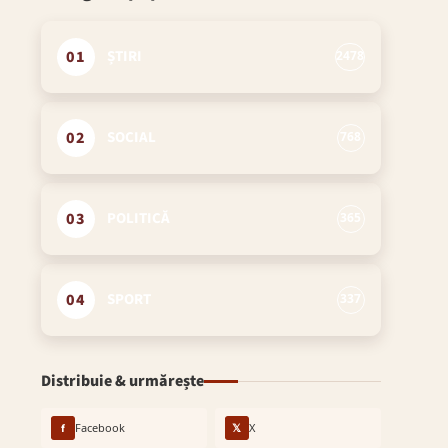
01
ȘTIRI
2478
02
SOCIAL
768
03
POLITICĂ
365
04
SPORT
337
Distribuie & urmărește
f
Facebook
𝕏
X