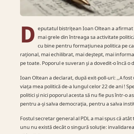
D
eputatul bistriţean Ioan Oltean a afirmat
mai grele din întreaga sa activitate politic
cu bine pentru formaţiunea politica pe ca
raţional, mai echilibrat, mai deştept, mai informat 
pe toate. Poporul e suveran şi a dovedit-o încă o d
Ioan Oltean a declarat, după exit-poll-uri: ,,A fost
viaţa mea politică de-a lungul celor 22 de ani ! Spe
politici şi nici poporul acesta să nu fie pus într-o
pentru a-şi salva democraţia, pentru a salva instit
Fostul secretar general al PDL a mai spus că atât 
unu nu există decât o singură soluţie: invalidarea