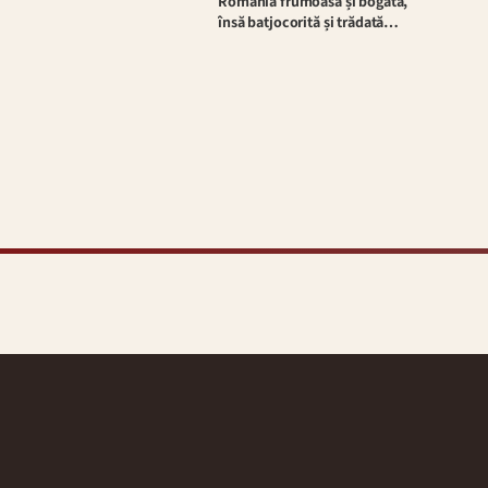
România frumoasă și bogată,
însă batjocorită și trădată…