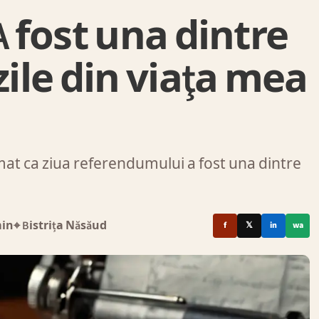
A fost una dintre
zile din viaţa mea
mat ca ziua referendumului a fost una dintre
min
⌖ Bistrița Năsăud
f
𝕏
in
wa