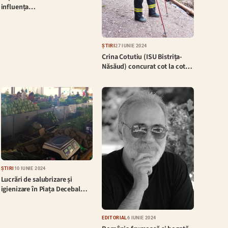
influența…
ȘTIRI
27 IUNIE 2024
Crina Cotutiu (ISU Bistrița-
Năsăud) concurat cot la cot…
ȘTIRI
10 IUNIE 2024
Lucrări de salubrizare și
igienizare în Piața Decebal…
EDITORIAL
6 IUNIE 2024