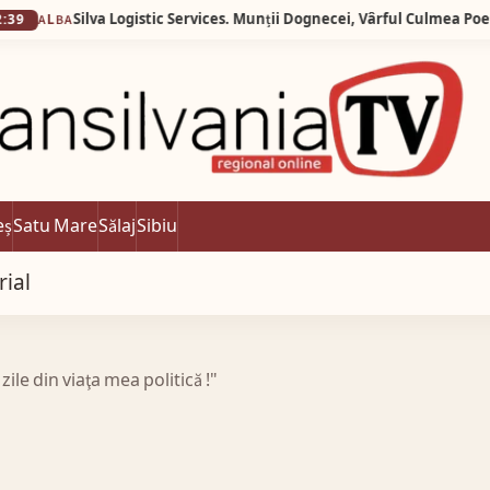
eș
Satu Mare
Sălaj
Sibiu
rial
zile din viaţa mea politică !"