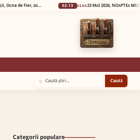
Silva Logistic Services. Munții Dognecei, Vârful Culmea Poeții, Ocna de Fier, zone desprinse dintr-o poveste în care timpul a uitat să mai grabească pașii oamenilor.
02:13
ALBA
⌕
Caută
Categorii populare