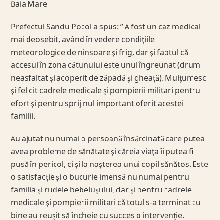
Baia Mare
Prefectul Sandu Pocol a spus: ” A fost un caz medical
mai deosebit, având în vedere condiţiile
meteorologice de ninsoare şi frig, dar şi faptul că
accesul în zona cătunului este unul îngreunat (drum
neasfaltat şi acoperit de zăpadă şi gheaţă). Mulţumesc
şi felicit cadrele medicale şi pompierii militari pentru
efort şi pentru sprijinul important oferit acestei
familii.
Au ajutat nu numai o persoană însărcinată care putea
avea probleme de sănătate şi căreia viaţa îi putea fi
pusă în pericol, ci şi la naşterea unui copil sănătos. Este
o satisfacţie şi o bucurie imensă nu numai pentru
familia şi rudele bebeluşului, dar şi pentru cadrele
medicale şi pompierii militari că totul s-a terminat cu
bine au reuşit să încheie cu succes o intervenţie.