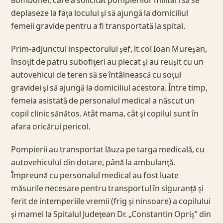
Bombonel, care a solicitat pompierilor militari să se
deplaseze la faţa locului şi să ajungă la domiciliul
femeii gravide pentru a fi transportată la spital.
Prim-adjunctul inspectorului şef, lt.col Ioan Mureşan,
însoţit de patru subofiţeri au plecat şi au reuşit cu un
autovehicul de teren să se întâlnească cu soţul
gravidei şi să ajungă la domiciliul acestora. Între timp,
femeia asistată de personalul medical a născut un
copil clinic sănătos. Atât mama, cât şi copilul sunt în
afara oricărui pericol.
Pompierii au transportat lăuza pe targa medicală, cu
autovehiculul din dotare, până la ambulanţă.
Împreună cu personalul medical au fost luate
măsurile necesare pentru transportul în siguranţă şi
ferit de intemperiile vremii (frig şi ninsoare) a copilului
şi mamei la Spitalul Judeţean Dr. „Constantin Opriş” din