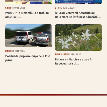
ȘTIRI
6 IUNIE 2026
ȘTIRI
2 IUNIE 2026
(VIDEO) ”Io-s mamă, io-s tată! Io-i
(VIDEO) Veteranii Aeroclubului
aduc, io-i…
Baia Mare se întâlnesc sâmbătă…
ȘTIRI
31 MAI 2026
TIMP LIBER
31 MAI 2026
Pasibil de pușcărie după ce a fost
Poiana cu Narcise a atras în
prins…
Repedea turiști…