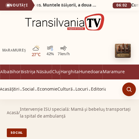
Silva Logistic Services. Muntele Bǎişorii, a doua cea mai oznificatǎ zonǎ din Europa, un colț de rai unde sălbăticia Apusenilor întâlnește liniștea profundă a brazilor falnici.
NOUTĂȚI
06:02
Parțial noros
MARAMUREȘ
27°C
42%
7 km/h
Alba
Bihor
Bistrița Năsăud
Cluj
Harghita
Hunedoara
Maramureș
Satu 
Acasă
Știri
Social
Economie
Cultură
Locuri
Editorial
⌄
⌄
⌄
⌄
Caut
Intervenţie ISU specială: Mamă şi bebeluş transportaţi
Acasă
/
la spital de ambulanţă
SOCIAL