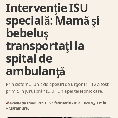
Intervenţie ISU
specială: Mamă şi
bebeluş
transportaţi la
spital de
ambulanţă
Prin sistemul unic de apeluri de urgenţă 112 a fost
primit, în jurul prânzului, un apel telefonic care…
de
Redacția Transilvania TV
5 februarie 2012
· 06:07
◷ 3 min
●
⌖ Maramureș