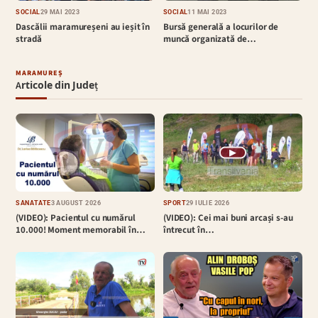
SOCIAL
29 MAI 2023
SOCIAL
11 MAI 2023
Dascălii maramureșeni au ieșit în
Bursă generală a locurilor de
stradă
muncă organizată de…
MARAMUREȘ
Articole din Județ
▶
SĂNĂTATE
3 AUGUST 2026
SPORT
29 IULIE 2026
(VIDEO): Pacientul cu numărul
(VIDEO): Cei mai buni arcași s-au
10.000! Moment memorabil în…
întrecut în…