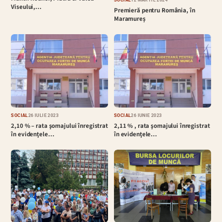
SOCIAL
12 MARTIE 2024
Viseului,…
Premieră pentru România, în
Maramureș
SOCIAL
26 IULIE 2023
SOCIAL
26 IUNIE 2023
2,10 % – rata şomajului înregistrat
2,11 % , rata şomajului înregistrat
în evidenţele…
în evidenţele…