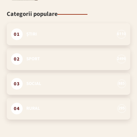
Categorii populare
01
ȘTIRI
6110
02
SPORT
2496
03
SOCIAL
885
04
RURAL
295