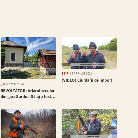
ȘTIRI
15 APRILIE 2026
(VIDEO) Ciurdarii de import
ȘTIRI
6 MAI 2026
REVOLTĂTOR: Arțarul secular
din gara Surduc-Sălaj a fost…