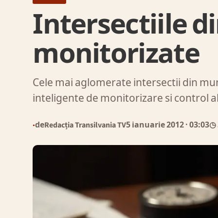
Intersectiile di
monitorizate
Cele mai aglomerate intersectii din mun
inteligente de monitorizare si control 
de
Redacția Transilvania TV
5 ianuarie 2012
· 03:03
◷ 
●