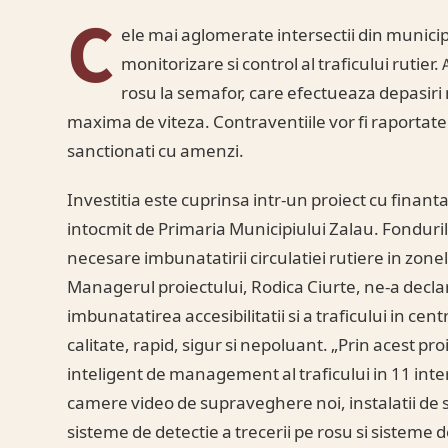
C
ele mai aglomerate intersectii din municipi
monitorizare si control al traficului rutier
rosu la semafor, care efectueaza depasiri
maxima de viteza. Contraventiile vor fi raportate p
sanctionati cu amenzi.
Investitia este cuprinsa intr-un proiect cu finan
intocmit de Primaria Municipiului Zalau. Fonduril
necesare imbunatatirii circulatiei rutiere in zonel
Managerul proiectului, Rodica Ciurte, ne-a declara
imbunatatirea accesibilitatii si a traficului in ce
calitate, rapid, sigur si nepoluant. „Prin acest 
inteligent de management al traficului in 11 inter
camere video de supraveghere noi, instalatii de s
sisteme de detectie a trecerii pe rosu si sisteme d