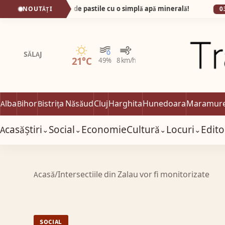
e pumnul de pastile cu o simplă apă minerală!
NOUTĂȚI
03:17
ALBA
Senin
SĂLAJ
21°C
49%
8 km/h
Alba
Bihor
Bistrița Năsăud
Cluj
Harghita
Hunedoara
Maramur
Acasă
Știri
Social
Economie
Cultură
Locuri
Edito
⌄
⌄
⌄
⌄
Acasă
/
Intersectiile din Zalau vor fi monitorizate
SOCIAL