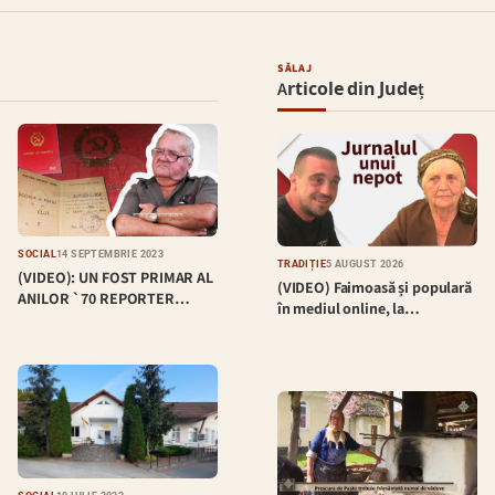
SĂLAJ
Articole din Județ
SOCIAL
14 SEPTEMBRIE 2023
TRADIȚIE
5 AUGUST 2026
(VIDEO): UN FOST PRIMAR AL
(VIDEO) Faimoasă și populară
ANILOR `70 REPORTER…
în mediul online, la…