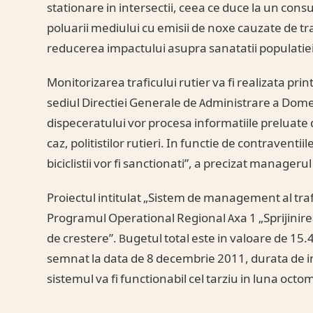
stationare in intersectii, ceea ce duce la un con
poluarii mediului cu emisii de noxe cauzate de tra
reducerea impactului asupra sanatatii populatiei
Monitorizarea traficului rutier va fi realizata pr
sediul Directiei Generale de Administrare a Domen
dispeceratului vor procesa informatiile preluate d
caz, politistilor rutieri. In functie de contraventii
biciclistii vor fi sanctionati”, a precizat managerul
Proiectul intitulat „Sistem de management al trafi
Programul Operational Regional Axa 1 „Sprijinirea 
de crestere”. Bugetul total este in valoare de 15.
semnat la data de 8 decembrie 2011, durata de i
sistemul va fi functionabil cel tarziu in luna octo