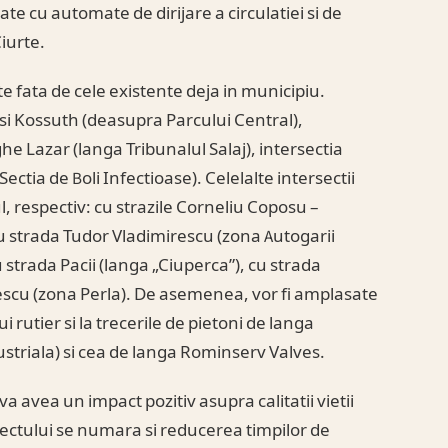
te cu automate de dirijare a circulatiei si de
iurte.
te fata de cele existente deja in municipiu.
 si Kossuth (deasupra Parcului Central),
he Lazar (langa Tribunalul Salaj), intersectia
ectia de Boli Infectioase). Celelalte intersectii
l, respectiv: cu strazile Corneliu Coposu –
cu strada Tudor Vladimirescu (zona Autogarii
 strada Pacii (langa „Ciuperca”), cu strada
rescu (zona Perla). De asemenea, vor fi amplasate
rutier si la trecerile de pietoni de langa
ustriala) si cea de langa Rominserv Valves.
va avea un impact pozitiv asupra calitatii vietii
oiectului se numara si reducerea timpilor de