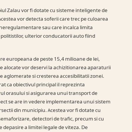
ul Zalau vor fi dotate cu sisteme inteligente de
. Acestea vor detecta soferii care trec pe culoarea
 neregulamentare sau care incalca limita
olitistilor, ulterior conducatorii auto fiind
tare europeana de peste 15,4 milioane de lei,
e alocate vor deservi la achizitionarea aparaturii
e aglomerate si cresterea accesibilitatii zonei.
t ca obiectivul principal il reprezinta
ntrul orasului si asigurarea unui transport de
proiect se are in vedere implementarea unui sistem
sectii din municipiu. Acestea vor fi dotate cu
emaforizare, detectori de trafic, precum si cu
e depasire a limitei legale de viteza. De