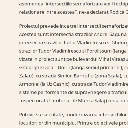
asemenea, intersectiile semaforizate vor fi echipa
relationare intre acestea”, ne-a declarat Rodica C
Proiectul prevede inca trei intersectii semaforiza
Acestea sunt: intersectia strazilor Andrei Saguna
intersectia strazilor Tudor Vladimirescu si Gheorg
strazilor Tudor Vladimirescu si Porolissum (langa S
vizate in proiect sunt pe bulevardul Mihai Viteazu
Gheorghe Doja – Unirii (langa sediul primariei); 
Zalau), cu strada Simion Barnutiu (zona Scala), cu
Armoniei (la Uz Casnic), cu strada Tudor Vladimi
sisteme performante de supravhegere a traficului 
Inspectoratul Teritorial de Munca Salaj (zona ind
Potrivit sursei citate, modernizarea intersectiilor 
locuitorilor din municipiu. Printre obiectivele pr