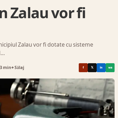
n Zalau vor fi
icipiul Zalau vor fi dotate cu sisteme
al…
3 min
⌖ Sălaj
f
𝕏
in
wa