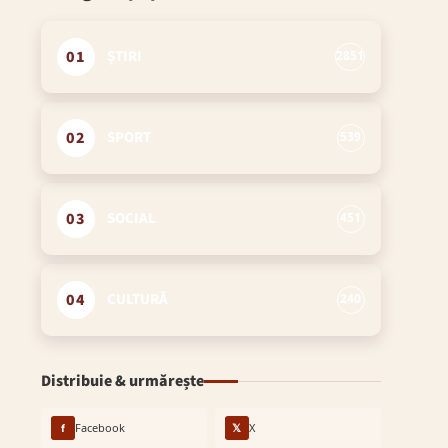
01
ȘTIRI
2851
02
SPORT
539
03
SOCIAL
451
04
CULTURĂ
240
Distribuie & urmărește
f
Facebook
𝕏
X