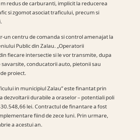
sum redus de carburanti, implicit la reducerea
fic si zgomot asociat traficului, precum si
.
intr-un centru de comanda si control amenajat la
iului Public din Zalau. „Operatorii
in fiecare intersectie si le vor transmite, dupa
le savarsite, conducatorii auto, pietonii sau
 de proiect.
cului in municipiul Zalau” este finantat prin
dezvoltarii durabile a oraselor – potentiali poli
430.548,66 lei. Contractul de finantare a fost
mplementare fiind de zece luni. Prin urmare,
mbrie a acestui an.