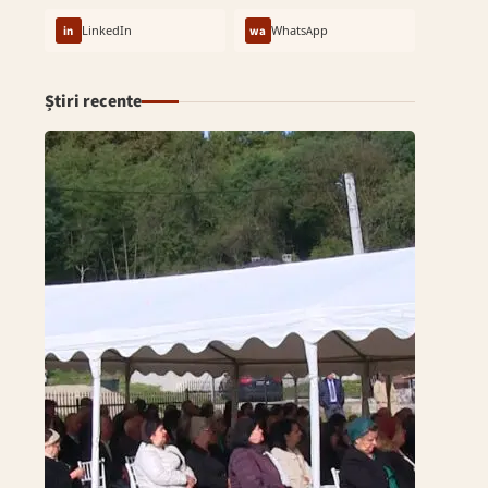
in
LinkedIn
wa
WhatsApp
Știri recente