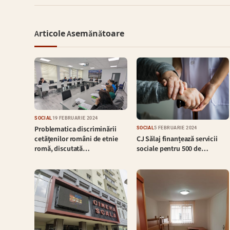
Articole Asemănătoare
SOCIAL
19 FEBRUARIE 2024
Problematica discriminării
SOCIAL
5 FEBRUARIE 2024
CJ Sălaj finanțează servicii
cetăţenilor români de etnie
sociale pentru 500 de…
romă, discutată…