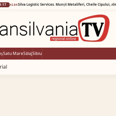
eș
Satu Mare
Sălaj
Sibiu
rial