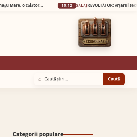
Silva Logistic Services. Munții Metaliferi, Cheile Cipului, Almașu Mare, o călătorie spre inima de piatră și verdeață a Apusenilor.
10:12
SĂLAJ
⌕
Caută
Categorii populare