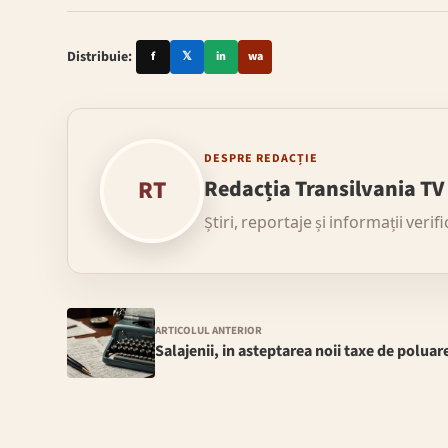
Distribuie:
f
𝕏
in
wa
DESPRE REDACȚIE
RT
Redacția Transilvania TV
Știri, reportaje și informații verif
ARTICOLUL ANTERIOR
Salajenii, in asteptarea noii taxe de poluar