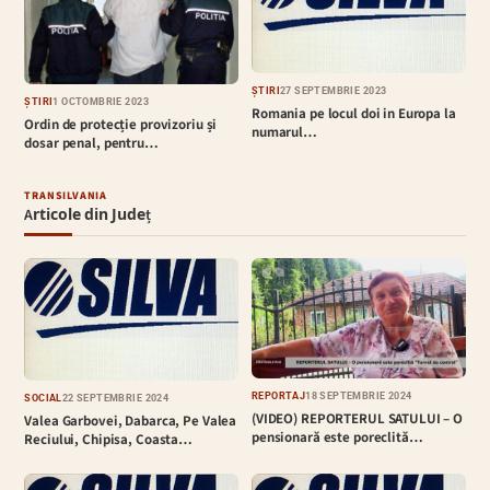
ȘTIRI
27 SEPTEMBRIE 2023
ȘTIRI
1 OCTOMBRIE 2023
Romania pe locul doi in Europa la
Ordin de protecție provizoriu și
numarul…
dosar penal, pentru…
TRANSILVANIA
Articole din Județ
REPORTAJ
18 SEPTEMBRIE 2024
SOCIAL
22 SEPTEMBRIE 2024
(VIDEO) REPORTERUL SATULUI – O
Valea Garbovei, Dabarca, Pe Valea
pensionară este poreclită…
Reciului, Chipisa, Coasta…