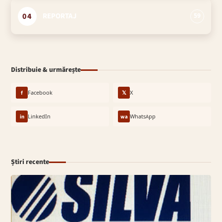
04
REPORTAJ
59
Distribuie & urmărește
f
Facebook
𝕏
X
in
LinkedIn
wa
WhatsApp
Știri recente