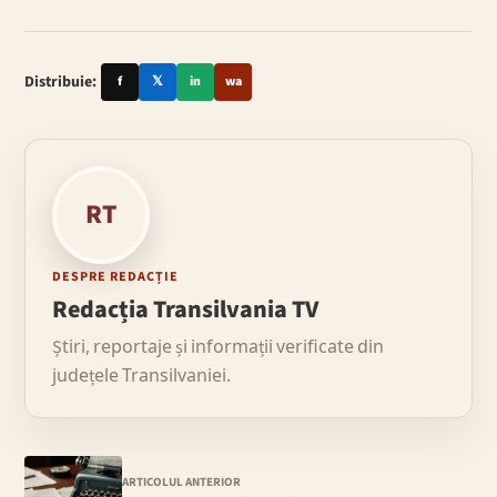
Distribuie:
f
𝕏
in
wa
RT
DESPRE REDACȚIE
Redacția Transilvania TV
Știri, reportaje și informații verificate din
județele Transilvaniei.
ARTICOLUL ANTERIOR