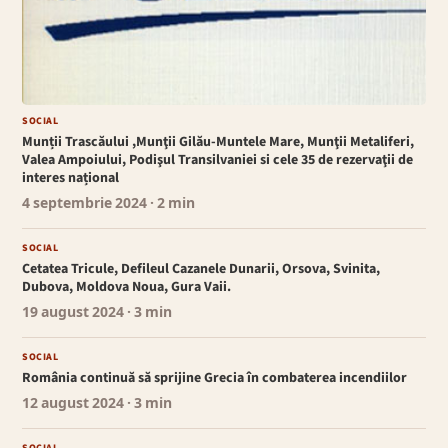
SOCIAL
Munții Trascăului ,Munţii Gilău-Muntele Mare, Munţii Metaliferi,
Valea Ampoiului, Podişul Transilvaniei si cele 35 de rezervaţii de
interes național
4 septembrie 2024
· 2 min
SOCIAL
Cetatea Tricule, Defileul Cazanele Dunarii, Orsova, Svinita,
Dubova, Moldova Noua, Gura Vaii.
19 august 2024
· 3 min
SOCIAL
România continuă să sprijine Grecia în combaterea incendiilor
12 august 2024
· 3 min