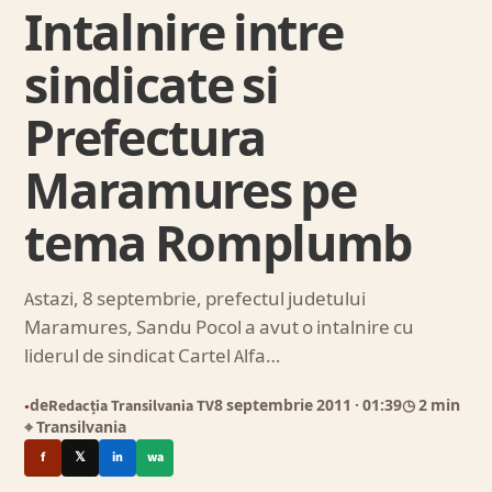
Intalnire intre
sindicate si
Prefectura
Maramures pe
tema Romplumb
Astazi, 8 septembrie, prefectul judetului
Maramures, Sandu Pocol a avut o intalnire cu
liderul de sindicat Cartel Alfa…
de
Redacția Transilvania TV
8 septembrie 2011
· 01:39
◷ 2 min
●
⌖ Transilvania
f
𝕏
in
wa