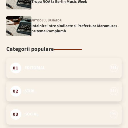
Trupa ROA la Berlin Music Week
ARTICOLUL URMĂTOR
Intalnire intre sindicate si Prefectura Maramures
pe tema Romplumb
Categorii populare
01
EDITORIAL
168
02
ȘTIRI
161
03
SOCIAL
96