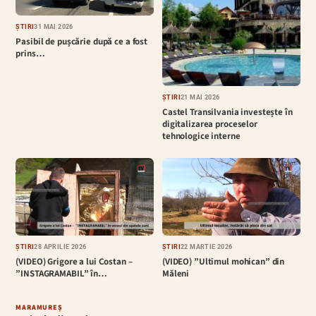
ȘTIRI
31 MAI 2026
Pasibil de pușcărie după ce a fost
prins…
ȘTIRI
21 MAI 2026
Castel Transilvania investește în
digitalizarea proceselor
tehnologice interne
ȘTIRI
28 APRILIE 2026
ȘTIRI
22 MARTIE 2026
(VIDEO) Grigore a lui Costan –
(VIDEO) ”Ultimul mohican” din
”INSTAGRAMABIL” în…
Măleni
MARAMUREȘ