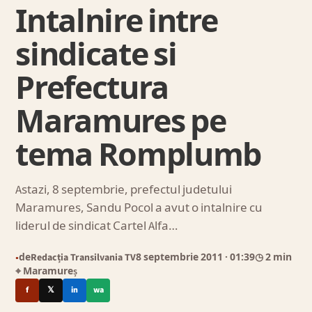
Intalnire intre
sindicate si
Prefectura
Maramures pe
tema Romplumb
Astazi, 8 septembrie, prefectul judetului
Maramures, Sandu Pocol a avut o intalnire cu
liderul de sindicat Cartel Alfa…
de
Redacția Transilvania TV
8 septembrie 2011
· 01:39
◷ 2 min
●
⌖ Maramureș
f
𝕏
in
wa