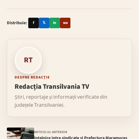
Distribuie:
f
𝕏
in
wa
RT
DESPRE REDACȚIE
Redacția Transilvania TV
Știri, reportaje și informații verificate din
județele Transilvaniei.
ARTICOLUL ANTERIOR
Intalnire intre sindicate si Prefectura Maramures