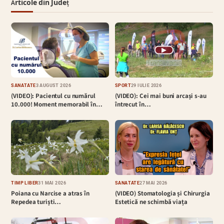
Articole din Județ
▶
SĂNĂTATE
3 AUGUST 2026
SPORT
29 IULIE 2026
(VIDEO): Pacientul cu numărul
(VIDEO): Cei mai buni arcași s-au
10.000! Moment memorabil în…
întrecut în…
TIMP LIBER
31 MAI 2026
SĂNĂTATE
27 MAI 2026
Poiana cu Narcise a atras în
(VIDEO) Stomatologia și Chirurgia
Repedea turiști…
Estetică ne schimbă viața