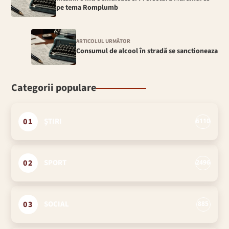
pe tema Romplumb
ARTICOLUL URMĂTOR
Consumul de alcool în stradă se sanctioneaza
Categorii populare
01
ȘTIRI
6110
02
SPORT
2496
03
SOCIAL
885