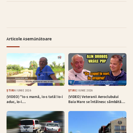
Articole Asemănătoare
ȘTIRI
6 IUNIE 2026
ȘTIRI
2 IUNIE 2026
(VIDEO) ”Io-s mamă, io-s tată! Io-i
(VIDEO) Veteranii Aeroclubului
aduc, io-i…
Baia Mare se întâlnesc sâmbătă…