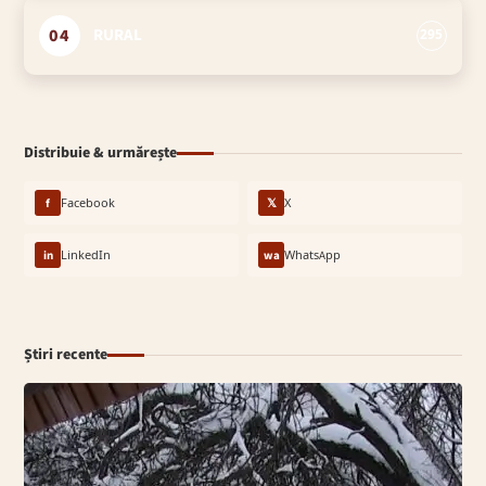
04
RURAL
295
Distribuie & urmărește
f
Facebook
𝕏
X
in
LinkedIn
wa
WhatsApp
Știri recente