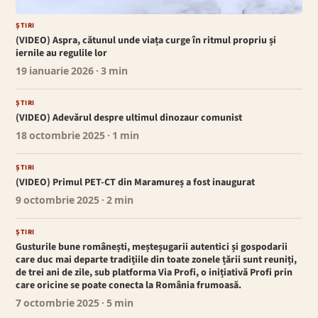
ȘTIRI
(VIDEO) Aspra, cătunul unde viața curge în ritmul propriu și
iernile au regulile lor
19 ianuarie 2026
· 3 min
ȘTIRI
(VIDEO) Adevărul despre ultimul dinozaur comunist
18 octombrie 2025
· 1 min
ȘTIRI
(VIDEO) Primul PET-CT din Maramureș a fost inaugurat
9 octombrie 2025
· 2 min
ȘTIRI
Gusturile bune românești, meșteșugarii autentici și gospodarii
care duc mai departe tradițiile din toate zonele țării sunt reuniți,
de trei ani de zile, sub platforma Via Profi, o inițiativă Profi prin
care oricine se poate conecta la România frumoasă.
7 octombrie 2025
· 5 min