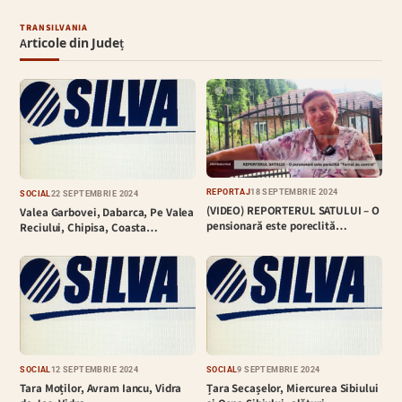
TRANSILVANIA
Articole din Județ
REPORTAJ
18 SEPTEMBRIE 2024
SOCIAL
22 SEPTEMBRIE 2024
(VIDEO) REPORTERUL SATULUI – O
Valea Garbovei, Dabarca, Pe Valea
pensionară este poreclită…
Reciului, Chipisa, Coasta…
SOCIAL
12 SEPTEMBRIE 2024
SOCIAL
9 SEPTEMBRIE 2024
Tara Moților, Avram Iancu, Vidra
Țara Secașelor, Miercurea Sibiului