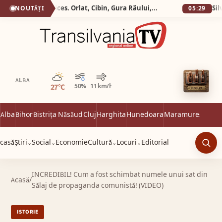
Silva Logistic Services. Orlat, Cibin, Gura Râului, Paltinis, Arena Platos, Iezeru Mare, drumul spre inima Mǎrginimii.
NOUTĂȚI
05:29
Parțial noros
ALBA
27°C
50%
11 km/h
Alba
Bihor
Bistrița Năsăud
Cluj
Harghita
Hunedoara
Maramureș
Satu 
casă
Știri
Social
Economie
Cultură
Locuri
Editorial
⌄
⌄
⌄
⌄
Caut
INCREDIBIL! Cum a fost schimbat numele unui sat din
Acasă
/
Sălaj de propaganda comunistă! (VIDEO)
ISTORIE