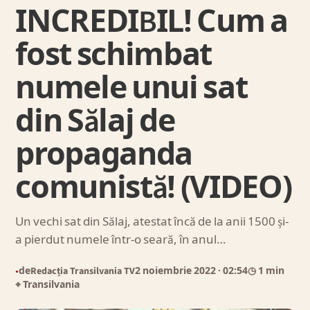
INCREDIBIL! Cum a
fost schimbat
numele unui sat
din Sălaj de
propaganda
comunistă! (VIDEO)
Un vechi sat din Sălaj, atestat încă de la anii 1500 și-
a pierdut numele într-o seară, în anul…
de
Redacția Transilvania TV
2 noiembrie 2022
· 02:54
◷ 1 min
●
⌖ Transilvania