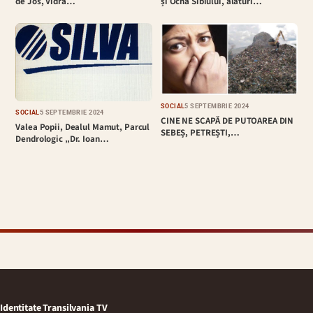
de Jos, Vidra…
și Ocna Sibiului, alături…
SOCIAL
5 SEPTEMBRIE 2024
SOCIAL
5 SEPTEMBRIE 2024
CINE NE SCAPĂ DE PUTOAREA DIN
Valea Popii, Dealul Mamut, Parcul
SEBEȘ, PETREȘTI,…
Dendrologic „Dr. Ioan…
Identitate Transilvania TV