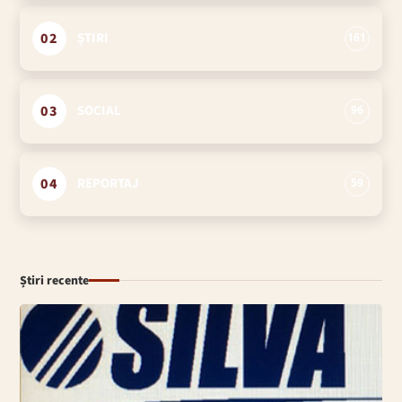
02
ȘTIRI
161
03
SOCIAL
96
04
REPORTAJ
59
Știri recente