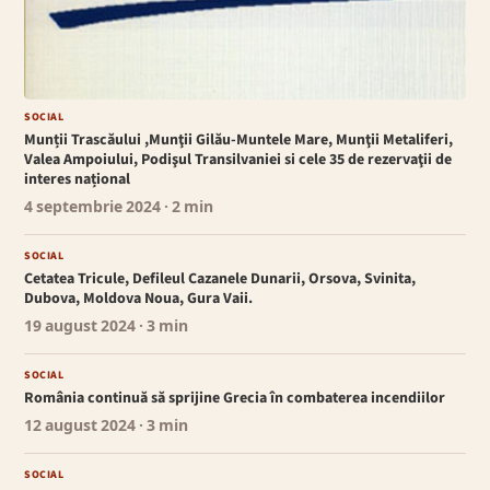
SOCIAL
Munții Trascăului ,Munţii Gilău-Muntele Mare, Munţii Metaliferi,
Valea Ampoiului, Podişul Transilvaniei si cele 35 de rezervaţii de
interes național
4 septembrie 2024
· 2 min
SOCIAL
Cetatea Tricule, Defileul Cazanele Dunarii, Orsova, Svinita,
Dubova, Moldova Noua, Gura Vaii.
19 august 2024
· 3 min
SOCIAL
România continuă să sprijine Grecia în combaterea incendiilor
12 august 2024
· 3 min
SOCIAL