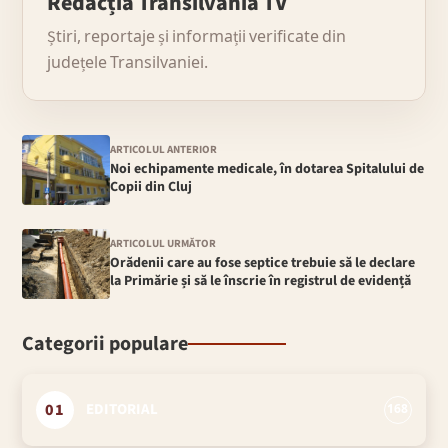
Redacția Transilvania TV
Știri, reportaje și informații verificate din
județele Transilvaniei.
ARTICOLUL ANTERIOR
Noi echipamente medicale, în dotarea Spitalului de
Copii din Cluj
ARTICOLUL URMĂTOR
Orădenii care au fose septice trebuie să le declare
la Primărie și să le înscrie în registrul de evidență
Categorii populare
01
EDITORIAL
168