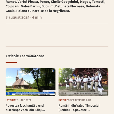
Ramet, Varful Pleasa, Ponor, Cheile Geogelului, Mogos, Tomesti,
Cojocani, Valea Barnii, Bucium, Detunata Flocoasa, Detunata
Goala, Poiana cu narcise de la Negrileasa.
8 august 2024
· 4 min
Articole Asemănătoare
ISTORIE
26 IUNIE 2024
ISTORIE
5 SEPTEMBRIE 2022
Povestea fascinantă a unei
Românii din Valea Timocului
bisericuțe vechi din Sălaj…
(Serbia) – o poveste…