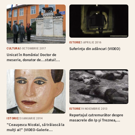
ISTORIE
5 APRILIE 2016
Suferinţa din adâncuri (VIDEO)
CULTURĂ
5 OCTOMBRIE 2017
Unicat în România! Doctor de
meserie, donator de…statui!…
ISTORIE
19 NOIEMBRIE 2013
Reportajul cutremurător despre
ISTORIE
23 IANUARIE 2014
masacrele din Ip şi Treznea,…
”Ceauşescu Nicolai, să trăiască la
mulţi ai!” (VIDEO-Galerie…