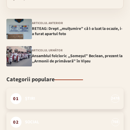
ARTICOLUL ANTERIOR
RETEAG: Drept ,,mulțumire” că l-a luat la ocazie, i-
a furat apartul foto
ARTICOLUL URMĂTOR
Ansamblul folcloric ,,Someșul” Beclean, prezent la
,,Armonii de primăvară” în Vișeu
Categorii populare
01
ȘTIRI
2478
02
SOCIAL
768