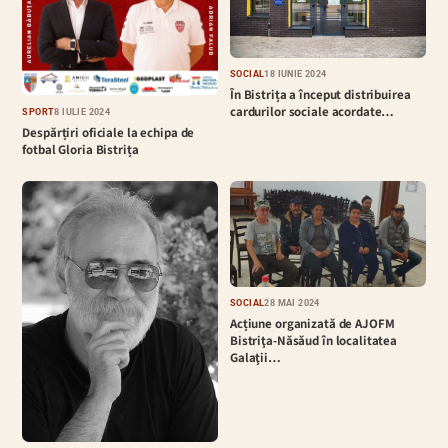
SOCIAL
18 IUNIE 2024
În Bistrița a început distribuirea
cardurilor sociale acordate…
SPORT
8 IULIE 2024
Despărțiri oficiale la echipa de
fotbal Gloria Bistrița
SOCIAL
28 MAI 2024
Acțiune organizată de AJOFM
Bistriţa-Năsăud în localitatea
Galaţii…