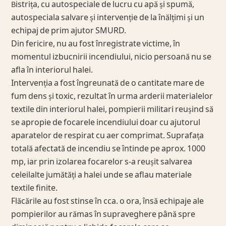
Bistrița, cu autospeciale de lucru cu apă și spumă,
autospeciala salvare și intervenție de la înălțimi și un
echipaj de prim ajutor SMURD.
Din fericire, nu au fost înregistrate victime, în
momentul izbucnirii incendiului, nicio persoană nu se
afla în interiorul halei.
Intervenția a fost îngreunată de o cantitate mare de
fum dens și toxic, rezultat în urma arderii materialelor
textile din interiorul halei, pompierii militari reușind să
se apropie de focarele incendiului doar cu ajutorul
aparatelor de respirat cu aer comprimat. Suprafața
totală afectată de incendiu se întinde pe aprox. 1000
mp, iar prin izolarea focarelor s-a reușit salvarea
celeilalte jumătăți a halei unde se aflau materiale
textile finite.
Flăcările au fost stinse în cca. o ora, însă echipaje ale
pompierilor au rămas în supraveghere până spre