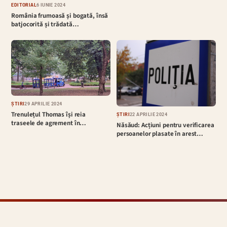
EDITORIAL
6 IUNIE 2024
România frumoasă și bogată, însă
batjocorită și trădată…
ȘTIRI
29 APRILIE 2024
Trenulețul Thomas își reia
ȘTIRI
22 APRILIE 2024
traseele de agrement în…
Năsăud: Acțiuni pentru verificarea
persoanelor plasate în arest…