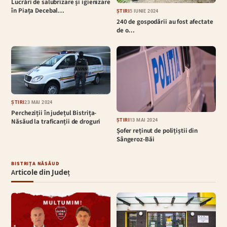
Lucrări de salubrizare și igienizare
în Piața Decebal…
ȘTIRI
5 IUNIE 2024
240 de gospodării au fost afectate
de o…
ȘTIRI
23 MAI 2024
Percheziții în județul Bistrița-
Năsăud la traficanții de droguri
ȘTIRI
13 MAI 2024
Șofer reținut de polițiștii din
Sângeroz-Băi
BISTRIȚA NĂSĂUD
Articole din Județ