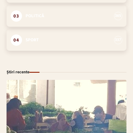
03
POLITICĂ
365
04
SPORT
337
Știri recente