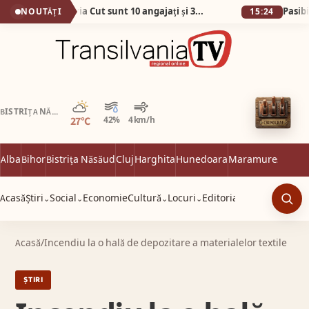
No, așa da! La Primăria Cut sunt 10 angajați și 38 de abonamente la telefon!
NOUTĂȚI
15:24
Parțial noros
BISTRIȚA NĂSĂUD
27°C
42%
4 km/h
Alba
Bihor
Bistrița Năsăud
Cluj
Harghita
Hunedoara
Maramureș
Satu 
Acasă
Știri
Social
Economie
Cultură
Locuri
Editorial
⌄
⌄
⌄
⌄
Caut
Acasă
/
Incendiu la o hală de depozitare a materialelor textile
ȘTIRI