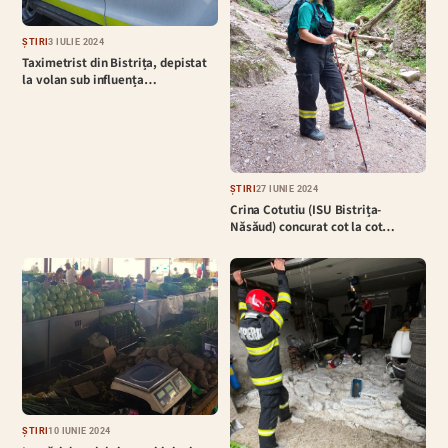
ȘTIRI
3 IULIE 2024
Taximetrist din Bistrița, depistat
la volan sub influența…
ȘTIRI
27 IUNIE 2024
Crina Cotutiu (ISU Bistrița-
Năsăud) concurat cot la cot…
ȘTIRI
10 IUNIE 2024