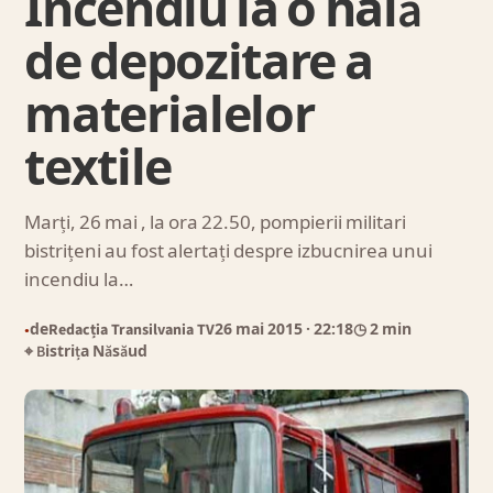
Incendiu la o hală
de depozitare a
materialelor
textile
Marți, 26 mai , la ora 22.50, pompierii militari
bistrițeni au fost alertați despre izbucnirea unui
incendiu la…
de
Redacția Transilvania TV
26 mai 2015
· 22:18
◷ 2 min
●
⌖ Bistrița Năsăud