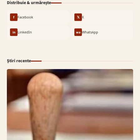
Distribuie & urmărește
f
Facebook
𝕏
X
in
LinkedIn
wa
WhatsApp
Știri recente