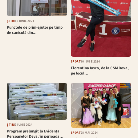
ȘTIRI
18 IUNIE 2024
Punctele de prim-ajutor pe timp
de caniculă din…
SPORT
10 IUNIE 2024
Florentina Iușco, de la CSM Deva,
pe locul…
ȘTIRI
5 IUNIE 2024
Program prelungit la Evidența
SPORT
28 MAI 2024
Persoanelor Deva, în perioada…