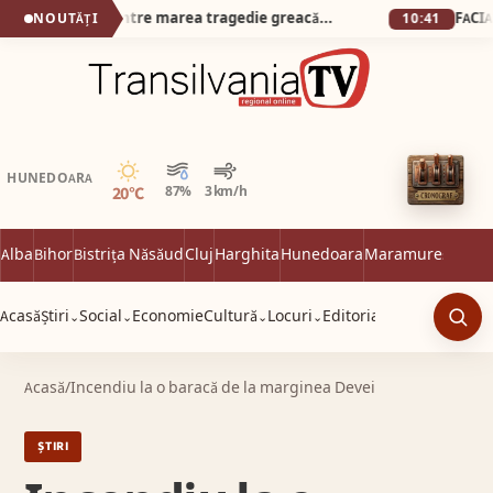
O întâlnire inedită între marea tragedie greacă și muzica populară maramureșeană, interpretată live de Grupul IZA
NOUTĂȚI
10:41
Senin
HUNEDOARA
20°C
87%
3 km/h
Alba
Bihor
Bistrița Năsăud
Cluj
Harghita
Hunedoara
Maramureș
Satu 
Acasă
Știri
Social
Economie
Cultură
Locuri
Editorial
⌄
⌄
⌄
⌄
Caut
Acasă
/
Incendiu la o baracă de la marginea Devei
ȘTIRI