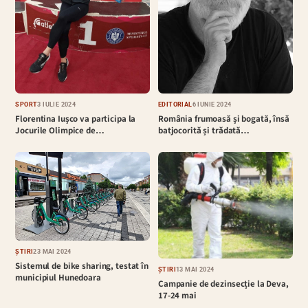
EDITORIAL
6 IUNIE 2024
SPORT
3 IULIE 2024
România frumoasă și bogată, însă
Florentina Iușco va participa la
batjocorită și trădată…
Jocurile Olimpice de…
ȘTIRI
23 MAI 2024
Sistemul de bike sharing, testat în
ȘTIRI
13 MAI 2024
municipiul Hunedoara
Campanie de dezinsecție la Deva,
17-24 mai