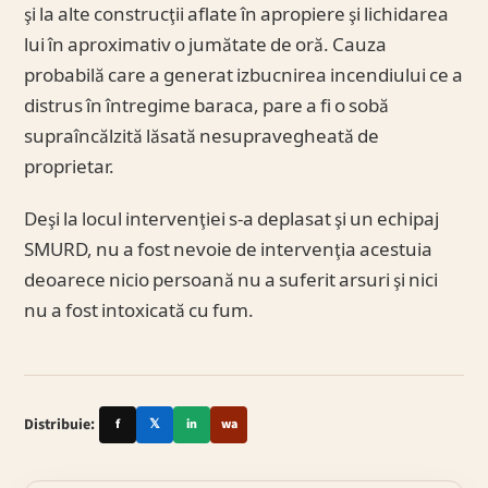
şi la alte construcţii aflate în apropiere şi lichidarea
lui în aproximativ o jumătate de oră. Cauza
probabilă care a generat izbucnirea incendiului ce a
distrus în întregime baraca, pare a fi o sobă
supraîncălzită lăsată nesupravegheată de
proprietar.
Deşi la locul intervenţiei s-a deplasat şi un echipaj
SMURD, nu a fost nevoie de intervenţia acestuia
deoarece nicio persoană nu a suferit arsuri şi nici
nu a fost intoxicată cu fum.
Distribuie:
f
𝕏
in
wa