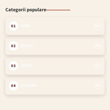
Categorii populare
01
ȘTIRI
2951
02
SOCIAL
188
03
SPORT
185
04
CULTURĂ
160