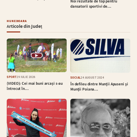
Noi rezultate de top pentru
dansatorii sportivi de…
HUNEDOARA
Articole din Județ
▶
SPORT
29 IULIE 2026
SOCIAL
24 AUGUST 2024
(VIDEO): Cei mai buni arcași s-au
În defileu dintre Munţii Apuseni şi
întrecut în…
Munţii Poiana…