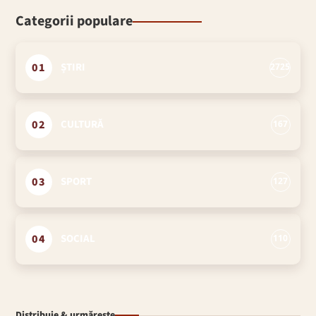
Categorii populare
01
ȘTIRI
2725
02
CULTURĂ
167
03
SPORT
127
04
SOCIAL
110
Distribuie & urmărește