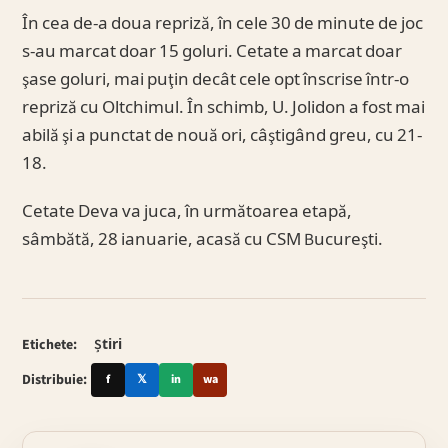
În cea de-a doua repriză, în cele 30 de minute de joc
s-au marcat doar 15 goluri. Cetate a marcat doar
şase goluri, mai puţin decât cele opt înscrise într-o
repriză cu Oltchimul. În schimb, U. Jolidon a fost mai
abilă şi a punctat de nouă ori, câştigând greu, cu 21-
18.
Cetate Deva va juca, în următoarea etapă,
sâmbătă, 28 ianuarie, acasă cu CSM Bucureşti.
Etichete:
Știri
Distribuie:
f
𝕏
in
wa