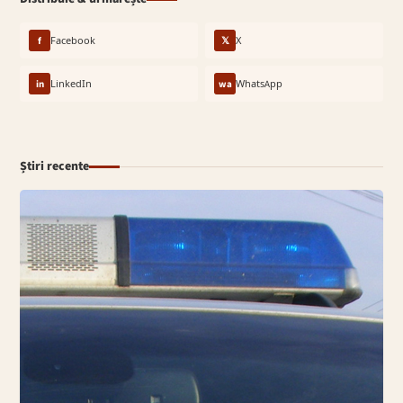
f
Facebook
𝕏
X
in
LinkedIn
wa
WhatsApp
Știri recente