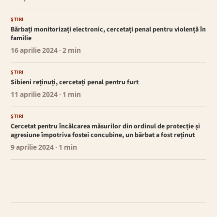
ȘTIRI
Bărbați monitorizați electronic, cercetați penal pentru violență în
familie
16 aprilie 2024
· 2 min
ȘTIRI
Sibieni reținuți, cercetați penal pentru furt
11 aprilie 2024
· 1 min
ȘTIRI
Cercetat pentru încălcarea măsurilor din ordinul de protecție și
agresiune împotriva fostei concubine, un bărbat a fost reținut
9 aprilie 2024
· 1 min