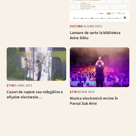
CULTURĂ
10 IUNIE 2024
Lansare de carte la biblioteca
Astra Sibiu
ȘTIRI
5 IUNIE 2024
Cazuri de rupere sau mâzgălire a
ȘTIRI
28 MAI 2024
afișelor electorale…
Muzica electronică revine în
Parcul Sub Arini