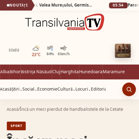
Silva Logistic Services. Valea Mureșului, Germisara, Cascada Clocota, Rotonda de la Geoagiu, locul unde poți îmbina drumeția montană cu răsfățul balnear și curiozitatea istorică.
Paradisul 
NOUTĂȚI
05:54
Parțial noros
SIBIU
23°C
84%
6 km/h
Alba
Bihor
Bistrița Năsăud
Cluj
Harghita
Hunedoara
Maramureș
Satu 
Acasă
Știri
Social
Economie
Cultură
Locuri
Editorial
⌄
⌄
⌄
⌄
Caut
Acasă
/
Încă un meci pierdut de handbalistele de la Cetate
SPORT