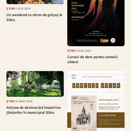
ȘTIRI
8 IULIE 2024
Un weekend cu miros de gulyaș la
Sibiu
ȘTIRI
3 IULIE 2024
Cursuri de dans pentru seniorii
sibieni
ȘTIRI
18 IUNIE 2024
Acțiune de dezinsecție împotriva
țânțarilor în municipiul Sibiu