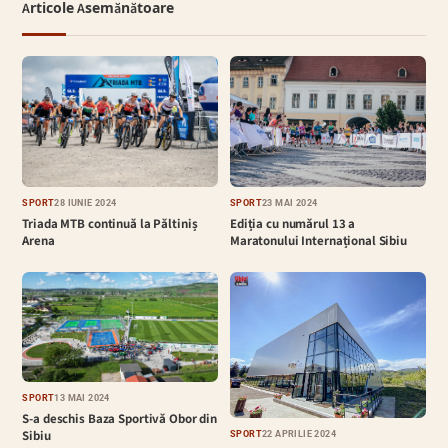
Articole Asemănătoare
SPORT
28 IUNIE 2024
SPORT
23 MAI 2024
Triada MTB continuă la Păltiniș
Ediția cu numărul 13 a
Arena
Maratonului Internațional Sibiu
SPORT
13 MAI 2024
S-a deschis Baza Sportivă Obor din
Sibiu
SPORT
22 APRILIE 2024