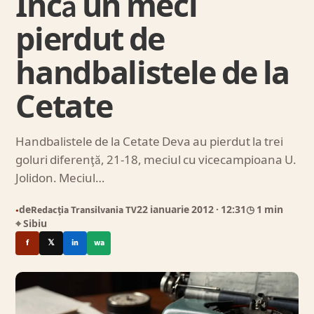
Încă un meci
pierdut de
handbalistele de la
Cetate
Handbalistele de la Cetate Deva au pierdut la trei
goluri diferenţă, 21-18, meciul cu vicecampioana U.
Jolidon. Meciul…
de
Redacția Transilvania TV
22 ianuarie 2012
· 12:31
◷ 1 min
●
⌖ Sibiu
f
𝕏
in
wa