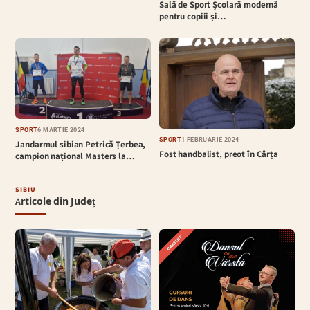
Sală de Sport Școlară modernă
pentru copiii și…
SPORT
6 MARTIE 2024
SPORT
1 FEBRUARIE 2024
Jandarmul sibian Petrică Țerbea,
Fost handbalist, preot în Cârța
campion național Masters la…
SIBIU
Articole din Județ