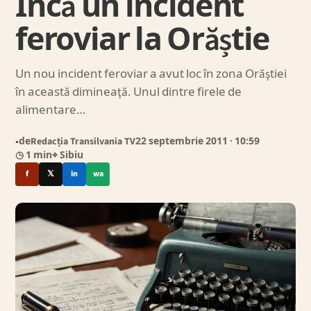
Încă un incident
feroviar la Orăștie
Un nou incident feroviar a avut loc în zona Orăştiei
în această dimineaţă. Unul dintre firele de
alimentare…
de
Redacția Transilvania TV
22 septembrie 2011
· 10:59
●
◷ 1 min
⌖ Sibiu
f
𝕏
in
wa