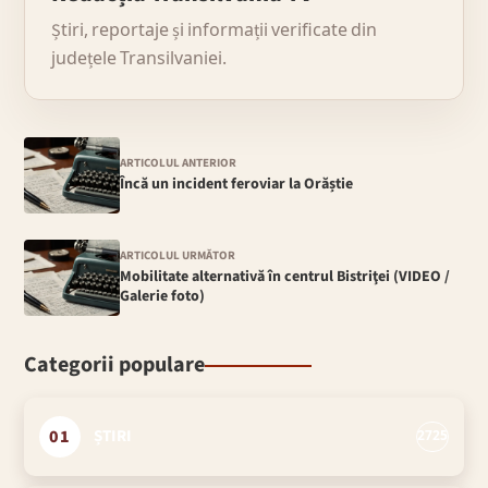
Știri, reportaje și informații verificate din
județele Transilvaniei.
ARTICOLUL ANTERIOR
Încă un incident feroviar la Orăștie
ARTICOLUL URMĂTOR
Mobilitate alternativă în centrul Bistriţei (VIDEO /
Galerie foto)
Categorii populare
01
ȘTIRI
2725