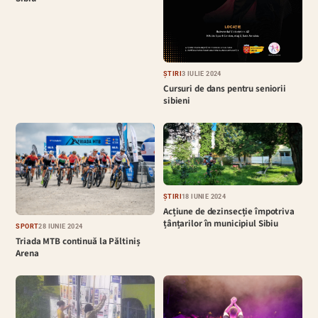
ȘTIRI
3 IULIE 2024
Cursuri de dans pentru seniorii
sibieni
ȘTIRI
18 IUNIE 2024
Acțiune de dezinsecție împotriva
țânțarilor în municipiul Sibiu
SPORT
28 IUNIE 2024
Triada MTB continuă la Păltiniș
Arena