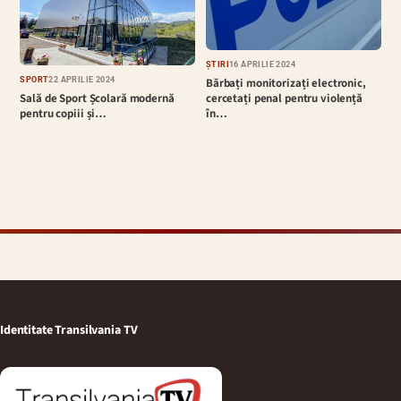
ȘTIRI
16 APRILIE 2024
Bărbați monitorizați electronic,
SPORT
22 APRILIE 2024
cercetați penal pentru violență
Sală de Sport Școlară modernă
în…
pentru copiii și…
Identitate Transilvania TV