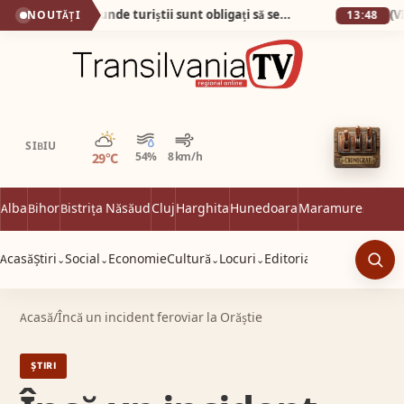
Plaja din Tunisia unde turiștii sunt obligați să se descalțe! Nisipul e atât de fin încât pare cernut prin sită!
NOUTĂȚI
13:48
Parțial noros
SIBIU
29°C
54%
8 km/h
Alba
Bihor
Bistrița Năsăud
Cluj
Harghita
Hunedoara
Maramureș
Satu 
Acasă
Știri
Social
Economie
Cultură
Locuri
Editorial
⌄
⌄
⌄
⌄
Caut
Acasă
/
Încă un incident feroviar la Orăștie
ȘTIRI