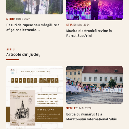
ȘTIRI
5 IUNIE 2024
Cazuri de rupere sau mâzgălire a
ȘTIRI
28 MAI 2024
afișelor electorale…
Muzica electronică revine în
Parcul Sub Arini
SIBIU
Articole din Județ
SPORT
23 MAI 2024
Ediția cu numărul 13 a
Maratonului Internațional Sibiu