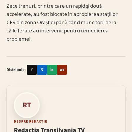
Zece trenuri, printre care un rapid şi două
accelerate, au fost blocate în apropierea staţiilor
CFR din zona Orăştiei până când muncitorii de la
căile ferate au intervenit pentru remedierea
problemei.
Distribuie:
f
𝕏
in
wa
RT
DESPRE REDACȚIE
Redacția Transilvania TV