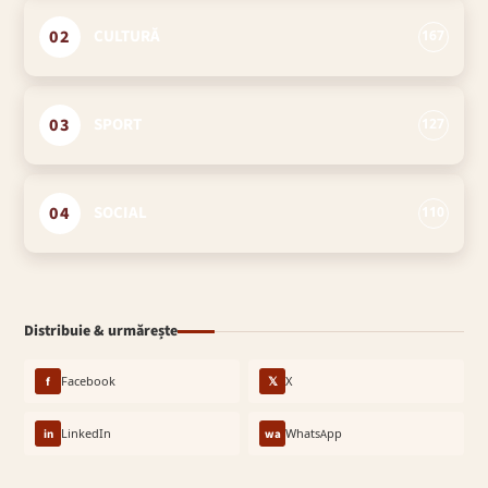
02
CULTURĂ
167
03
SPORT
127
04
SOCIAL
110
Distribuie & urmărește
f
Facebook
𝕏
X
in
LinkedIn
wa
WhatsApp