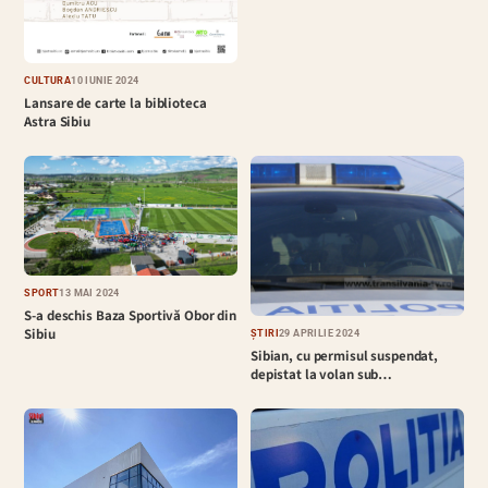
CULTURĂ
10 IUNIE 2024
Lansare de carte la biblioteca
Astra Sibiu
SPORT
13 MAI 2024
S-a deschis Baza Sportivă Obor din
Sibiu
ȘTIRI
29 APRILIE 2024
Sibian, cu permisul suspendat,
depistat la volan sub…