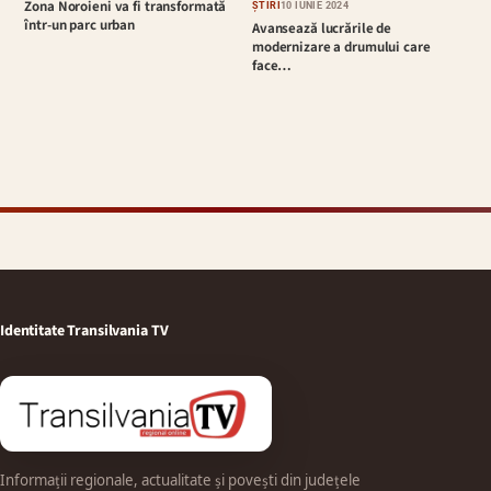
Zona Noroieni va fi transformată
ȘTIRI
10 IUNIE 2024
într-un parc urban
Avansează lucrările de
modernizare a drumului care
face…
Identitate Transilvania TV
Informații regionale, actualitate și povești din județele