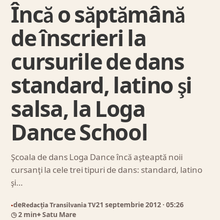
Încă o săptămână
de înscrieri la
cursurile de dans
standard, latino şi
salsa, la Loga
Dance School
Şcoala de dans Loga Dance încă aşteaptă noii
cursanţi la cele trei tipuri de dans: standard, latino
şi…
de
Redacția Transilvania TV
21 septembrie 2012
· 05:26
●
◷ 2 min
⌖ Satu Mare