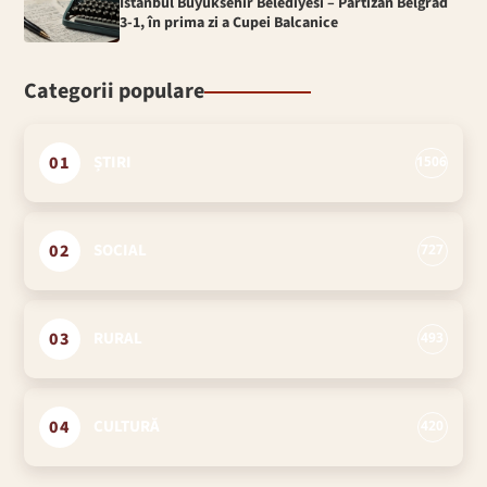
Istanbul Buyuksehir Belediyesi – Partizan Belgrad
3-1, în prima zi a Cupei Balcanice
Categorii populare
01
ȘTIRI
1506
02
SOCIAL
727
03
RURAL
493
04
CULTURĂ
420