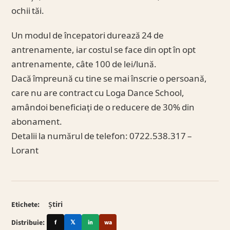
ochii tăi.
Un modul de începatori durează 24 de
antrenamente, iar costul se face din opt în opt
antrenamente, câte 100 de lei/lună.
Dacă împreună cu tine se mai înscrie o persoană,
care nu are contract cu Loga Dance School,
amândoi beneficiaţi de o reducere de 30% din
abonament.
Detalii la numărul de telefon: 0722.538.317 –
Lorant
Etichete:
Știri
Distribuie:
f
𝕏
in
wa