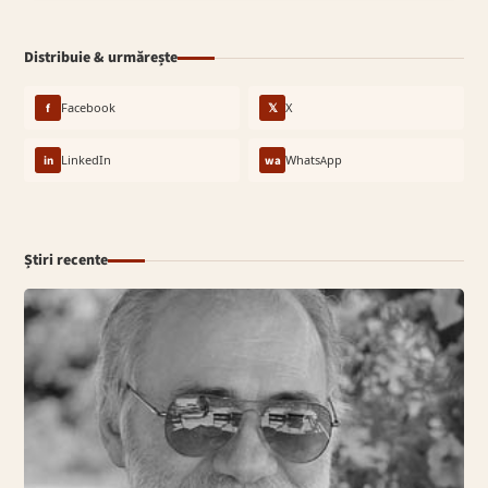
Distribuie & urmărește
f
Facebook
𝕏
X
in
LinkedIn
wa
WhatsApp
Știri recente