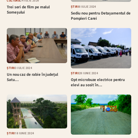
CULTURĂ
24 IULIE 2026
Trei seri de film pe malul
ȘTIRI
8 IULIE 2024
Someșului
Sediu nou pentru Detașamentul de
Pompieri Carei
ȘTIRI
3 IULIE 2024
ȘTIRI
28 IUNIE 2024
Un nou caz de rabie în județul
Opt microbuze electrice pentru
Satu…
elevi au sosit în…
ȘTIRI
18 IUNIE 2024