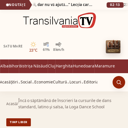
„Pot să vă iau banii, dar nu vă ajută…” Lecția care mi-a frânt inima într-un cabinet optic din Alba Iulia!
NOUTĂȚI
02:13
Senin
SATU MARE
23°C
61%
8 km/h
Alba
Bihor
Bistrița Năsăud
Cluj
Harghita
Hunedoara
Maramureș
Satu 
Acasă
Știri
Social
Economie
Cultură
Locuri
Editorial
⌄
⌄
⌄
⌄
Caut
Încă o săptămână de înscrieri la cursurile de dans
Acasă
/
standard, latino şi salsa, la Loga Dance School
TIMP LIBER