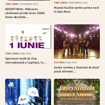
TIMP LIBER
14 NOIEMBRIE 2018
TIMP LIBER
7 DECEMBRIE 2019
Muzeul Iluziilor pentru prima oară
ADVERTORIAL: Mâncarea
în Satu Mare
sănătoasă prinde teren. DABO
Doner deschide…
TIMP LIBER
30 MAI 2018
Spectacol inedit de Ziua
Internațională a Copilului, în…
CULTURĂ
23 MAI 2018
Secția româna a Teatrului de Nord
joacă ultimele…