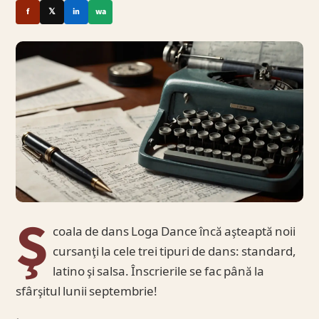
f
𝕏
in
wa
Ş
coala de dans Loga Dance încă aşteaptă noii
cursanţi la cele trei tipuri de dans: standard,
latino şi salsa. Înscrierile se fac până la
sfârşitul lunii septembrie!