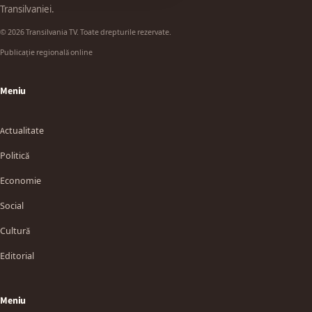
Transilvaniei.
© 2026 Transilvania TV. Toate drepturile rezervate.
Publicație regională online
Meniu
Actualitate
Politică
Economie
Social
Cultură
Editorial
Meniu