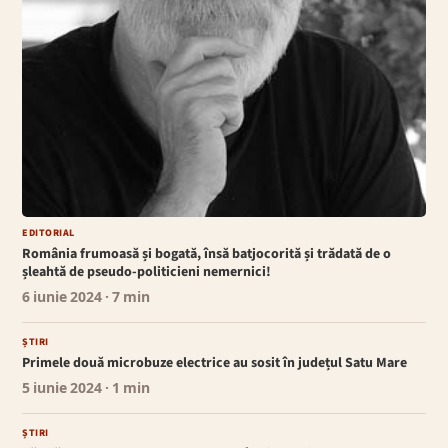
EDITORIAL
România frumoasă și bogată, însă batjocorită și trădată de o
șleahtă de pseudo-politicieni nemernici!
6 iunie 2024
· 7 min
ȘTIRI
Primele două microbuze electrice au sosit în județul Satu Mare
5 iunie 2024
· 1 min
ȘTIRI