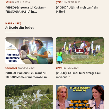
ȘTIRI
28 APRILIE 2026
ȘTIRI
22 MARTIE 2026
(VIDEO) Grigore a lui Costan –
(VIDEO) ”Ultimul mohican” din
”INSTAGRAMABIL” în…
Măleni
MARAMUREȘ
Articole din Județ
▶
SĂNĂTATE
3 AUGUST 2026
SPORT
29 IULIE 2026
(VIDEO): Pacientul cu numărul
(VIDEO): Cei mai buni arcași s-au
10.000! Moment memorabil în…
întrecut în…