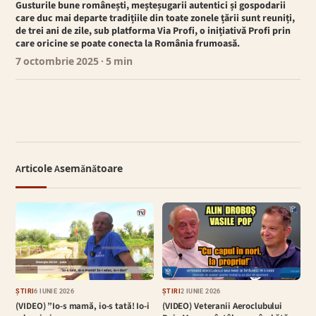
Gusturile bune românești, meșteșugarii autentici și gospodarii
care duc mai departe tradițiile din toate zonele țării sunt reuniți,
de trei ani de zile, sub platforma Via Profi, o inițiativă Profi prin
care oricine se poate conecta la România frumoasă.
7 octombrie 2025
· 5 min
Articole Asemănătoare
ȘTIRI
6 IUNIE 2026
ȘTIRI
2 IUNIE 2026
(VIDEO) ”Io-s mamă, io-s tată! Io-i
(VIDEO) Veteranii Aeroclubului