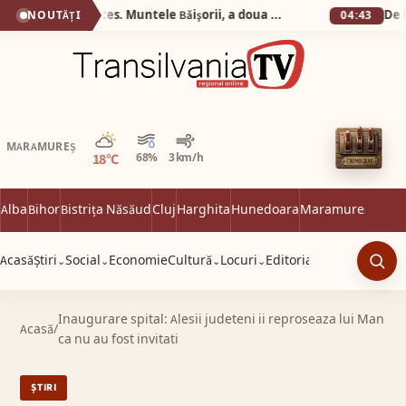
Silva Logistic Services. Muntele Bǎişorii, a doua cea mai oznificatǎ zonǎ din Europa, un colț de rai unde sălbăticia Apusenilor întâlnește liniștea profundă a brazilor falnici.
NOUTĂȚI
04:43
Parțial noros
MARAMUREȘ
18°C
68%
3 km/h
Alba
Bihor
Bistrița Năsăud
Cluj
Harghita
Hunedoara
Maramureș
Satu 
Acasă
Știri
Social
Economie
Cultură
Locuri
Editorial
⌄
⌄
⌄
⌄
Caut
Inaugurare spital: Alesii judeteni ii reproseaza lui Man
Acasă
/
ca nu au fost invitati
ȘTIRI