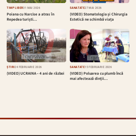
TIMP LIBER
31 MAI 2026
SĂNĂTATE
27 MAI 2026
Poiana cu Narcise a atras în
(VIDEO) Stomatologia și Chirurgia
Repedea turiști…
Estetică ne schimbă viața
ȘTIRI
24 FEBRUARIE 2026
SĂNĂTATE
15 FEBRUARIE 2026
(VIDEO) UCRAINA – 4 ani de război
(VIDEO) Poluarea cu plumb încă
mai afectează dinții…