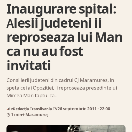
Inaugurare spital:
Alesii judeteni ii
reproseaza lui Man
ca nu au fost
invitati
Consilierii judeteni din cadrul CJ Maramures, in
speta cei ai Opozitiei, ii reproseaza presedintelui
Mircea Man faptul ca…
de
Redacția Transilvania TV
26 septembrie 2011
· 22:00
●
◷ 1 min
⌖ Maramureș