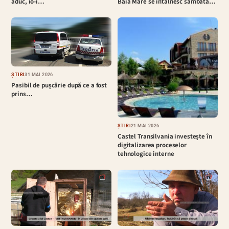
aduc, io-i…
Baia Mare se întâlnesc sâmbătă…
ȘTIRI
31 MAI 2026
Pasibil de pușcărie după ce a fost
prins…
ȘTIRI
21 MAI 2026
Castel Transilvania investește în
digitalizarea proceselor
tehnologice interne