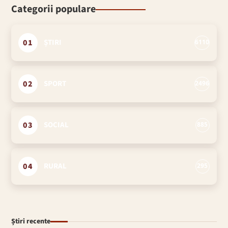
Categorii populare
01
ȘTIRI
6110
02
SPORT
2496
03
SOCIAL
885
04
RURAL
295
Știri recente