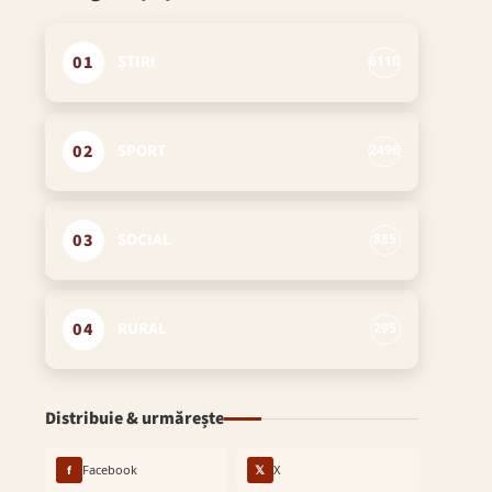
01
ȘTIRI
6110
02
SPORT
2496
03
SOCIAL
885
04
RURAL
295
Distribuie & urmărește
f
Facebook
𝕏
X