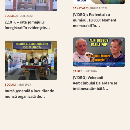
SĂNĂTATE
3 AUGUST 2026
(VIDEO): Pacientul cu
SOCIAL
26 IULIE 2023
numărul 10.000! Moment
2,10 % – rata şomajului
memorabil în…
înregistrat în evidenţele…
ȘTIRI
2 IUNIE 2026
(VIDEO) Veteranii
Aeroclubului Baia Mare se
SOCIAL
11 MAI 2023
întâlnesc sâmbătă…
Bursă generală a locurilor de
muncă organizată de…