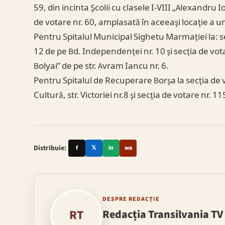
59, din incinta Şcolii cu clasele I-VIII „Alexandru
de votare nr. 60, amplasată în aceeaşi locaţie a 
Pentru Spitalul Municipal Sighetu Marmaţiei la: se
12 de pe Bd. Independenţei nr. 10 şi secţia de votar
Bolyai” de pe str. Avram Iancu nr. 6.
Pentru Spitalul de Recuperare Borşa la secţia de 
Cultură, str. Victoriei nr.8 şi secţia de votare nr. 1
Distribuie:
f
𝕏
in
wa
DESPRE REDACȚIE
RT
Redacția Transilvania TV