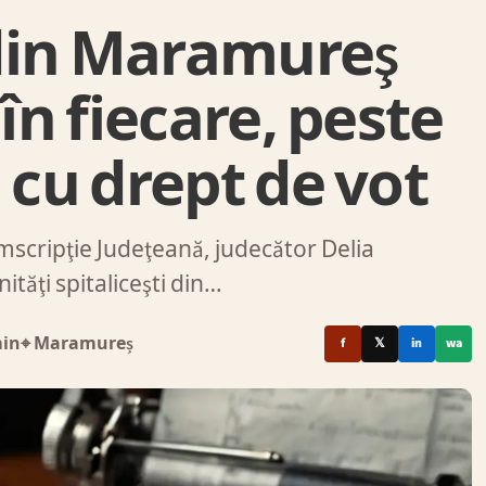
e din Maramureş
 în fiecare, peste
 cu drept de vot
umscripţie Judeţeană, judecător Delia
ităţi spitaliceşti din…
min
⌖ Maramureș
f
𝕏
in
wa