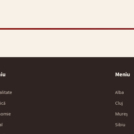
iu
Meniu
alitate
Alba
ică
Cluj
nomie
Mureș
al
Sibiu