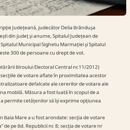
cripţie Judeţeană, judecător Delia Brânduşa
iceşti din judeţ şi anume, Spitalul Judeţean de
Spitalul Municipal Sighetu Marmaţiei şi Spitalul
peste 300 de persoane cu drept de vot.
ărârii Biroului Electoral Central nr.11/2012)
, secţiile de votare aflate în proximitatea acestor
ntralizatoare defalcate ale cererilor de votare ale
urna mobilă. Măsura a fost luată în scopul de a
i a permite cetăţenilor să îşi exprime opţiunea
in Baia Mare a u fost arondate: secţia de votare
 de pe Bd. Republicii nr. 8; secţia de votare nr