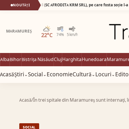
Ginecologul Mostafa Ismail (SC AFRODITA KRM SRL), pe care fosta soție l-a surprins dezbrăcat de la brâu în jos în timp ce consulta o pacientă complet dezbrăcată, a pierdut procesul cu presa!
NOUTĂȚI
Parțial noros
MARAMUREȘ
22°C
74%
5 km/h
Alba
Bihor
Bistrița Năsăud
Cluj
Harghita
Hunedoara
Maramur
Acasă
Știri
Social
Economie
Cultură
Locuri
Edito
⌄
⌄
⌄
⌄
Acasă
/
În trei spitale din Maramureş sunt internaţi, 
SOCIAL