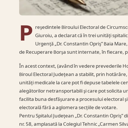
P
reşedintele Biroului Electoral de Circums
Giuroiu, a declarat că în trei unităţi spital
Urgenţă „Dr. Constantin Opriş” Baia Mare, 
de Recuperare Borşa sunt internate, în fiecare, 
În acest context, (având în vedere prevederile Hot
Biroul Electoral Judeţean a stabilit, prin hotărâre
unităţi medicale la care pot fi depuse tabelele ce
alegătorilor netransportabili şi care pot solicita 
facilita buna desfăşurare a procesului electoral ş
electorală fără a aglomera secţiile de votare.
Pentru Spitalul Judeţean „Dr. Constantin Opriş” d
nr. 58, amplasată la Colegiul Tehnic „Carmen Silva”