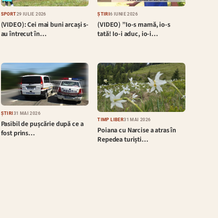
SPORT
29 IULIE 2026
ȘTIRI
6 IUNIE 2026
(VIDEO): Cei mai buni arcași s-
(VIDEO) ”Io-s mamă, io-s
au întrecut în…
tată! Io-i aduc, io-i…
ȘTIRI
31 MAI 2026
TIMP LIBER
31 MAI 2026
Pasibil de pușcărie după ce a
Poiana cu Narcise a atras în
fost prins…
Repedea turiști…