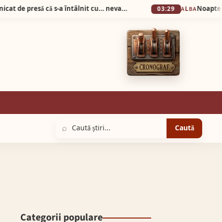
Știrea zilei! Prefectul de Alba a dat comunicat de presǎ cǎ s-a întâlnit cu… nevastă-sa la…Prefecturǎ!
03:29
ALBA
⌕
Caută
Categorii populare