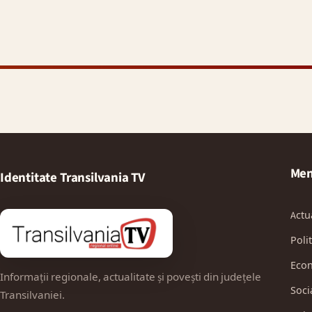
Men
Identitate Transilvania TV
Actu
Polit
Eco
Informații regionale, actualitate și povești din județele
Soci
Transilvaniei.