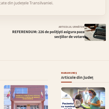
icate din județele Transilvaniei.
ARTICOLUL URMĂTOR
a
REFERENDUM: 226 de poliţişti asigura paza
secţiilor de votare
MARAMUREȘ
Articole din Județ