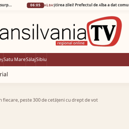
06:05
ALBA
eș
Satu Mare
Sălaj
Sibiu
rial
în fiecare, peste 300 de cetăţeni cu drept de vot