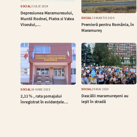
SOCIAL
2 IULIE 2024
Depresiunea Maramuresului,
Muntii Rodnei, Piatra si Valea
SOCIAL
12 MARTIE 2024
Premieră pentru România, în
Viseului,…
Maramureș
SOCIAL
29 MAI 2023
SOCIAL
26 IUNIE 2023
Dascălii maramureșeni au
2,11 % , rata şomajului
ieșit în stradă
înregistrat în evidenţele…