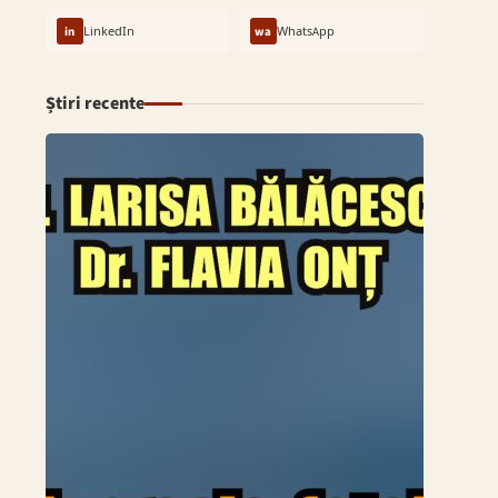
in
LinkedIn
wa
WhatsApp
Știri recente