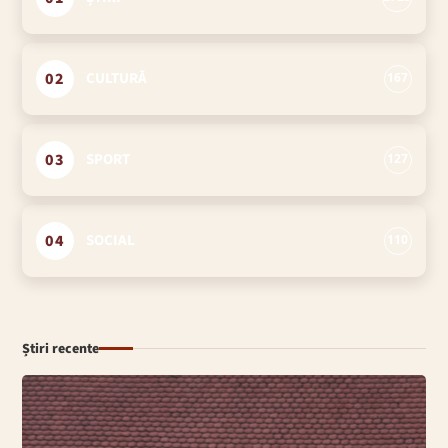
02
CULTURĂ
167
03
SPORT
127
04
SOCIAL
110
Știri recente