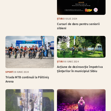
ȘTIRI
3 IULIE 2024
Cursuri de dans pentru seniorii
sibieni
ȘTIRI
18 IUNIE 2024
Acțiune de dezinsecție împotriva
țânțarilor în municipiul Sibiu
SPORT
28 IUNIE 2024
Triada MTB continuă la Păltiniș
Arena