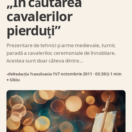
„În căutarea
cavalerilor
pierduți”
Prezentare de tehnici şi arme medievale, turnir,
paradă a cavalerilor, ceremoniale de înnobilare.
Acestea sunt doar câteva dintre…
de
Redacția Transilvania TV
7 octombrie 2011
· 03:39
◷ 1 min
●
⌖ Sibiu