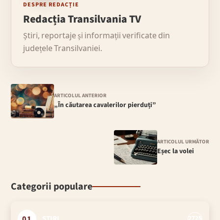
DESPRE REDACȚIE
Redacția Transilvania TV
Știri, reportaje și informații verificate din
județele Transilvaniei.
ARTICOLUL ANTERIOR
„În căutarea cavalerilor pierduți”
ARTICOLUL URMĂTOR
Eșec la volei
Categorii populare
01
ȘTIRI
2725