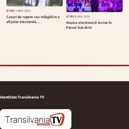
ȘTIRI
5 IUNIE 2024
Cazuri de rupere sau mâzgălire a
ȘTIRI
28 MAI 2024
afișelor electorale…
Muzica electronică revine în
Parcul Sub Arini
Identitate Transilvania TV