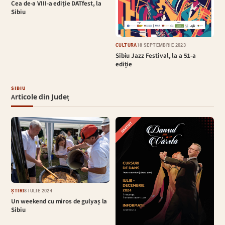
Cea de-a VIII-a ediție DATfest, la
Sibiu
CULTURĂ
18 SEPTEMBRIE 2023
Sibiu Jazz Festival, la a 51-a
ediție
SIBIU
Articole din Județ
ȘTIRI
8 IULIE 2024
Un weekend cu miros de gulyaș la
Sibiu