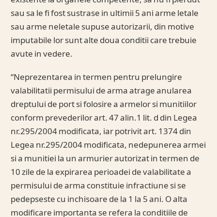
existente la organele competente, sa nu fi pierdut
sau sa le fi fost sustrase in ultimii 5 ani arme letale
sau arme neletale supuse autorizarii, din motive
imputabile lor sunt alte doua conditii care trebuie
avute in vedere.
“Neprezentarea in termen pentru prelungire
valabilitatii permisului de arma atrage anularea
dreptului de port si folosire a armelor si munitiilor
conform prevederilor art. 47 alin.1 lit. d din Legea
nr.295/2004 modificata, iar potrivit art. 1374 din
Legea nr.295/2004 modificata, nedepunerea armei
si a munitiei la un armurier autorizat in termen de
10 zile de la expirarea perioadei de valabilitate a
permisului de arma constituie infractiune si se
pedepseste cu inchisoare de la 1 la 5 ani. O alta
modificare importanta se refera la conditiile de