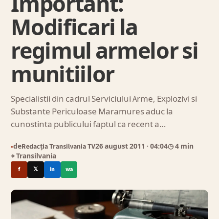
Important:
Modificari la
regimul armelor si
munitiilor
Specialistii din cadrul Serviciului Arme, Explozivi si
Substante Periculoase Maramures aduc la
cunostinta publicului faptul ca recent a…
de
Redacția Transilvania TV
26 august 2011
· 04:04
◷ 4 min
●
⌖ Transilvania
f
𝕏
in
wa