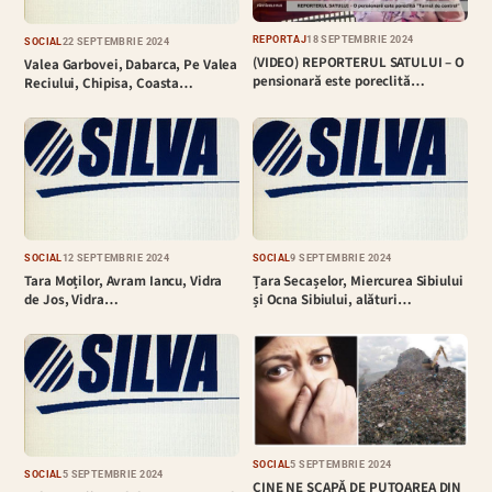
REPORTAJ
18 SEPTEMBRIE 2024
SOCIAL
22 SEPTEMBRIE 2024
(VIDEO) REPORTERUL SATULUI – O
Valea Garbovei, Dabarca, Pe Valea
pensionară este poreclită…
Reciului, Chipisa, Coasta…
SOCIAL
12 SEPTEMBRIE 2024
SOCIAL
9 SEPTEMBRIE 2024
Tara Moților, Avram Iancu, Vidra
Țara Secașelor, Miercurea Sibiului
de Jos, Vidra…
și Ocna Sibiului, alături…
SOCIAL
5 SEPTEMBRIE 2024
SOCIAL
5 SEPTEMBRIE 2024
CINE NE SCAPĂ DE PUTOAREA DIN