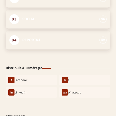
03
SOCIAL
96
04
REPORTAJ
59
Distribuie & urmărește
f
Facebook
𝕏
X
in
LinkedIn
wa
WhatsApp