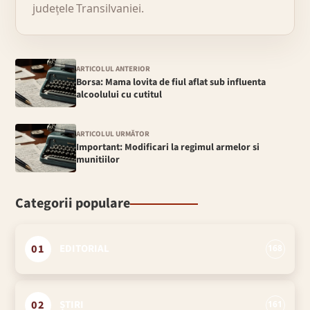
județele Transilvaniei.
ARTICOLUL ANTERIOR
Borsa: Mama lovita de fiul aflat sub influenta
alcoolului cu cutitul
ARTICOLUL URMĂTOR
Important: Modificari la regimul armelor si
munitiilor
Categorii populare
01
EDITORIAL
168
02
ȘTIRI
161