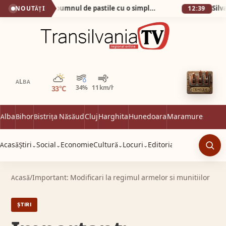
Cum am scăpat de pumnul de pastile cu o simplă apă minerală!
NOUTĂȚI
12:39
Parțial noros
ALBA
33°C
34%
11 km/h
Alba
Bihor
Bistrița Năsăud
Cluj
Harghita
Hunedoara
Maramureș
Satu 
Acasă
Știri
Social
Economie
Cultură
Locuri
Editorial
⌄
⌄
⌄
⌄
Caut
Acasă
/
Important: Modificari la regimul armelor si munitiilor
ȘTIRI