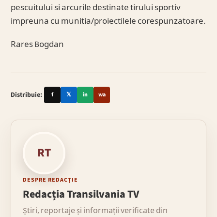
pescuitului si arcurile destinate tirului sportiv
impreuna cu munitia/proiectilele corespunzatoare.
Rares Bogdan
Distribuie:
f
𝕏
in
wa
RT
DESPRE REDACȚIE
Redacția Transilvania TV
Știri, reportaje și informații verificate din