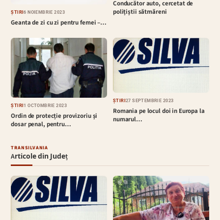
Conducător auto, cercetat de
polițiștii sătmăreni
ȘTIRI
6 NOIEMBRIE 2023
Geanta de zi cu zi pentru femei –…
ȘTIRI
27 SEPTEMBRIE 2023
ȘTIRI
1 OCTOMBRIE 2023
Romania pe locul doi in Europa la
Ordin de protecție provizoriu și
numarul…
dosar penal, pentru…
TRANSILVANIA
Articole din Județ