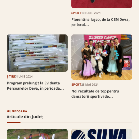
SPORT
10 IUNIE 2024
Florentina Iușco, de la CSM Deva,
pe locul…
ȘTIRI
5 IUNIE 2024
Program prelungit la Evidența
SPORT
28 MAI 2024
Persoanelor Deva, în perioada…
Noi rezultate de top pentru
dansatorii sportivi de…
HUNEDOARA
Articole din Județ