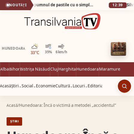
Cum am scăpat de pumnul de pastile cu o simplă apă minerală!
NOUTĂȚI
12:39
Parțial noros
HUNEDOARA
33°C
35%
6 km/h
Alba
Bihor
Bistrița Năsăud
Cluj
Harghita
Hunedoara
Maramureș
Satu 
Acasă
Știri
Social
Economie
Cultură
Locuri
Editorial
⌄
⌄
⌄
⌄
Caut
Acasă
/
Hunedoara: Încă o victimă a metodei „accidentul”
ȘTIRI