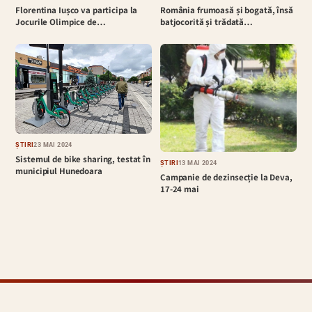
România frumoasă și bogată, însă
Florentina Iușco va participa la
batjocorită și trădată…
Jocurile Olimpice de…
ȘTIRI
23 MAI 2024
Sistemul de bike sharing, testat în
ȘTIRI
13 MAI 2024
municipiul Hunedoara
Campanie de dezinsecție la Deva,
17-24 mai