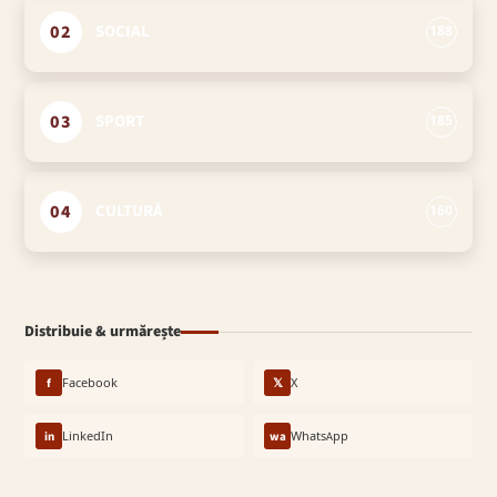
02
SOCIAL
188
03
SPORT
185
04
CULTURĂ
160
Distribuie & urmărește
f
Facebook
𝕏
X
in
LinkedIn
wa
WhatsApp