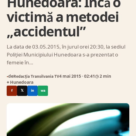
Hunedoara: Încă o
victimă a metodei
„accidentul”
La data de 03.05.2015, în jurul orei 20:30, la sediul
Poliţiei Municipiului Hunedoara s-a prezentat o
femeie în…
de
Redacția Transilvania TV
4 mai 2015
· 02:41
◷ 2 min
●
⌖ Hunedoara
f
𝕏
in
wa