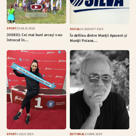
▶
SPORT
29 IULIE 2026
SOCIAL
24 AUGUST 2024
(VIDEO): Cei mai buni arcași s-au
În defileu dintre Munţii Apuseni şi
întrecut în…
Munţii Poiana…
EDITORIAL
6 IUNIE 2024
SPORT
3 IULIE 2024