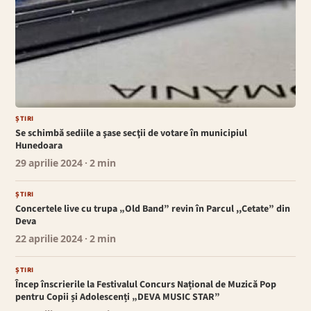
ȘTIRI
Se schimbă sediile a şase secţii de votare în municipiul
Hunedoara
29 aprilie 2024
· 2 min
ȘTIRI
Concertele live cu trupa „Old Band” revin în Parcul ,,Cetate” din
Deva
22 aprilie 2024
· 2 min
ȘTIRI
Încep înscrierile la Festivalul Concurs Național de Muzică Pop
pentru Copii și Adolescenți „DEVA MUSIC STAR”