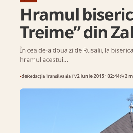
Hramul biseric
Treime” din Za
În cea de-a doua zi de Rusalii, la biseri
hramul acestui…
de
Redacția Transilvania TV
2 iunie 2015
· 02:44
◷ 2 m
●