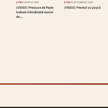
ȘTIRI
9 APRILIE 2026
ȘTIRI
25 OCTOMBRIE 2025
(VIDEO) Prescura de Paște
(VIDEO) Preotul cu pușcă
trebuie frământată numai
de…