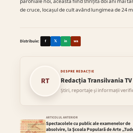
parohiale noi, aceasta fiind sfințită doi ani mai târ
de cruce, locașul de cult având lungimea de 24 met
Distribuie:
f
𝕏
in
wa
DESPRE REDACȚIE
RT
Redacția Transilvania TV
Știri, reportaje și informații verif
ARTICOLUL ANTERIOR
Spectacolele cu public ale examenelor de
absolvire, la Şcoala Populară de Arte „Tud