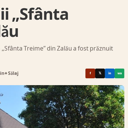
ii „Sfânta
lău
ca „Sfânta Treime” din Zalău a fost prăznuit
in
⌖ Sălaj
f
𝕏
in
wa