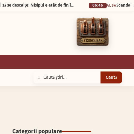
Plaja din Tunisia unde turiștii sunt obligați să se descalțe! Nisipul e atât de fin încât pare cernut prin sită!
06:46
ALBA
⌕
Caută
Categorii populare