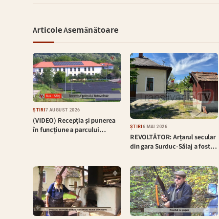
Articole Asemănătoare
ȘTIRI
7 AUGUST 2026
(VIDEO) Recepția și punerea
ȘTIRI
6 MAI 2026
în funcțiune a parcului…
REVOLTĂTOR: Arțarul secular
din gara Surduc-Sălaj a fost…