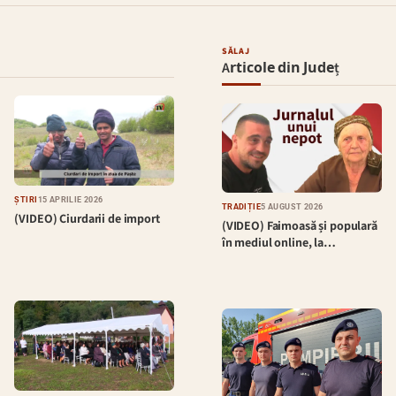
SĂLAJ
Articole din Județ
ȘTIRI
15 APRILIE 2026
TRADIȚIE
5 AUGUST 2026
(VIDEO) Ciurdarii de import
(VIDEO) Faimoasă și populară
în mediul online, la…