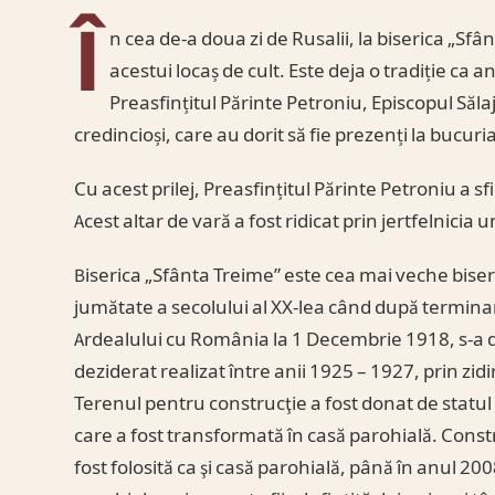
Î
n cea de-a doua zi de Rusalii, la biserica „Sf
acestui locaș de cult. Este deja o tradiție ca 
Preasfințitul Părinte Petroniu, Episcopul Săla
credincioși, care au dorit să fie prezenți la bucuri
Cu acest prilej, Preasfințitul Părinte Petroniu a sfin
Acest altar de vară a fost ridicat prin jertfelnicia u
Biserica „Sfânta Treime” este cea mai veche biseric
jumătate a secolului al XX-lea când după terminar
Ardealului cu România la 1 Decembrie 1918, s-a do
deziderat realizat între anii 1925 – 1927, prin zid
Terenul pentru construcţie a fost donat de statul 
care a fost transformată în casă parohială. Constr
fost folosită ca şi casă parohială, până în anul 20