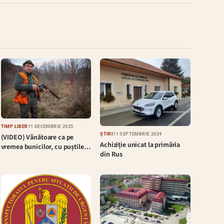
TIMP LIBER
11 DECEMBRIE 2025
ȘTIRI
11 SEPTEMBRIE 2024
(VIDEO) Vânătoare ca pe
Achiziție unicat la primăria
vremea bunicilor, cu puștile…
din Rus