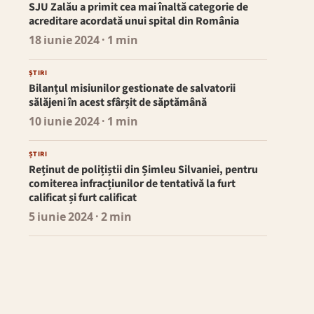
SJU Zalău a primit cea mai înaltă categorie de
acreditare acordată unui spital din România
18 iunie 2024
· 1 min
ȘTIRI
Bilanțul misiunilor gestionate de salvatorii
sălăjeni în acest sfârșit de săptămână
10 iunie 2024
· 1 min
ȘTIRI
Reținut de polițiștii din Șimleu Silvaniei, pentru
comiterea infracțiunilor de tentativă la furt
calificat și furt calificat
5 iunie 2024
· 2 min