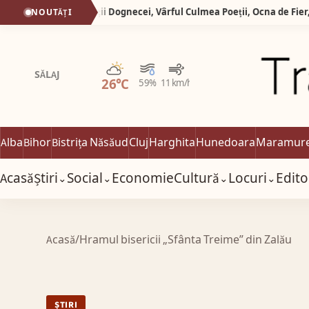
Silva Logistic Services. Munții Dognecei, Vârful Culmea Poeții, Ocna de Fier, zone desprinse dintr-o poveste în care timpul a uitat să mai grabească pașii oamenilor.
NOUTĂȚI
Parțial noros
SĂLAJ
26°C
59%
11 km/h
Alba
Bihor
Bistrița Năsăud
Cluj
Harghita
Hunedoara
Maramur
Acasă
Știri
Social
Economie
Cultură
Locuri
Edito
⌄
⌄
⌄
⌄
Acasă
/
Hramul bisericii „Sfânta Treime” din Zalău
ȘTIRI