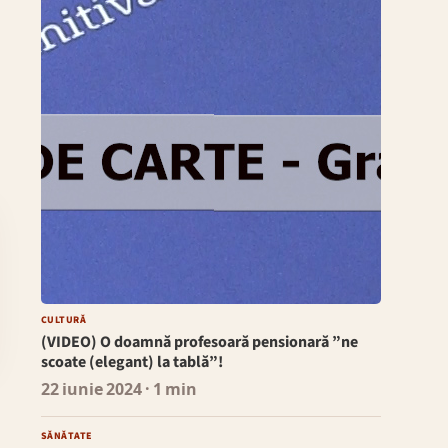
CULTURĂ
(VIDEO) O doamnă profesoară pensionară ”ne
scoate (elegant) la tablă”!
22 iunie 2024
· 1 min
SĂNĂTATE