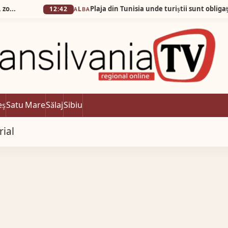
12:42
ALBA
eș
Satu Mare
Sălaj
Sibiu
rial