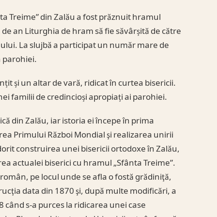
ânta Treime” din Zalău a fost prăznuit hramul
an de an Liturghia de hram să fie săvârșită de către
jului. La slujbă a participat un număr mare de
a parohiei.
țit și un altar de vară, ridicat în curtea bisericii.
nei familii de credincioși apropiați ai parohiei.
ă din Zalău, iar istoria ei începe în prima
ea Primului Război Mondial şi realizarea unirii
rit construirea unei bisericii ortodoxe în Zalău,
irea actualei biserici cu hramul „Sfânta Treime”.
român, pe locul unde se afla o fostă grădiniţă,
ucţia data din 1870 şi, după multe modificări, a
08 când s-a purces la ridicarea unei case