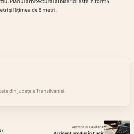
ziu. Planul arhitectural al bisericii este în formă
ri şi lăţimea de 8 metri.
icate din județele Transilvaniei.
ARTICOLUL URMĂTOR
or
Accident produs în Cugir