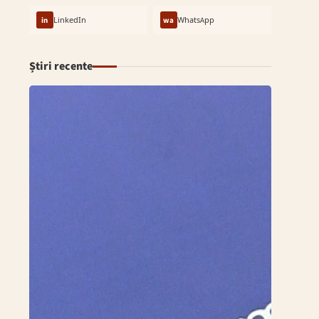
in
LinkedIn
wa
WhatsApp
Știri recente