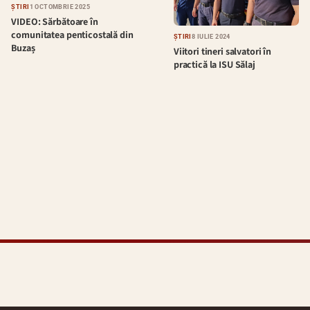
ȘTIRI
1 OCTOMBRIE 2025
VIDEO: Sărbătoare în
comunitatea penticostală din
ȘTIRI
8 IULIE 2024
Buzaș
Viitori tineri salvatori în
practică la ISU Sălaj