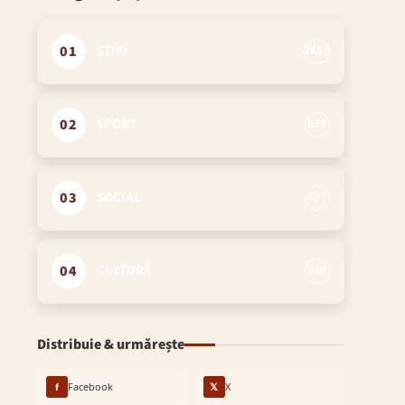
01
ȘTIRI
2852
02
SPORT
539
03
SOCIAL
451
04
CULTURĂ
240
Distribuie & urmărește
f
Facebook
𝕏
X