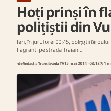
Hoți prinși în 
polițiștii din V
Ieri, în jurul orei 00:45, poliţiştii Birou
flagrant, pe strada Traian…
de
Redacția Transilvania TV
15 mai 2014
· 03:18
◷ 1 m
●