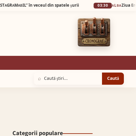
BIL” în veceul din spatele șurii
Ziua Eroilor la S
03:30
ALBA
⌕
Caută
Categorii populare