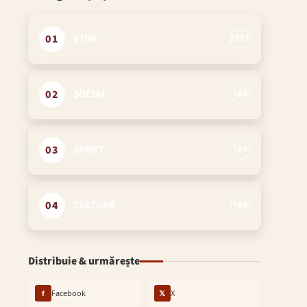
01
ȘTIRI
2951
02
SOCIAL
188
03
SPORT
185
04
CULTURĂ
160
Distribuie & urmărește
f
Facebook
𝕏
X