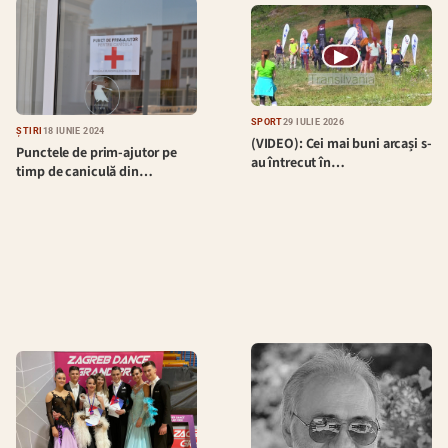
▶
SPORT
29 IULIE 2026
ȘTIRI
18 IUNIE 2024
(VIDEO): Cei mai buni arcași s-
Punctele de prim-ajutor pe
au întrecut în…
timp de caniculă din…