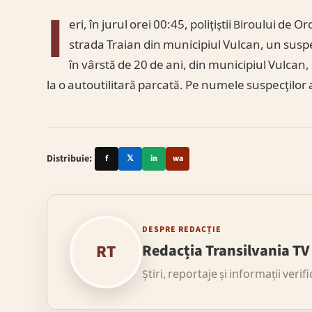
I
eri, în jurul orei 00:45, poliţiştii Biroului de
strada Traian din municipiul Vulcan, un suspec
în vârstă de 20 de ani, din municipiul Vulca
la o autoutilitară parcată. Pe numele suspecţilor
Distribuie:
f
𝕏
in
wa
DESPRE REDACȚIE
RT
Redacția Transilvania TV
Știri, reportaje și informații verif