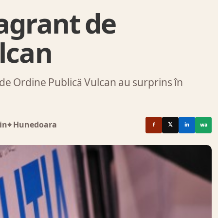
flagrant de
ulcan
lui de Ordine Publică Vulcan au surprins în
in
⌖ Hunedoara
f
𝕏
in
wa