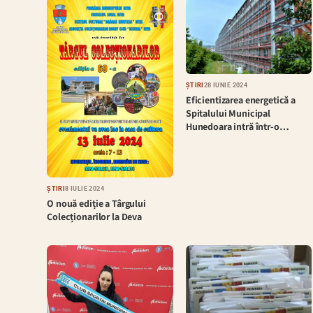
ȘTIRI
28 IUNIE 2024
Eficientizarea energetică a
Spitalului Municipal
Hunedoara intră într-o…
ȘTIRI
8 IULIE 2024
O nouă ediție a Târgului
Colecționarilor la Deva