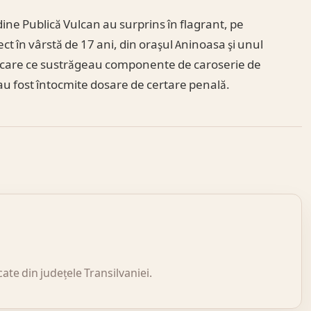
 Ordine Publică Vulcan au surprins în flagrant, pe
t în vârstă de 17 ani, din oraşul Aninoasa şi unul
n, care ce sustrăgeau componente de caroserie de
 au fost întocmite dosare de certare penală.
icate din județele Transilvaniei.