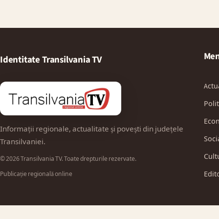
Men
Identitate Transilvania TV
Actu
Polit
Eco
Informații regionale, actualitate și povești din județele
Soci
Transilvaniei.
Cult
© 2026 Transilvania TV. Toate drepturile rezervate.
Edit
Publicație regională online