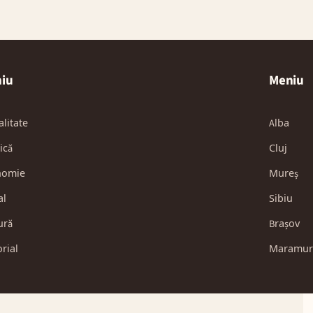
iu
Meniu
alitate
Alba
ică
Cluj
nomie
Mureș
al
Sibiu
ură
Brașov
orial
Maramur