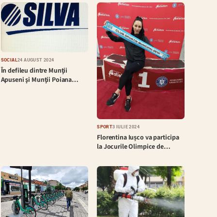
SOCIAL
24 AUGUST 2024
În defileu dintre Munţii
Apuseni şi Munţii Poiana…
SPORT
3 IULIE 2024
Florentina Iușco va participa
la Jocurile Olimpice de…