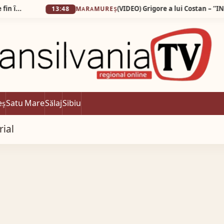
(VIDEO) Grigore a lui Costan – ”INSTAGRAMA
13:48
MARAMUREȘ
eș
Satu Mare
Sălaj
Sibiu
rial