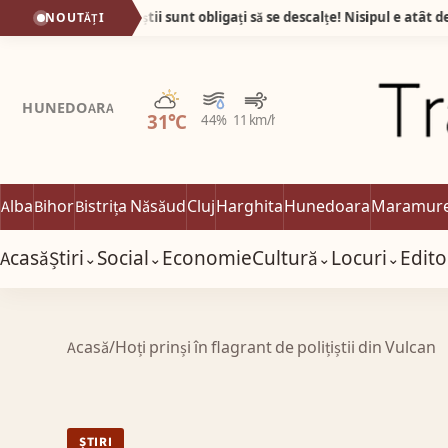
Plaja din Tunisia unde turiștii sunt obligați să se descalțe! Nisipul e atât de fin încât pare cernut prin sită!
NOUTĂȚI
Parțial noros
HUNEDOARA
31°C
44%
11 km/h
Alba
Bihor
Bistrița Năsăud
Cluj
Harghita
Hunedoara
Maramur
Acasă
Știri
Social
Economie
Cultură
Locuri
Edito
⌄
⌄
⌄
⌄
Acasă
/
Hoți prinși în flagrant de polițiștii din Vulcan
ȘTIRI