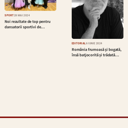
SPORT
28 MAI 2024
Noi rezultate de top pentru
dansatorii sportivi de…
EDITORIAL
6 IUNIE 2024
România frumoasă și bogată,
însă batjocorită și trădată…