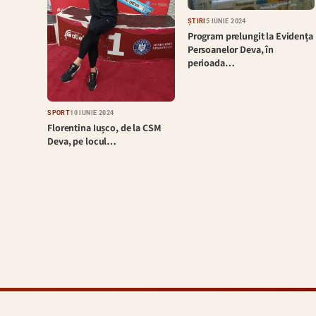
ȘTIRI
5 IUNIE 2024
Program prelungit la Evidența
Persoanelor Deva, în
perioada…
SPORT
10 IUNIE 2024
Florentina Iușco, de la CSM
Deva, pe locul…