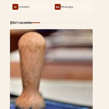
in
LinkedIn
wa
WhatsApp
Știri recente