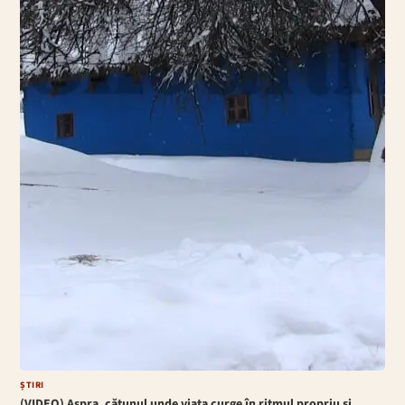
ȘTIRI
(VIDEO) Aspra, cătunul unde viața curge în ritmul propriu și