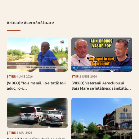
Articole Asemănătoare
ȘTIRI
6 IUNIE 2026
ȘTIRI
2 IUNIE 2026
(VIDEO) ”Io-s mamă, io-s tată! Io-i
(VIDEO) Veteranii Aeroclubului
aduc, io-i…
Baia Mare se întâlnesc sâmbătă…
ȘTIRI
31 MAI 2026