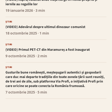
iernile au regulile lor
19 ianuarie 2026
· 3 min
ȘTIRI
(VIDEO) Adevărul despre ultimul dinozaur comunist
18 octombrie 2025
· 1 min
ȘTIRI
(VIDEO) Primul PET-CT din Maramureș a fost inaugurat
9 octombrie 2025
· 2 min
ȘTIRI
Gusturile bune românești, meșteșugarii autentici și gospodarii
care duc mai departe tradițiile din toate zonele țării sunt reuniți,
de trei ani de zile, sub platforma Via Profi, o inițiativă Profi prin
care oricine se poate conecta la România frumoasă.
7 octombrie 2025
· 5 min