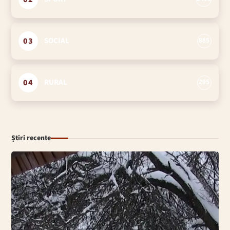
03
SOCIAL
885
04
RURAL
295
Știri recente