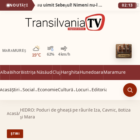
Fotografiile care au uimit Sebeșul! Nimeni nu-l mai recunoaște pe Eugen după ce a slăbit 60 de kilograme în 9 luni!
NOUTĂȚI
02:13
Parțial noros
MARAMUREȘ
19°C
62%
4 km/h
Alba
Bihor
Bistrița Năsăud
Cluj
Harghita
Hunedoara
Maramureș
Satu 
Acasă
Știri
Social
Economie
Cultură
Locuri
Editorial
⌄
⌄
⌄
⌄
Caut
HIDRO: Poduri de gheaţă pe râurile Iza, Cavnic, Botiza
Acasă
/
şi Mara
ȘTIRI