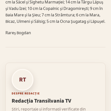
cm la Săcel şi Sighetu Marmaţiei; 14 cm la Târgu Lăpuş
şi Vadu Izei; 10 cm la Copalnic şi Dragomireşti; 9 cm în
Baia Mare şi la Şieu; 7 cm la Strâmtura; 6 cm la Mara,
Bicaz, Ulmeni şi Sălsig; 5 cm la Ocna Şugatag şi Lăpuşel.
Rareş Bogdan
RT
DESPRE REDACȚIE
Redacția Transilvania TV
Știri, reportaje și informații verificate din