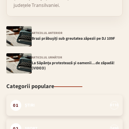
județele Transilvaniei.
ARTICOLUL ANTERIOR
Brazi prăbuşiţi sub greutatea zăpezii pe DJ 109F
ARTICOLUL URMĂTOR
La Săpânţa protestează şi oamenii…de zăpadă!
(VIDEO)
Categorii populare
01
ȘTIRI
6110
02
SPORT
2496