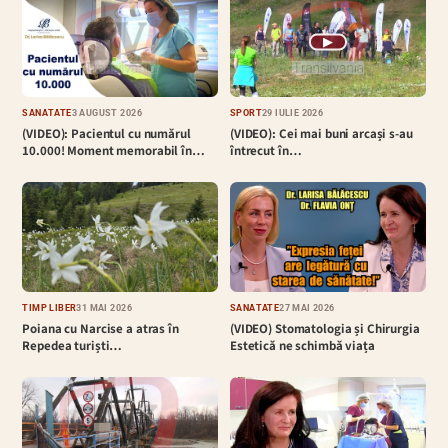
▶
SĂNĂTATE
3 AUGUST 2026
SPORT
29 IULIE 2026
(VIDEO): Pacientul cu numărul
(VIDEO): Cei mai buni arcași s-au
10.000! Moment memorabil în…
întrecut în…
TIMP LIBER
31 MAI 2026
SĂNĂTATE
27 MAI 2026
Poiana cu Narcise a atras în
(VIDEO) Stomatologia și Chirurgia
Repedea turiști…
Estetică ne schimbă viața