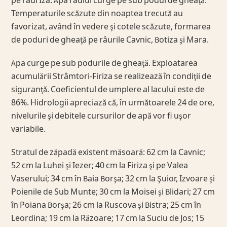
pe râul Iza. Apa râului curge pe sub podul de gheaţă.
Temperaturile scăzute din noaptea trecută au
favorizat, având în vedere şi cotele scăzute, formarea
de poduri de gheaţă pe râurile Cavnic, Botiza şi Mara.
Apa curge pe sub podurile de gheaţă. Exploatarea
acumulării Strâmtori-Firiza se realizează în condiţii de
siguranţă. Coeficientul de umplere al lacului este de
86%. Hidrologii apreciază că, în următoarele 24 de ore,
nivelurile şi debitele cursurilor de apă vor fi uşor
variabile.
Stratul de zăpadă existent măsoară: 62 cm la Cavnic;
52 cm la Luhei şi Iezer; 40 cm la Firiza şi pe Valea
Vaserului; 34 cm în Baia Borşa; 32 cm la Şuior, Izvoare şi
Poienile de Sub Munte; 30 cm la Moisei şi Blidari; 27 cm
în Poiana Borşa; 26 cm la Ruscova şi Bistra; 25 cm în
Leordina; 19 cm la Răzoare; 17 cm la Suciu de Jos; 15