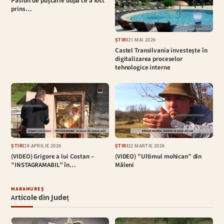
Pasibil de pușcărie după ce a fost
prins…
ȘTIRI
21 MAI 2026
Castel Transilvania investește în
digitalizarea proceselor
tehnologice interne
ȘTIRI
28 APRILIE 2026
ȘTIRI
22 MARTIE 2026
(VIDEO) Grigore a lui Costan –
(VIDEO) ”Ultimul mohican” din
”INSTAGRAMABIL” în…
Măleni
MARAMUREȘ
Articole din Județ