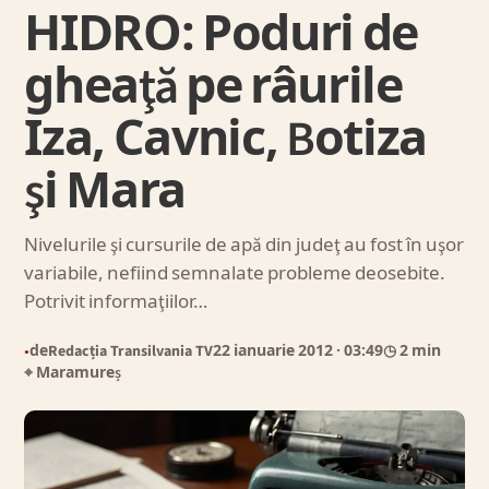
HIDRO: Poduri de
gheaţă pe râurile
Iza, Cavnic, Botiza
şi Mara
Nivelurile şi cursurile de apă din judeţ au fost în uşor
variabile, nefiind semnalate probleme deosebite.
Potrivit informaţiilor…
de
Redacția Transilvania TV
22 ianuarie 2012
· 03:49
◷ 2 min
●
⌖ Maramureș