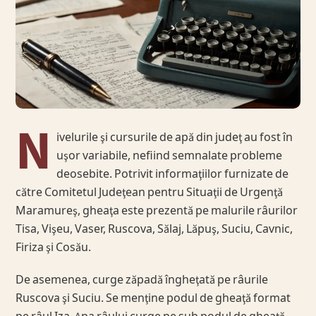
N
ivelurile şi cursurile de apă din judeţ au fost în
uşor variabile, nefiind semnalate probleme
deosebite. Potrivit informaţiilor furnizate de
către Comitetul Judeţean pentru Situaţii de Urgenţă
Maramureş, gheaţa este prezentă pe malurile râurilor
Tisa, Vişeu, Vaser, Ruscova, Sălaj, Lăpuş, Suciu, Cavnic,
Firiza şi Cosău.
De asemenea, curge zăpadă îngheţată pe râurile
Ruscova şi Suciu. Se menţine podul de gheaţă format