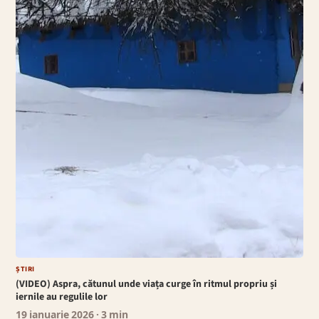
ȘTIRI
(VIDEO) Aspra, cătunul unde viața curge în ritmul propriu și
iernile au regulile lor
19 ianuarie 2026
· 3 min