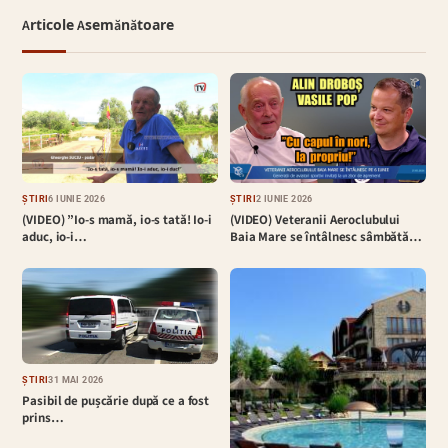
Articole Asemănătoare
ȘTIRI
6 IUNIE 2026
ȘTIRI
2 IUNIE 2026
(VIDEO) ”Io-s mamă, io-s tată! Io-i
(VIDEO) Veteranii Aeroclubului
aduc, io-i…
Baia Mare se întâlnesc sâmbătă…
ȘTIRI
31 MAI 2026
Pasibil de pușcărie după ce a fost
prins…