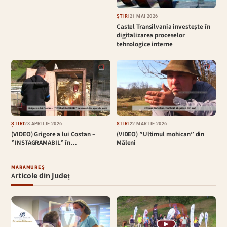
ȘTIRI
21 MAI 2026
Castel Transilvania investește în
digitalizarea proceselor
tehnologice interne
ȘTIRI
28 APRILIE 2026
ȘTIRI
22 MARTIE 2026
(VIDEO) Grigore a lui Costan –
(VIDEO) ”Ultimul mohican” din
”INSTAGRAMABIL” în…
Măleni
MARAMUREȘ
Articole din Județ
▶