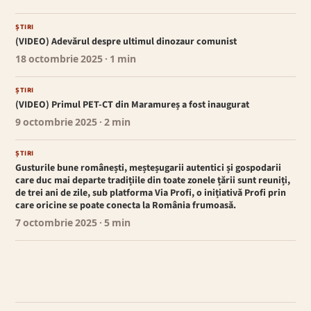
ȘTIRI
(VIDEO) Adevărul despre ultimul dinozaur comunist
18 octombrie 2025
· 1 min
ȘTIRI
(VIDEO) Primul PET-CT din Maramureș a fost inaugurat
9 octombrie 2025
· 2 min
ȘTIRI
Gusturile bune românești, meșteșugarii autentici și gospodarii
care duc mai departe tradițiile din toate zonele țării sunt reuniți,
de trei ani de zile, sub platforma Via Profi, o inițiativă Profi prin
care oricine se poate conecta la România frumoasă.
7 octombrie 2025
· 5 min