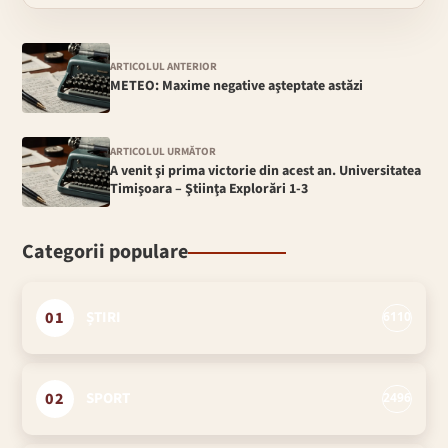
ARTICOLUL ANTERIOR
METEO: Maxime negative aşteptate astăzi
ARTICOLUL URMĂTOR
A venit şi prima victorie din acest an. Universitatea
Timişoara – Ştiinţa Explorări 1-3
Categorii populare
01
ȘTIRI
6110
02
SPORT
2496