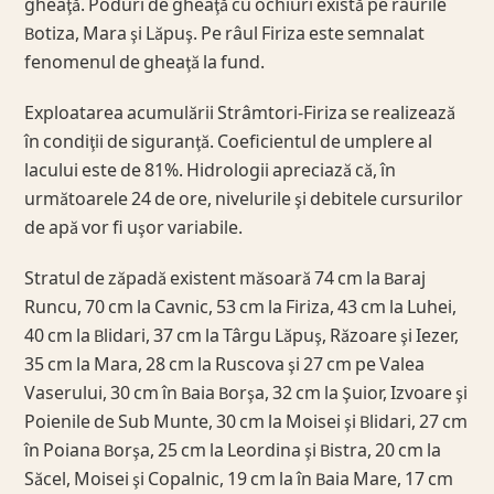
gheaţă. Poduri de gheaţă cu ochiuri există pe râurile
Botiza, Mara şi Lăpuş. Pe râul Firiza este semnalat
fenomenul de gheaţă la fund.
Exploatarea acumulării Strâmtori-Firiza se realizează
în condiţii de siguranţă. Coeficientul de umplere al
lacului este de 81%. Hidrologii apreciază că, în
următoarele 24 de ore, nivelurile şi debitele cursurilor
de apă vor fi uşor variabile.
Stratul de zăpadă existent măsoară 74 cm la Baraj
Runcu, 70 cm la Cavnic, 53 cm la Firiza, 43 cm la Luhei,
40 cm la Blidari, 37 cm la Târgu Lăpuş, Răzoare şi Iezer,
35 cm la Mara, 28 cm la Ruscova şi 27 cm pe Valea
Vaserului, 30 cm în Baia Borşa, 32 cm la Şuior, Izvoare şi
Poienile de Sub Munte, 30 cm la Moisei şi Blidari, 27 cm
în Poiana Borşa, 25 cm la Leordina şi Bistra, 20 cm la
Săcel, Moisei şi Copalnic, 19 cm la în Baia Mare, 17 cm