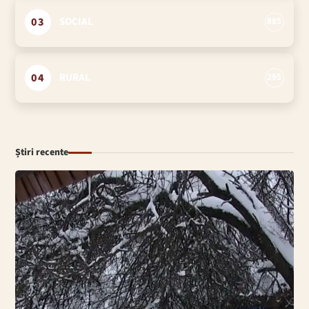
03
SOCIAL
885
04
RURAL
295
Știri recente