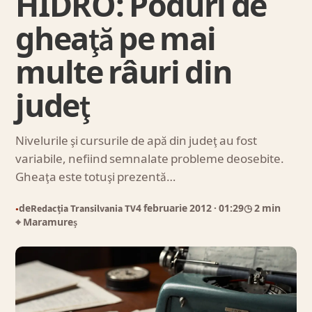
HIDRO: Poduri de
gheaţă pe mai
multe râuri din
judeţ
Nivelurile şi cursurile de apă din judeţ au fost
variabile, nefiind semnalate probleme deosebite.
Gheaţa este totuşi prezentă…
de
Redacția Transilvania TV
4 februarie 2012
· 01:29
◷ 2 min
●
⌖ Maramureș