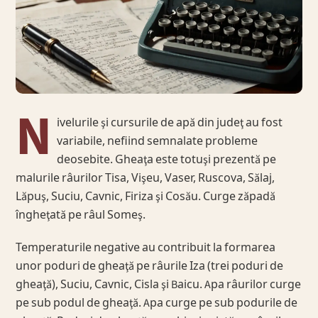
N
ivelurile şi cursurile de apă din judeţ au fost
variabile, nefiind semnalate probleme
deosebite. Gheaţa este totuşi prezentă pe
malurile râurilor Tisa, Vişeu, Vaser, Ruscova, Sălaj,
Lăpuş, Suciu, Cavnic, Firiza şi Cosău. Curge zăpadă
îngheţată pe râul Someş.
Temperaturile negative au contribuit la formarea
unor poduri de gheaţă pe râurile Iza (trei poduri de
gheaţă), Suciu, Cavnic, Cisla şi Baicu. Apa râurilor curge
pe sub podul de gheaţă. Apa curge pe sub podurile de