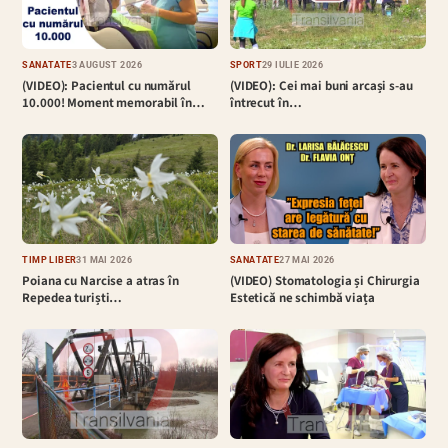
SĂNĂTATE
3 AUGUST 2026
SPORT
29 IULIE 2026
(VIDEO): Pacientul cu numărul
(VIDEO): Cei mai buni arcași s-au
10.000! Moment memorabil în…
întrecut în…
TIMP LIBER
31 MAI 2026
SĂNĂTATE
27 MAI 2026
Poiana cu Narcise a atras în
(VIDEO) Stomatologia și Chirurgia
Repedea turiști…
Estetică ne schimbă viața