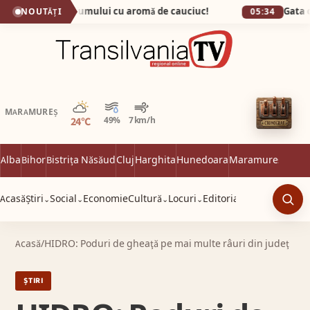
șul, capitala fumului cu aromă de cauciuc!
NOUTĂȚI
05:34
Parțial noros
MARAMUREȘ
24°C
49%
7 km/h
Alba
Bihor
Bistrița Năsăud
Cluj
Harghita
Hunedoara
Maramureș
Satu 
Acasă
Știri
Social
Economie
Cultură
Locuri
Editorial
⌄
⌄
⌄
⌄
Caut
Acasă
/
HIDRO: Poduri de gheaţă pe mai multe râuri din judeţ
ȘTIRI