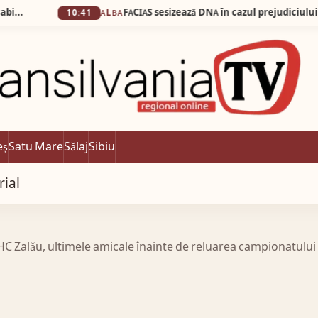
10:41
ALBA
eș
Satu Mare
Sălaj
Sibiu
rial
C Zalău, ultimele amicale înainte de reluarea campionatului