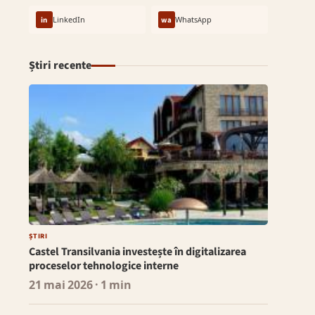
in
LinkedIn
wa
WhatsApp
Știri recente
ȘTIRI
Castel Transilvania investește în digitalizarea
proceselor tehnologice interne
21 mai 2026
· 1 min