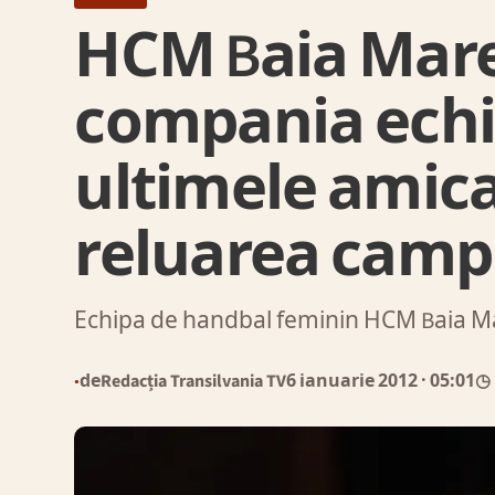
HCM Baia Mare
compania echi
ultimele amica
reluarea camp
Echipa de handbal feminin HCM Baia Mare
de
Redacția Transilvania TV
6 ianuarie 2012
· 05:01
◷ 
●