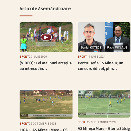
Articole Asemănătoare
▶
SPORT
29 IULIE 2026
SPORT
19 IUNIE 2024
(VIDEO): Cei mai buni arcași s-
Pentru șefia CS Minaur, un
au întrecut în…
concurs ridicol, plin…
SPORT
25 SEPTEMBRIE 2023
SPORT
22 OCTOMBRIE 2023
AS Mireșu Mare – Gloria Sălsig
LIGA 5: AS Mireșu Mare – CS