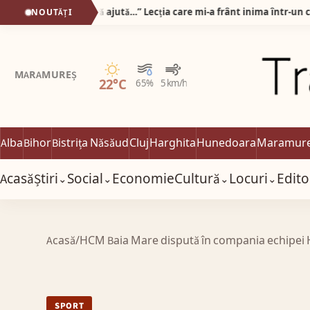
„Pot să vă iau banii, dar nu vă ajută…” Lecția care mi-a frânt inima într-un cabinet optic din Alba Iulia!
NOUTĂȚI
Senin
MARAMUREȘ
22°C
65%
5 km/h
Alba
Bihor
Bistrița Năsăud
Cluj
Harghita
Hunedoara
Maramur
Acasă
Știri
Social
Economie
Cultură
Locuri
Edito
⌄
⌄
⌄
⌄
Acasă
/
HCM Baia Mare dispută în compania echipei H
SPORT