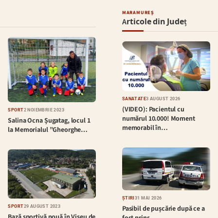
MARAMUREȘ
Articole din Județ
SĂNĂTATE
3 AUGUST 2026
(VIDEO): Pacientul cu
SPORT
2 NOIEMBRIE 2023
numărul 10.000! Moment
Salina Ocna Șugatag, locul 1
memorabil în…
la Memorialul ”Gheorghe…
ȘTIRI
31 MAI 2026
Pasibil de pușcărie după ce a
SPORT
29 AUGUST 2023
Bază sportivă nouă în Vișeu de