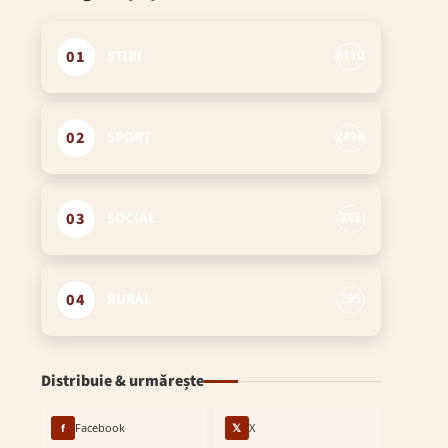
01
ȘTIRI
6110
02
SPORT
2496
03
SOCIAL
885
04
RURAL
295
Distribuie & urmărește
f
Facebook
𝕏
X