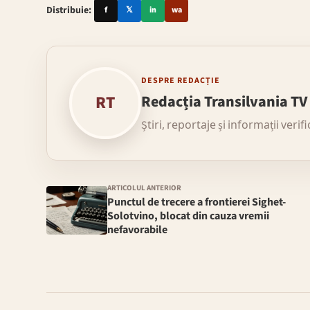
Distribuie:
f
𝕏
in
wa
DESPRE REDACȚIE
RT
Redacția Transilvania TV
Știri, reportaje și informații verif
ARTICOLUL ANTERIOR
Punctul de trecere a frontierei Sighet-
Solotvino, blocat din cauza vremii
nefavorabile