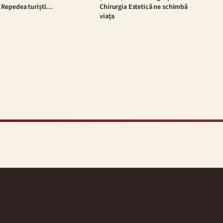
Repedea turiști…
Chirurgia Estetică ne schimbă
viața