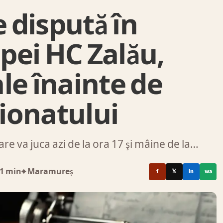
 dispută în
pei HC Zalău,
le înainte de
ionatului
 va juca azi de la ora 17 şi mâine de la…
1 min
⌖ Maramureș
f
𝕏
in
wa