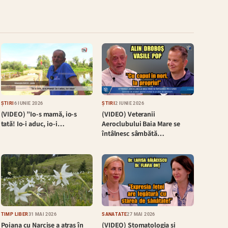
ȘTIRI
6 IUNIE 2026
ȘTIRI
2 IUNIE 2026
(VIDEO) ”Io-s mamă, io-s
(VIDEO) Veteranii
tată! Io-i aduc, io-i…
Aeroclubului Baia Mare se
întâlnesc sâmbătă…
TIMP LIBER
31 MAI 2026
SĂNĂTATE
27 MAI 2026
Poiana cu Narcise a atras în
(VIDEO) Stomatologia și