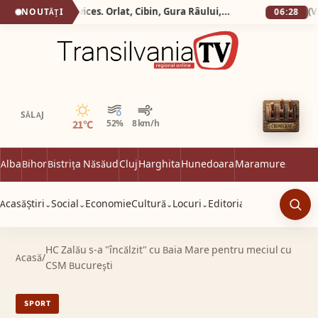
Silva Logistic Services. Orlat, Cibin, Gura Râului, Paltinis, Arena Platos, Iezeru Mare, drumul spre inima Mǎrginimii.
NOUTĂȚI
06:28
Senin
SĂLAJ
21°C
52%
8 km/h
Alba
Bihor
Bistrița Năsăud
Cluj
Harghita
Hunedoara
Maramureș
Satu 
Acasă
Știri
Social
Economie
Cultură
Locuri
Editorial
⌄
⌄
⌄
⌄
Caut
HC Zalău s-a "încălzit" cu Baia Mare pentru meciul cu
Acasă
/
CSM Bucureşti
SPORT