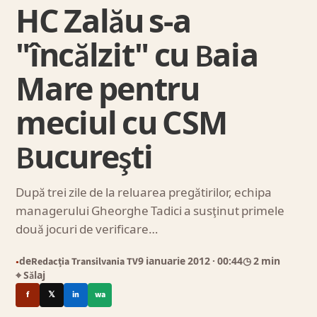
HC Zalău s-a
"încălzit" cu Baia
Mare pentru
meciul cu CSM
Bucureşti
După trei zile de la reluarea pregătirilor, echipa
managerului Gheorghe Tadici a susţinut primele
două jocuri de verificare…
de
Redacția Transilvania TV
9 ianuarie 2012
· 00:44
◷ 2 min
●
⌖ Sălaj
f
𝕏
in
wa