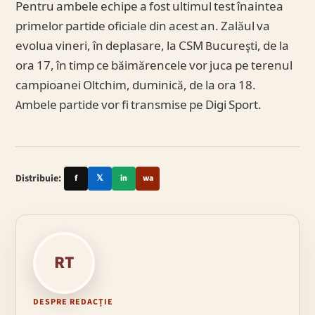
Pentru ambele echipe a fost ultimul test înaintea
primelor partide oficiale din acest an. Zalăul va
evolua vineri, în deplasare, la CSM Bucureşti, de la
ora 17, în timp ce băimărencele vor juca pe terenul
campioanei Oltchim, duminică, de la ora 18.
Ambele partide vor fi transmise pe Digi Sport.
Distribuie:
f
𝕏
in
wa
RT
DESPRE REDACȚIE