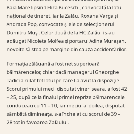
Baia Mare lipsind Eliza Buceschi, convocată la lotul
naţional de tineret, iar la Zalău, Roxana Varga şi
Andrada Pop, convocate şi ele de selecţionerul
Dumitru Muşi. Celor două de la HC Zalău li s-au
adăugat Nicoleta Molfea şi portarul Adina Mureşan,
nevoite să stea pe margine din cauza accidentărilor.
Formaţia zălăuană a fost net superioară
băimărencelor, chiar dacă managerul Gheorghe
Tadici a rulat tot lotul pe care l-a avut la dispoziţie.
Scorul primului meci, disputat vineri seara, a fost 42
– 25, după ce la finalul primei reprize băimărencele
conduceau cu 11 – 10, iar meciul al doilea, disputat
sâmbătă dimineaţa, s-a încheiat cu scorul de 39 –
28 tot în favoarea Zalăului.