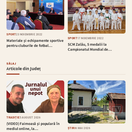
SPORT
23 NOIEMBRIE 2022
SPORT
17 NOIEMBRIE 2022
Materiale și echipamente sportive
SCM Zalău, 5 medalii la
pentru cluburile de fotbal…
Campionatul Mondial de…
SĂLAJ
Articole din Județ
TRADIȚIE
5 AUGUST 2026
(VIDEO) Faimoasă și populară în
mediul online, la…
ȘTIRI
6 MAI 2026