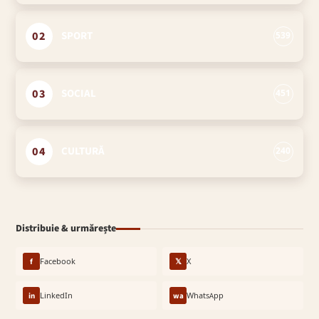
02
SPORT
539
03
SOCIAL
451
04
CULTURĂ
240
Distribuie & urmărește
f
Facebook
𝕏
X
in
LinkedIn
wa
WhatsApp