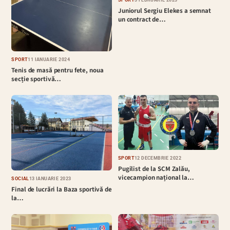
Juniorul Sergiu Elekes a semnat
un contract de…
SPORT
11 IANUARIE 2024
Tenis de masă pentru fete, noua
secție sportivă…
SPORT
12 DECEMBRIE 2022
Pugilist de la SCM Zalău,
vicecampion național la…
SOCIAL
13 IANUARIE 2023
Final de lucrări la Baza sportivă de
la…