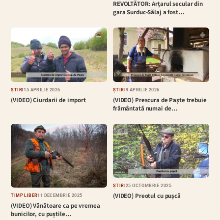
REVOLTĂTOR: Arțarul secular din
gara Surduc-Sălaj a fost…
ȘTIRI
15 APRILIE 2026
ȘTIRI
9 APRILIE 2026
(VIDEO) Ciurdarii de import
(VIDEO) Prescura de Paște trebuie
frământată numai de…
ȘTIRI
25 OCTOMBRIE 2025
(VIDEO) Preotul cu pușcă
TIMP LIBER
11 DECEMBRIE 2025
(VIDEO) Vânătoare ca pe vremea
bunicilor, cu puștile…