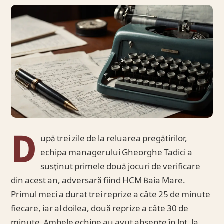
D
upă trei zile de la reluarea pregătirilor,
echipa managerului Gheorghe Tadici a
susţinut primele două jocuri de verificare
din acest an, adversară fiind HCM Baia Mare.
Primul meci a durat trei reprize a câte 25 de minute
fiecare, iar al doilea, două reprize a câte 30 de
minute. Ambele echipe au avut absenţe în lot, la