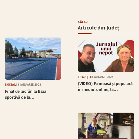
SĂLAJ
Articole din Județ
TRADIȚIE
5 AUGUST 2026
(VIDEO) Faimoasă și populară
SOCIAL
13 IANUARIE 2023
în mediul online, la…
Final de lucrări la Baza
sportivă de la…