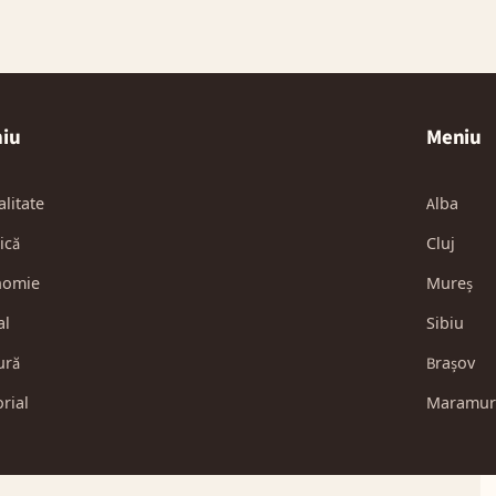
iu
Meniu
alitate
Alba
ică
Cluj
nomie
Mureș
al
Sibiu
ură
Brașov
orial
Maramur