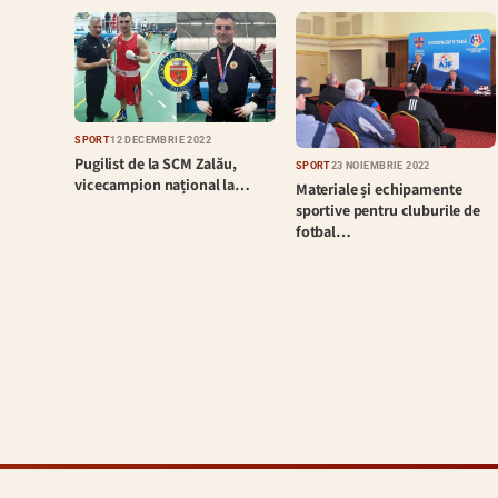
SPORT
12 DECEMBRIE 2022
Pugilist de la SCM Zalău,
SPORT
23 NOIEMBRIE 2022
vicecampion național la…
Materiale și echipamente
sportive pentru cluburile de
fotbal…