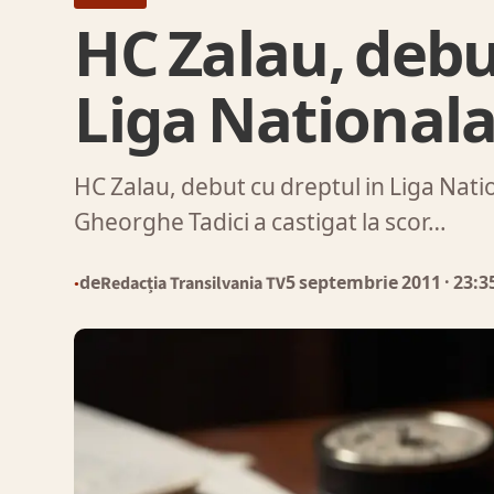
HC Zalau, debu
Liga National
HC Zalau, debut cu dreptul in Liga Na
Gheorghe Tadici a castigat la scor…
de
Redacția Transilvania TV
5 septembrie 2011
· 23:3
●