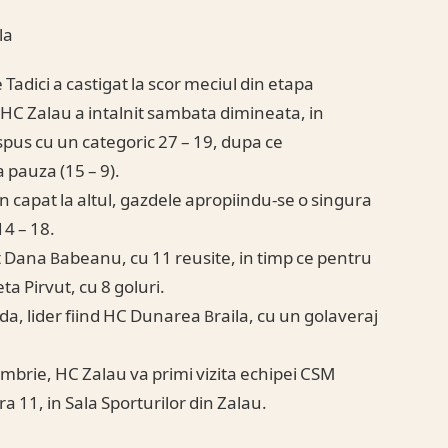
la
dici a castigat la scor meciul din etapa
 HC Zalau a intalnit sambata dimineata, in
pus cu un categoric 27 – 19, dupa ce
 pauza (15 – 9).
 capat la altul, gazdele apropiindu-se o singura
14 – 18.
Dana Babeanu, cu 11 reusite, in timp ce pentru
ta Pirvut, cu 8 goluri.
, lider fiind HC Dunarea Braila, cu un golaveraj
mbrie, HC Zalau va primi vizita echipei CSM
a 11, in Sala Sporturilor din Zalau.