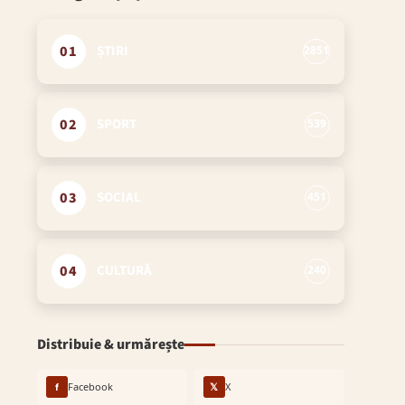
01
ȘTIRI
2851
02
SPORT
539
03
SOCIAL
451
04
CULTURĂ
240
Distribuie & urmărește
f
Facebook
𝕏
X