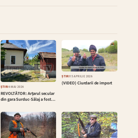
ȘTIRI
15 APRILIE 2026
(VIDEO) Ciurdarii de import
ȘTIRI
6 MAI 2026
REVOLTĂTOR: Arțarul secular
din gara Surduc-Sălaj a fost…