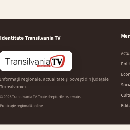
Men
Identitate Transilvania TV
Actu
Polit
Eco
Informații regionale, actualitate și povești din județele
Soci
Transilvaniei.
Cult
© 2026 Transilvania TV. Toate drepturile rezervate.
Edit
Publicație regională online