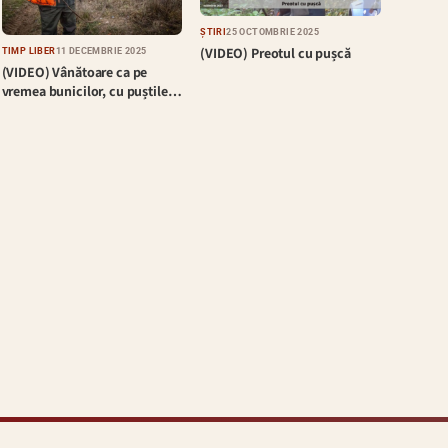
ȘTIRI
25 OCTOMBRIE 2025
(VIDEO) Preotul cu pușcă
TIMP LIBER
11 DECEMBRIE 2025
(VIDEO) Vânătoare ca pe
vremea bunicilor, cu puștile…