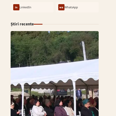
in
LinkedIn
wa
WhatsApp
Știri recente