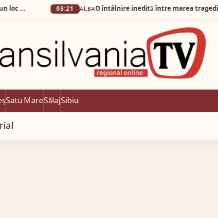
03:21
ALBA
eș
Satu Mare
Sălaj
Sibiu
rial