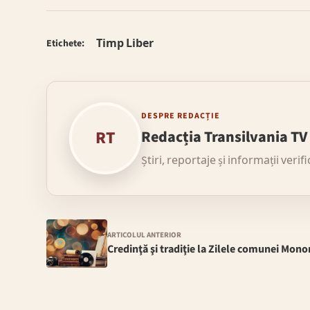
Timp Liber
Etichete:
DESPRE REDACȚIE
RT
Redacția Transilvania TV
Știri, reportaje și informații verif
ARTICOLUL ANTERIOR
Credinţă şi tradiţie la Zilele comunei Mono