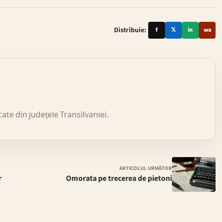
Distribuie:
f
𝕏
in
wa
icate din județele Transilvaniei.
ARTICOLUL URMĂTOR
r
Omorata pe trecerea de pietoni