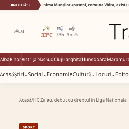
Silva Logistic Services. În inima Munților Apuseni, comuna Vidra, există un loc care pare să fi rămas prins între două lumi: prezentul liniștit al satului de munte și trecutul îndepărtat al unei mări dispărute, Dealul cu Melci.
NOUTĂȚI
Parțial noros
SĂLAJ
33°C
39%
9 km/h
Alba
Bihor
Bistrița Năsăud
Cluj
Harghita
Hunedoara
Maramur
Acasă
Știri
Social
Economie
Cultură
Locuri
Edito
⌄
⌄
⌄
⌄
Acasă
/
HC Zalau, debut cu dreptul in Liga Nationala
SPORT