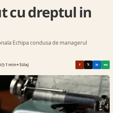
t cu dreptul in
a
tionala Echipa condusa de managerul
5
◷ 1 min
⌖ Sălaj
f
𝕏
in
wa