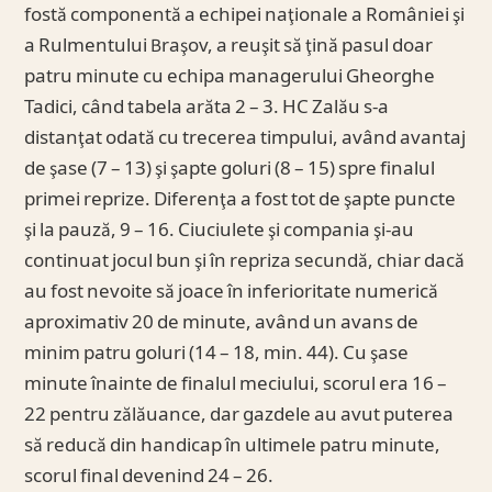
fostă componentă a echipei naţionale a României şi
a Rulmentului Braşov, a reuşit să ţină pasul doar
patru minute cu echipa managerului Gheorghe
Tadici, când tabela arăta 2 – 3. HC Zalău s-a
distanţat odată cu trecerea timpului, având avantaj
de şase (7 – 13) şi şapte goluri (8 – 15) spre finalul
primei reprize. Diferenţa a fost tot de şapte puncte
şi la pauză, 9 – 16. Ciuciulete şi compania şi-au
continuat jocul bun şi în repriza secundă, chiar dacă
au fost nevoite să joace în inferioritate numerică
aproximativ 20 de minute, având un avans de
minim patru goluri (14 – 18, min. 44). Cu şase
minute înainte de finalul meciului, scorul era 16 –
22 pentru zălăuance, dar gazdele au avut puterea
să reducă din handicap în ultimele patru minute,
scorul final devenind 24 – 26.