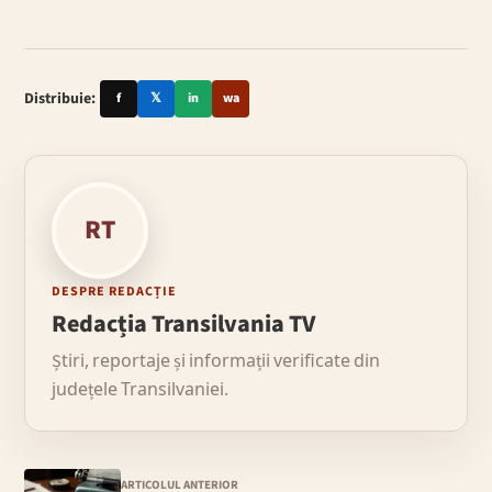
Distribuie:
f
𝕏
in
wa
RT
DESPRE REDACȚIE
Redacția Transilvania TV
Știri, reportaje și informații verificate din
județele Transilvaniei.
ARTICOLUL ANTERIOR