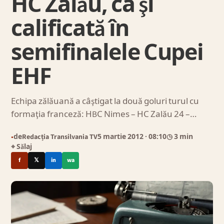
HC Zalău, ca şi
calificată în
semifinalele Cupei
EHF
Echipa zălăuană a câştigat la două goluri turul cu
formaţia franceză: HBC Nimes – HC Zalău 24 –…
de
Redacția Transilvania TV
5 martie 2012
· 08:10
◷ 3 min
●
⌖ Sălaj
f
𝕏
in
wa