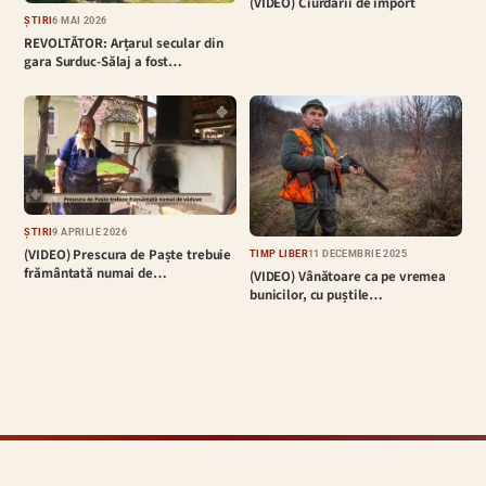
(VIDEO) Ciurdarii de import
ȘTIRI
6 MAI 2026
REVOLTĂTOR: Arțarul secular din
gara Surduc-Sălaj a fost…
ȘTIRI
9 APRILIE 2026
(VIDEO) Prescura de Paște trebuie
TIMP LIBER
11 DECEMBRIE 2025
frământată numai de…
(VIDEO) Vânătoare ca pe vremea
bunicilor, cu puștile…