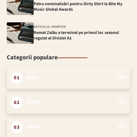
Patru nominalizări pentru Dirty Shirt la Bite My
Music Global Awards
ARTICOLUL URMĂTOR
Remat Zalău a terminat pe primul loc sezonul
regulat al Diviziei A1
Categorii populare
01
ȘTIRI
2852
02
SPORT
539
03
SOCIAL
451