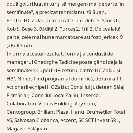
două goluri luat în tur şi să mergem mai departe, în
semifinale”, a precizat tehnicianul zălăuan.
Pentru HC Zalău au marcat: Ciuciulete 6, Szucs 6,
Rob 5, Beşe 3, Bădiţă 2, Ţurcaş 2, Trif 2. De cealaltă
parte, cele mai bune marcatoare au fost: Jericek 9
şi Bulleux 6.
În urma acestui rezultat, formaţia condusă de
managerul Gheorghe Tadici se poate gândi deja la
semifinalele Cupei EHF, returul dintre HC Zalău şi
HBC Nimes fiind programat duminică, de la ora 11.
Acţionarii echipei HC Zalău: Consiliul Judeţean Sălaj,
Primăria şi Consiliul Local Zalău, Inserco.
Colaboratori: Vidalis Holding, Ady Com,
Centogroup, Brilliant Plaza, Hanul Drumeţilor, Total
AS, Salvosan Ciobanca, Accent, SC SCT Invest SRL,
Magazin Sălăjean.