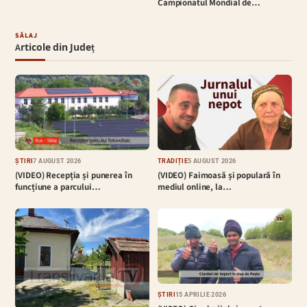
Campionatul Mondial de…
SĂLAJ
Articole din Județ
ȘTIRI
7 AUGUST 2026
TRADIȚIE
5 AUGUST 2026
(VIDEO) Recepția și punerea în
(VIDEO) Faimoasă și populară în
funcțiune a parcului…
mediul online, la…
ȘTIRI
15 APRILIE 2026