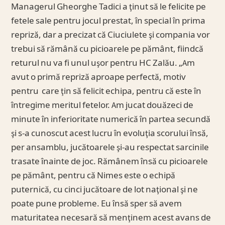
Managerul Gheorghe Tadici a ţinut să le felicite pe
fetele sale pentru jocul prestat, în special în prima
repriză, dar a precizat că Ciuciulete şi compania vor
trebui să rămână cu picioarele pe pământ, fiindcă
returul nu va fi unul uşor pentru HC Zalău. „Am
avut o primă repriză aproape perfectă, motiv
pentru care ţin să felicit echipa, pentru că este în
întregime meritul fetelor. Am jucat douăzeci de
minute în inferioritate numerică în partea secundă
şi s-a cunoscut acest lucru în evoluţia scorului însă,
per ansamblu, jucătoarele şi-au respectat sarcinile
trasate înainte de joc. Rămânem însă cu picioarele
pe pământ, pentru că Nimes este o echipă
puternică, cu cinci jucătoare de lot naţional şi ne
poate pune probleme. Eu însă sper să avem
maturitatea necesară să menţinem acest avans de