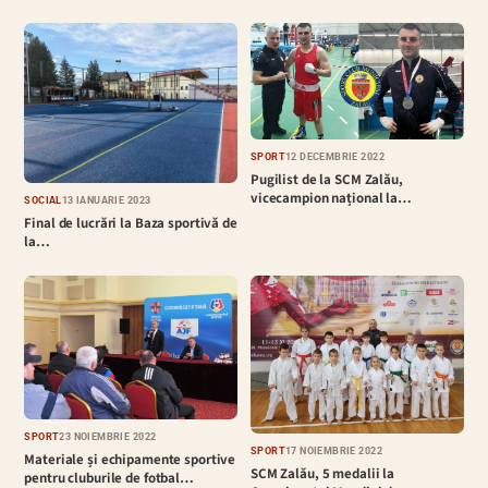
SPORT
12 DECEMBRIE 2022
Pugilist de la SCM Zalău,
vicecampion național la…
SOCIAL
13 IANUARIE 2023
Final de lucrări la Baza sportivă de
la…
SPORT
23 NOIEMBRIE 2022
SPORT
17 NOIEMBRIE 2022
Materiale și echipamente sportive
SCM Zalău, 5 medalii la
pentru cluburile de fotbal…