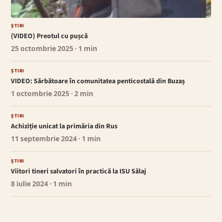
ȘTIRI
(VIDEO) Preotul cu pușcă
25 octombrie 2025
· 1 min
ȘTIRI
VIDEO: Sărbătoare în comunitatea penticostală din Buzaș
1 octombrie 2025
· 2 min
ȘTIRI
Achiziție unicat la primăria din Rus
11 septembrie 2024
· 1 min
ȘTIRI
Viitori tineri salvatori în practică la ISU Sălaj
8 iulie 2024
· 1 min