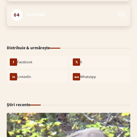
04
CULTURĂ
240
Distribuie & urmărește
f
Facebook
𝕏
X
in
LinkedIn
wa
WhatsApp
Știri recente