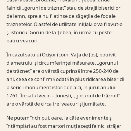
Basarabasa, Brotuna, Prăvăleni, Ţebea, unde
falnicii „goruni de trăznet” stau de strajă bisericilor
de lemn, spre a nu fi atinse de săgeţile de foc ale
trăznetelor. O astfel de utilitate iniţială o va fi avut-o
şi istoricul Gorun de la Ţebea, în urmă cu peste
patru veacuri.
În cazul satului Ocişor (com. Vaţa de Jos), potrivit
diametrului şi circumferinţei măsurate, „gorunul
de trăznet” are o vârstă cuprinsă între 250-240 de
ani, ceea ce confirmă odată în plus ridicarea bisericii
bisericii monument istoric de aici, în jurul anului
1761. În satul vecin – Ioneşti, „gorunul de trăznet”
are o vârstă de circa trei veacuri şi jumătate.
Ne putem închipui, oare, la câte evenimente şi
întâmplări au fost martori muţi aceşti falnici străjeri