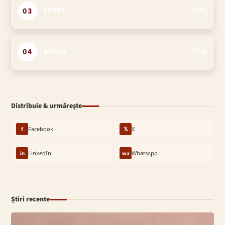
03
SPORT
127
04
SOCIAL
110
Distribuie & urmărește
f
Facebook
𝕏
X
in
LinkedIn
wa
WhatsApp
Știri recente