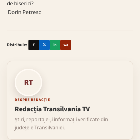
de biserici?
Dorin Petresc
Distribuie:
f
𝕏
in
wa
RT
DESPRE REDACȚIE
Redacția Transilvania TV
Știri, reportaje și informații verificate din
județele Transilvaniei.