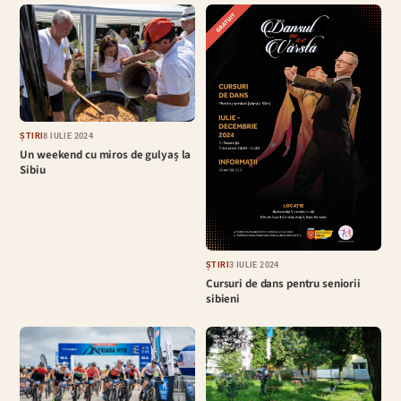
ȘTIRI
8 IULIE 2024
Un weekend cu miros de gulyaș la
Sibiu
ȘTIRI
3 IULIE 2024
Cursuri de dans pentru seniorii
sibieni