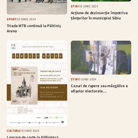
ȘTIRI
18 IUNIE 2024
Acțiune de dezinsecție împotriva
țânțarilor în municipiul Sibiu
SPORT
28 IUNIE 2024
Triada MTB continuă la Păltiniș
Arena
ȘTIRI
5 IUNIE 2024
Cazuri de rupere sau mâzgălire a
afișelor electorale…
CULTURĂ
10 IUNIE 2024
Lansare de carte la biblioteca