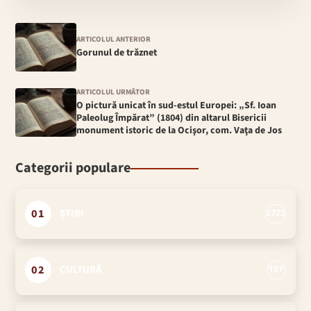
ARTICOLUL ANTERIOR
Gorunul de trăznet
ARTICOLUL URMĂTOR
O pictură unicat în sud-estul Europei: „Sf. Ioan
Paleolug Împărat” (1804) din altarul Bisericii
monument istoric de la Ocişor, com. Vaţa de Jos
Categorii populare
01
ȘTIRI
2725
02
CULTURĂ
167