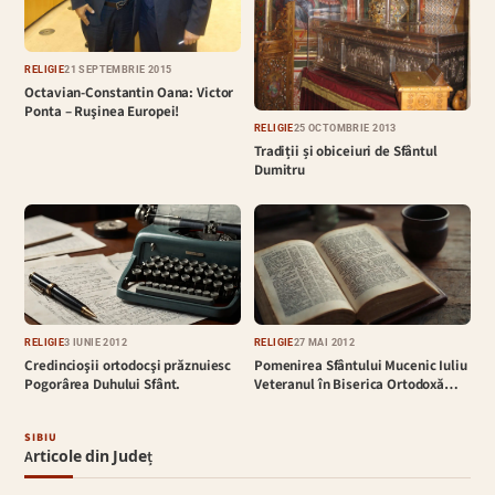
RELIGIE
21 SEPTEMBRIE 2015
Octavian-Constantin Oana: Victor
Ponta – Ruşinea Europei!
RELIGIE
25 OCTOMBRIE 2013
Tradiții și obiceiuri de Sfântul
Dumitru
RELIGIE
3 IUNIE 2012
RELIGIE
27 MAI 2012
Credincioşii ortodocşi prăznuiesc
Pomenirea Sfântului Mucenic Iuliu
Pogorârea Duhului Sfânt.
Veteranul în Biserica Ortodoxă…
SIBIU
Articole din Județ