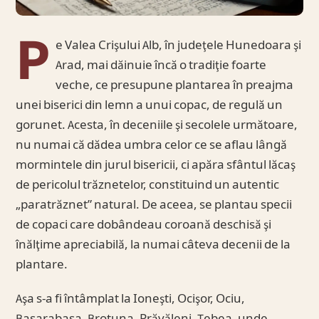
P
e Valea Crişului Alb, în judeţele Hunedoara şi
Arad, mai dăinuie încă o tradiţie foarte
veche, ce presupune plantarea în preajma
unei biserici din lemn a unui copac, de regulă un
gorunet. Acesta, în deceniile şi secolele următoare,
nu numai că dădea umbra celor ce se aflau lângă
mormintele din jurul bisericii, ci apăra sfântul lăcaş
de pericolul trăznetelor, constituind un autentic
„paratrăznet” natural. De aceea, se plantau specii
de copaci care dobândeau coroană deschisă şi
înălţime apreciabilă, la numai câteva decenii de la
plantare.
Aşa s-a fi întâmplat la Ioneşti, Ocişor, Ociu,