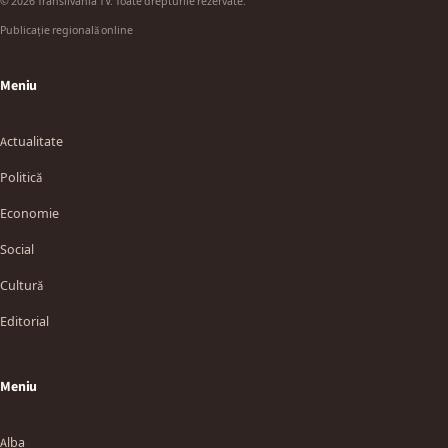
© 2026 Transilvania TV. Toate drepturile rezervate.
Publicație regională online
Meniu
Actualitate
Politică
Economie
Social
Cultură
Editorial
Meniu
Alba