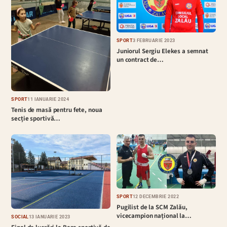
SPORT
3 FEBRUARIE 2023
Juniorul Sergiu Elekes a semnat
un contract de…
SPORT
11 IANUARIE 2024
Tenis de masă pentru fete, noua
secție sportivă…
SPORT
12 DECEMBRIE 2022
Pugilist de la SCM Zalău,
vicecampion național la…
SOCIAL
13 IANUARIE 2023