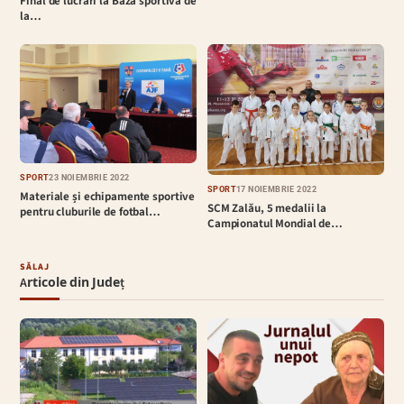
Final de lucrări la Baza sportivă de
la…
SPORT
23 NOIEMBRIE 2022
SPORT
17 NOIEMBRIE 2022
Materiale și echipamente sportive
SCM Zalău, 5 medalii la
pentru cluburile de fotbal…
Campionatul Mondial de…
SĂLAJ
Articole din Județ