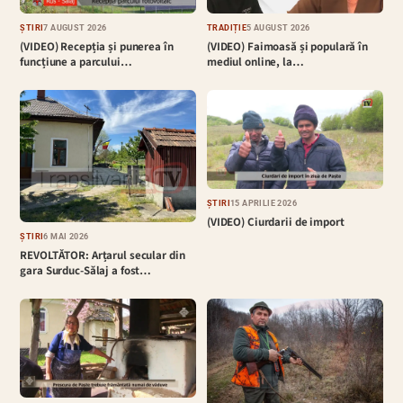
ȘTIRI
7 AUGUST 2026
TRADIȚIE
5 AUGUST 2026
(VIDEO) Recepția și punerea în
(VIDEO) Faimoasă și populară în
funcțiune a parcului…
mediul online, la…
ȘTIRI
15 APRILIE 2026
(VIDEO) Ciurdarii de import
ȘTIRI
6 MAI 2026
REVOLTĂTOR: Arțarul secular din
gara Surduc-Sălaj a fost…