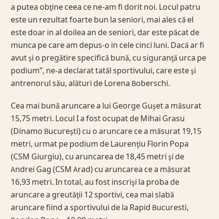
a putea obţine ceea ce ne-am fi dorit noi. Locul patru
este un rezultat foarte bun la seniori, mai ales că el
este doar in al doilea an de seniori, dar este păcat de
munca pe care am depus-o in cele cinci luni. Dacă ar fi
avut şi o pregătire specifică bună, cu siguranţă urca pe
podium”, ne-a declarat tatăl sportivului, care este şi
antrenorul său, alături de Lorena Boberschi.
Cea mai bună aruncare a lui George Guşet a măsurat
15,75 metri. Locul I a fost ocupat de Mihai Grasu
(Dinamo Bucureşti) cu o aruncare ce a măsurat 19,15
metri, urmat pe podium de Laurenţiu Florin Popa
(CSM Giurgiu), cu aruncarea de 18,45 metri şi de
Andrei Gag (CSM Arad) cu aruncarea ce a măsurat
16,93 metri. In total, au fost inscrişi la proba de
aruncare a greutăţii 12 sportivi, cea mai slabă
aruncare fiind a sportivului de la Rapid Bucuresti,