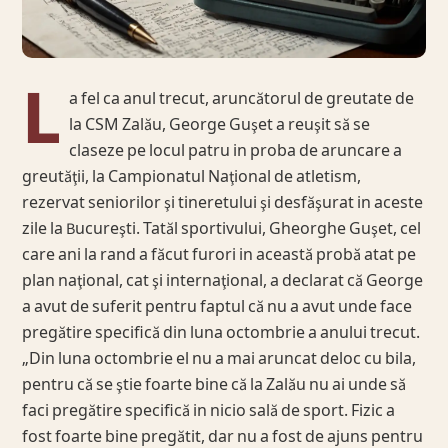
L
a fel ca anul trecut, aruncătorul de greutate de
la CSM Zalău, George Guşet a reuşit să se
claseze pe locul patru in proba de aruncare a
greutăţii, la Campionatul Naţional de atletism,
rezervat seniorilor şi tineretului şi desfăşurat in aceste
zile la Bucureşti. Tatăl sportivului, Gheorghe Guşet, cel
care ani la rand a făcut furori in această probă atat pe
plan naţional, cat şi internaţional, a declarat că George
a avut de suferit pentru faptul că nu a avut unde face
pregătire specifică din luna octombrie a anului trecut.
„Din luna octombrie el nu a mai aruncat deloc cu bila,
pentru că se ştie foarte bine că la Zalău nu ai unde să
faci pregătire specifică in nicio sală de sport. Fizic a
fost foarte bine pregătit, dar nu a fost de ajuns pentru