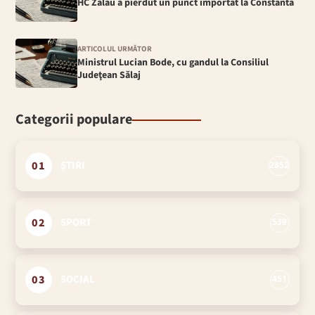
HC Zalau a pierdut un punct importat la Constanta
ARTICOLUL URMĂTOR
Ministrul Lucian Bode, cu gandul la Consiliul
Judeţean Sălaj
Categorii populare
01
ȘTIRI
2852
02
SPORT
539
03
SOCIAL
451