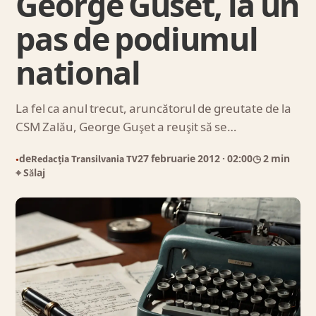
George Guset, la un
pas de podiumul
national
La fel ca anul trecut, aruncătorul de greutate de la
CSM Zalău, George Guşet a reuşit să se…
de
Redacția Transilvania TV
27 februarie 2012
· 02:00
◷ 2 min
●
⌖ Sălaj