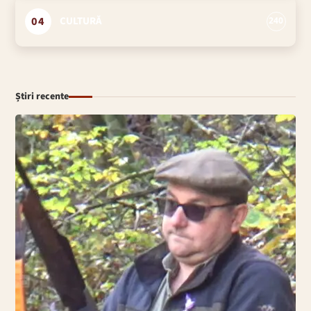
04
CULTURĂ
240
Știri recente