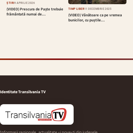
ȘTIRI
9 APRILIE 2026
(VIDEO) Prescura de Paște trebuie
TIMP LIBER
11 DECEMBRIE 2025
frământată numai de…
(VIDEO) Vânătoare ca pe vremea
bunicilor, cu puștile…
Identitate Transilvania TV
Informații regionale, actualitate și povești din județele