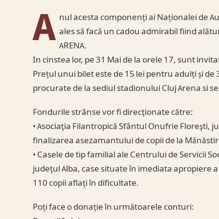
A
nul acesta componenţi ai Naționalei de Aur a
ales să facă un cadou admirabil fiind alături 
ARENA.
In cinstea lor, pe 31 Mai de la orele 17, sunt invita
Prețul unui bilet este de 15 lei pentru adulți și de 
procurate de la sediul stadionului Cluj Arena si s
Fondurile strânse vor fi direcţionate către:
• Asociaţia Filantropică Sfântul Onufrie Floreşti, 
finalizarea asezamantului de copii de la Mănăstire
• Casele de tip familial ale Centrului de Servici
judeţul Alba, case situate în imediata apropiere
110 copii aflaţi în dificultate.
Poți face o donație în următoarele conturi: