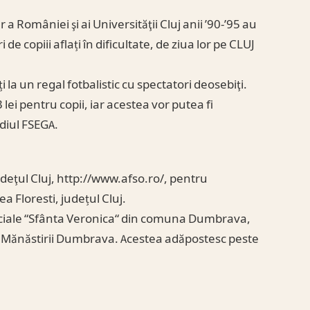
 României şi ai Universităţii Cluj anii ’90-’95 au
de copiii aflați în dificultate, de ziua lor pe CLUJ
ți la un regal fotbalistic cu spectatori deosebiţi.
3 lei pentru copii, iar acestea vor putea fi
ediul FSEGA.
judeţul Cluj, http://www.afso.ro/, pentru
a Floresti, județul Cluj.
i Sociale “Sfânta Veronica“ din comuna Dumbrava,
 a Mănăstirii Dumbrava. Acestea adăpostesc peste