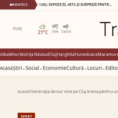
23 MAI 2026, NOAPTEA MUZEELOR LA SEBEȘ: EXPOZIȚII, ARTĂ ȘI SURPRIZE PENTRU VIZITATORI
NOUTĂȚI
05:
Parțial noros
CLUJ
21°C
76%
5 km/h
Alba
Bihor
Bistrița Năsăud
Cluj
Harghita
Hunedoara
Maramur
Acasă
Știri
Social
Economie
Cultură
Locuri
Edito
⌄
⌄
⌄
⌄
Acasă
/
Generația de Aur vine pe Cluj Arena pentru un
SPORT