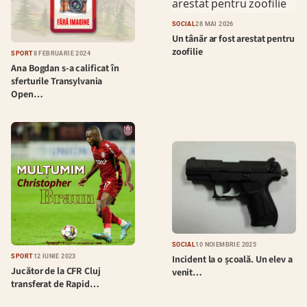
SOCIAL
28 MAI 2026
Un tânăr ar fost arestat pentru
zoofilie
SPORT
8 FEBRUARIE 2024
Ana Bogdan s-a calificat în
sferturile Transylvania
Open…
SOCIAL
10 NOIEMBRIE 2025
Incident la o școală. Un elev a
SPORT
12 IUNIE 2023
Jucător de la CFR Cluj
venit…
transferat de Rapid…