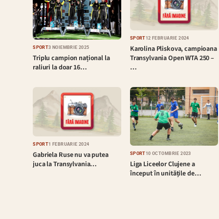
SPORT
12 FEBRUARIE 2024
Karolina Pliskova, campioana
SPORT
3 NOIEMBRIE 2025
Triplu campion național la
Transylvania Open WTA 250 –
raliuri la doar 16…
…
SPORT
1 FEBRUARIE 2024
Gabriela Ruse nu va putea
SPORT
10 OCTOMBRIE 2023
Liga Liceelor Clujene a
juca la Transylvania…
început în unitățile de…