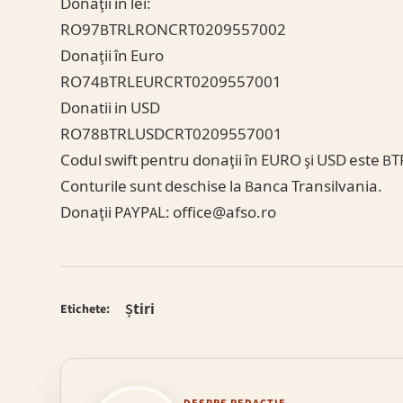
Donaţii în lei:
RO97BTRLRONCRT0209557002
Donaţii în Euro
RO74BTRLEURCRT0209557001
Donatii in USD
RO78BTRLUSDCRT0209557001
Codul swift pentru donaţii în EURO şi USD este 
Conturile sunt deschise la Banca Transilvania.
Donaţii PAYPAL:
office@afso.ro
Știri
Etichete: