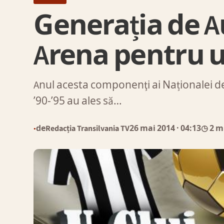
Generația de Au
Arena pentru u
Anul acesta componenţi ai Naționalei de A
’90-’95 au ales să…
de
Redacția Transilvania TV
26 mai 2014
· 04:13
◷ 2 m
●