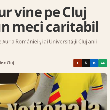
r vine pe Cluj
n meci caritabil
ur a României şi ai Universităţii Cluj anii
in
⌖ Cluj
f
𝕏
in
wa