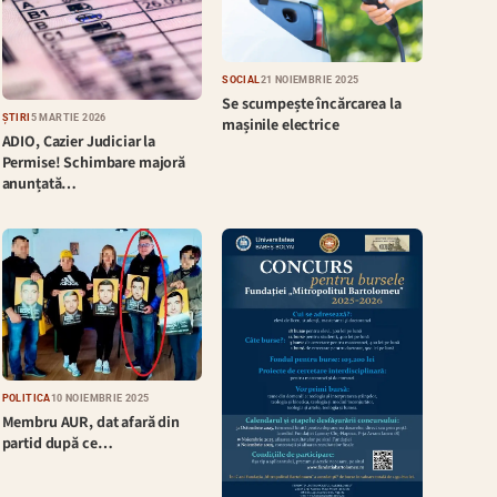
SOCIAL
21 NOIEMBRIE 2025
Se scumpește încărcarea la
ȘTIRI
5 MARTIE 2026
mașinile electrice
ADIO, Cazier Judiciar la
Permise! Schimbare majoră
anunțată…
POLITICĂ
10 NOIEMBRIE 2025
Membru AUR, dat afară din
partid după ce…