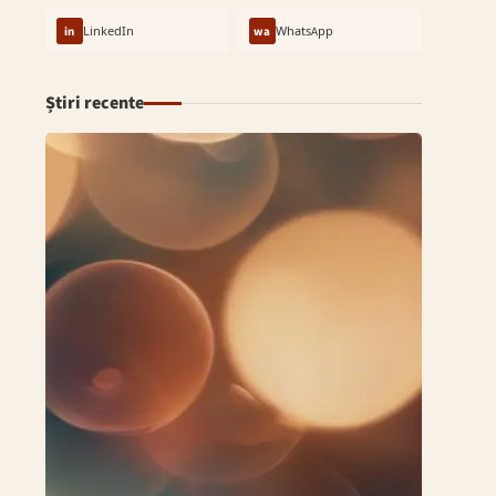
in
LinkedIn
wa
WhatsApp
Știri recente