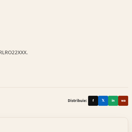
BTRLRO22XXX.
Distribuie:
f
𝕏
in
wa