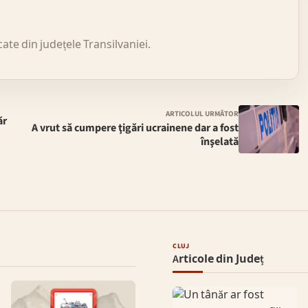
icate din județele Transilvaniei.
ARTICOLUL URMĂTOR
ăr
A vrut să cumpere ţigări ucrainene dar a fost
înşelată
CLUJ
Articole din Județ