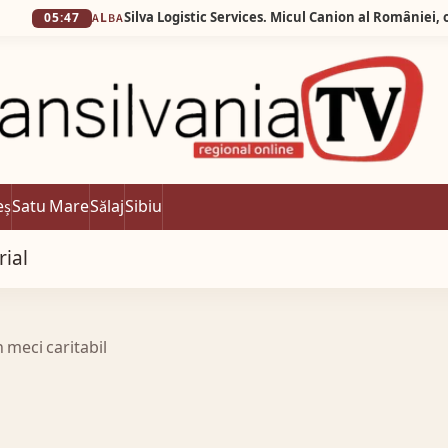
47
ALBA
eș
Satu Mare
Sălaj
Sibiu
rial
 meci caritabil