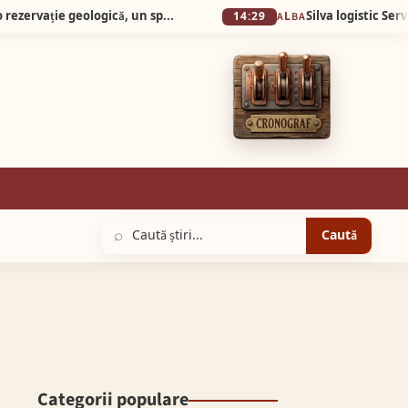
Silva Logistic Services. Micul Canion al României, o rezervație geologică, un spectacol vizual unde timpul și apa au lucrat împreună, sculptând în carnea pământului forme de o frumusețe stranie.
14:29
ALBA
⌕
Caută
Categorii populare