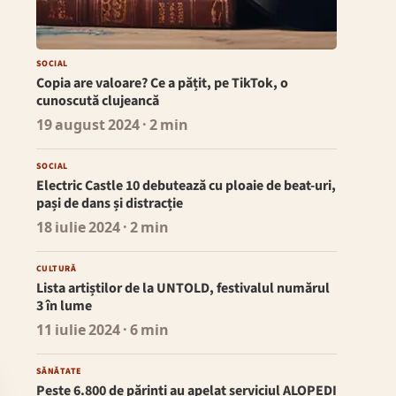
SOCIAL
Copia are valoare? Ce a pățit, pe TikTok, o
cunoscută clujeancă
19 august 2024
· 2 min
SOCIAL
Electric Castle 10 debutează cu ploaie de beat-uri,
pași de dans și distracție
18 iulie 2024
· 2 min
CULTURĂ
Lista artiștilor de la UNTOLD, festivalul numărul
3 în lume
11 iulie 2024
· 6 min
SĂNĂTATE
Peste 6.800 de părinți au apelat serviciul ALOPEDI