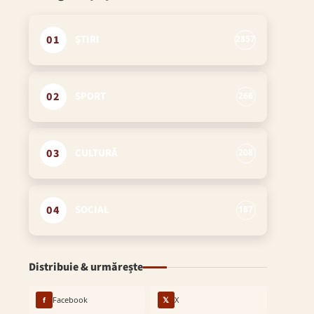
01
ȘTIRI
2857
02
SPORT
266
03
CULTURĂ
208
04
SOCIAL
187
Distribuie & urmărește
f
Facebook
𝕏
X