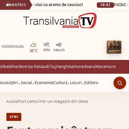
l, capitala fumului cu aromă de cauciuc!
NOUTĂȚI
10:41
Parțial noros
HUNEDOARA
26°C
65%
0 km/h
Alba
Bihor
Bistrița Năsăud
Cluj
Harghita
Hunedoara
Maramureș
Satu 
Acasă
Știri
Social
Economie
Cultură
Locuri
Editorial
⌄
⌄
⌄
⌄
Caut
Acasă
/
Furt comis într-un magazin din Deva
ȘTIRI