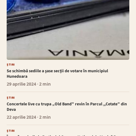
ȘTIRI
Se schimbă sediile a şase secţii de votare în municipiul
Hunedoara
29 aprilie 2024
· 2 min
ȘTIRI
Concertele live cu trupa „Old Band” revin în Parcul ,,Cetate” din
Deva
22 aprilie 2024
· 2 min
ȘTIRI