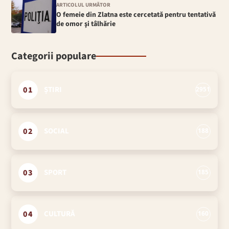
ARTICOLUL URMĂTOR
O femeie din Zlatna este cercetată pentru tentativă
de omor şi tâlhărie
Categorii populare
01
ȘTIRI
2951
02
SOCIAL
188
03
SPORT
185
04
CULTURĂ
160