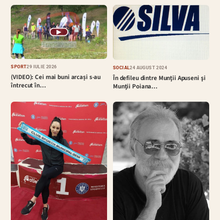
▶
SPORT
29 IULIE 2026
SOCIAL
24 AUGUST 2024
(VIDEO): Cei mai buni arcași s-au
În defileu dintre Munţii Apuseni şi
întrecut în…
Munţii Poiana…