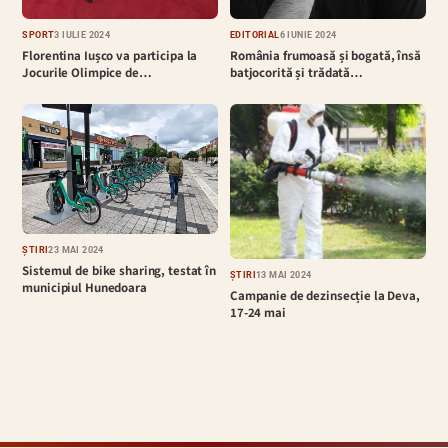
EDITORIAL
6 IUNIE 2024
SPORT
3 IULIE 2024
România frumoasă și bogată, însă
Florentina Iușco va participa la
batjocorită și trădată…
Jocurile Olimpice de…
ȘTIRI
23 MAI 2024
Sistemul de bike sharing, testat în
ȘTIRI
13 MAI 2024
municipiul Hunedoara
Campanie de dezinsecție la Deva,
17-24 mai