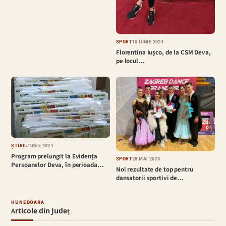
SPORT
10 IUNIE 2024
Florentina Iușco, de la CSM Deva,
pe locul…
ȘTIRI
5 IUNIE 2024
Program prelungit la Evidența
SPORT
28 MAI 2024
Persoanelor Deva, în perioada…
Noi rezultate de top pentru
dansatorii sportivi de…
HUNEDOARA
Articole din Județ