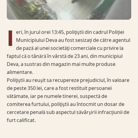
I
eri, în jurul orei 13:45, poliţiştii din cadrul Poliţiei
Municipiului Deva au fost sesizaţi de către agentul
de pază al unei societăţi comerciale cu privire la
faptul că o tânără în vârstă de 23 ani, din municipiul
Deva, a sustras din magazin mai multe produse
alimentare.
Poliţiştii au reuşit sa recupereze prejudiciul, în valoare
de peste 350 lei, care a fost restituit persoanei
vătămate, iar pe numele tinerei, suspectă de
comiterea furtului, poliţiştii au întocmit un dosar de
cercetare penală sub aspectul săvârşirii infracţiunii de
furt calificat.