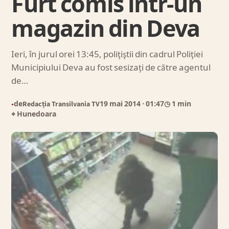
Furt comis într-un
magazin din Deva
Ieri, în jurul orei 13:45, poliţiştii din cadrul Poliţiei
Municipiului Deva au fost sesizaţi de către agentul
de…
de
Redacția Transilvania TV
19 mai 2014
· 01:47
◷ 1 min
●
⌖ Hunedoara