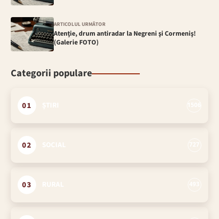
ARTICOLUL URMĂTOR
Atenţie, drum antiradar la Negreni şi Cormeniş!
(Galerie FOTO)
Categorii populare
01
ȘTIRI
1506
02
SOCIAL
727
03
RURAL
493