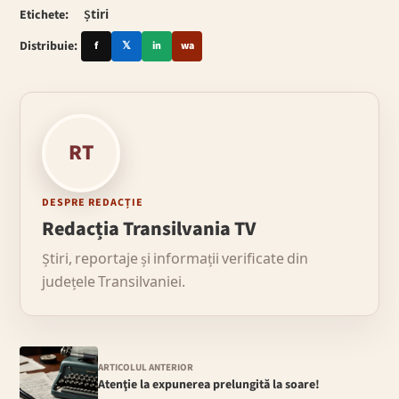
Etichete:
Știri
Distribuie:
f
𝕏
in
wa
RT
DESPRE REDACȚIE
Redacția Transilvania TV
Știri, reportaje și informații verificate din
județele Transilvaniei.
ARTICOLUL ANTERIOR
Atenţie la expunerea prelungită la soare!