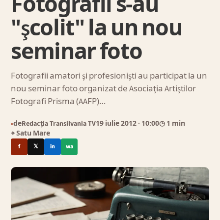
Fotografii s-au
"şcolit" la un nou
seminar foto
Fotografii amatori şi profesionişti au participat la un
nou seminar foto organizat de Asociaţia Artiştilor
Fotografi Prisma (AAFP)…
de
Redacția Transilvania TV
19 iulie 2012
· 10:00
◷ 1 min
●
⌖ Satu Mare
f
𝕏
in
wa