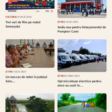
CULTURĂ
24 IULIE 2026
Trei seri de film pe malul
ȘTIRI
8 IULIE 2024
Someșului
Sediu nou pentru Detașamentul de
Pompieri Carei
ȘTIRI
3 IULIE 2024
ȘTIRI
28 IUNIE 2024
Un nou caz de rabie în județul
Opt microbuze electrice pentru
Satu…
elevi au sosit în…