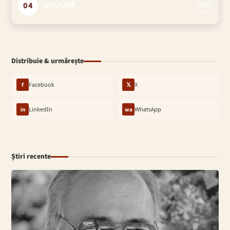
04
CULTURĂ
420
Distribuie & urmărește
f
Facebook
𝕏
X
in
LinkedIn
wa
WhatsApp
Știri recente