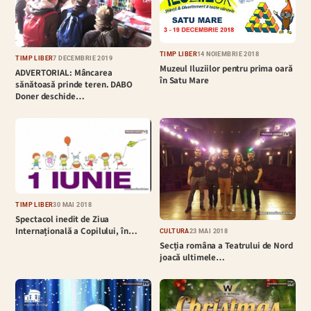
TIMP LIBER
14 NOIEMBRIE 2018
TIMP LIBER
7 DECEMBRIE 2019
Muzeul Iluziilor pentru prima oară
ADVERTORIAL: Mâncarea
în Satu Mare
sănătoasă prinde teren. DABO
Doner deschide…
TIMP LIBER
30 MAI 2018
Spectacol inedit de Ziua
Internațională a Copilului, în…
CULTURĂ
23 MAI 2018
Secția româna a Teatrului de Nord
joacă ultimele…