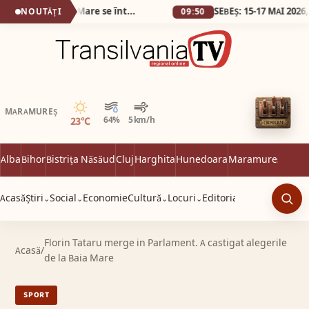
(VIDEO) Veteranii Aeroclubului Baia Mare se întâlnesc sâmbătă 6 iunie
NOUTĂȚI
09:50
Senin
MARAMUREȘ
23°C
64%
5 km/h
Alba
Bihor
Bistrița Năsăud
Cluj
Harghita
Hunedoara
Maramureș
Satu 
Acasă
Știri
Social
Economie
Cultură
Locuri
Editorial
⌄
⌄
⌄
⌄
Caut
Florin Tataru merge in Parlament. A castigat alegerile
Acasă
/
de la Baia Mare
SPORT