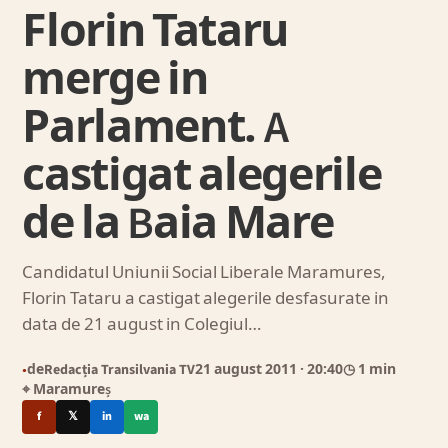
Florin Tataru
merge in
Parlament. A
castigat alegerile
de la Baia Mare
Candidatul Uniunii Social Liberale Maramures,
Florin Tataru a castigat alegerile desfasurate in
data de 21 august in Colegiul…
de
Redacția Transilvania TV
21 august 2011
· 20:40
◷ 1 min
●
⌖ Maramureș
f
𝕏
in
wa