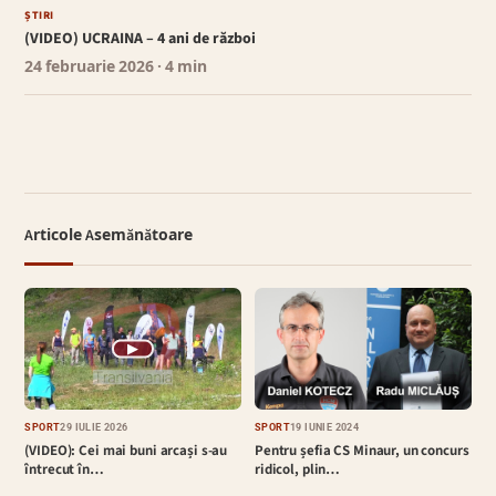
ȘTIRI
(VIDEO) UCRAINA – 4 ani de război
24 februarie 2026
· 4 min
Articole Asemănătoare
▶
SPORT
29 IULIE 2026
SPORT
19 IUNIE 2024
(VIDEO): Cei mai buni arcași s-au
Pentru șefia CS Minaur, un concurs
întrecut în…
ridicol, plin…