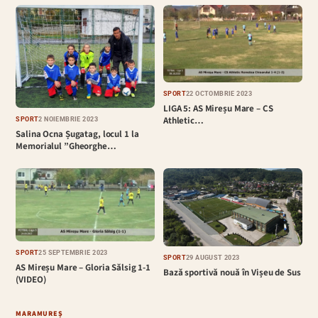
SPORT
22 OCTOMBRIE 2023
LIGA 5: AS Mireșu Mare – CS
Athletic…
SPORT
2 NOIEMBRIE 2023
Salina Ocna Șugatag, locul 1 la
Memorialul ”Gheorghe…
SPORT
25 SEPTEMBRIE 2023
SPORT
29 AUGUST 2023
AS Mireșu Mare – Gloria Sălsig 1-1
Bază sportivă nouă în Vișeu de Sus
(VIDEO)
MARAMUREȘ