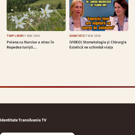
TIMP LIBER
31 MAI 2026
SĂNĂTATE
27 MAI 2026
Poiana cu Narcise a atras în
(VIDEO) Stomatologia și Chirurgia
Repedea turiști…
Estetică ne schimbă viața
Identitate Transilvania TV