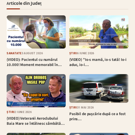
Articole din Județ
SĂNĂTATE
3 AUGUST 2026
ȘTIRI
6 IUNIE 2026
(VIDEO): Pacientul cu numărul
(VIDEO) ”Io-s mamă, io-s tată! Io-i
10.000! Moment memorabil în…
aduc, io-i…
ȘTIRI
31 MAI 2026
ȘTIRI
2 IUNIE 2026
Pasibil de pușcărie după ce a fost
(VIDEO) Veteranii Aeroclubului
prins…
Baia Mare se întâlnesc sâmbătă…