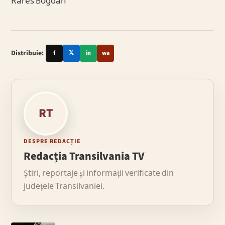
Rares Bogdan
Distribuie:
f
𝕏
in
wa
RT
DESPRE REDACȚIE
Redacția Transilvania TV
Știri, reportaje și informații verificate din
județele Transilvaniei.