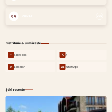
04
RURAL
295
Distribuie & urmărește
f
Facebook
𝕏
X
in
LinkedIn
wa
WhatsApp
Știri recente