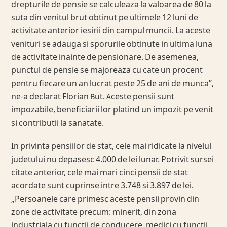
drepturile de pensie se calculeaza la valoarea de 80 la
suta din venitul brut obtinut pe ultimele 12 luni de
activitate anterior iesirii din campul muncii. La aceste
venituri se adauga si sporurile obtinute in ultima luna
de activitate inainte de pensionare. De asemenea,
punctul de pensie se majoreaza cu cate un procent
pentru fiecare un an lucrat peste 25 de ani de munca”,
ne-a declarat Florian But. Aceste pensii sunt
impozabile, beneficiarii lor platind un impozit pe venit
si contributii la sanatate.
In privinta pensiilor de stat, cele mai ridicate la nivelul
judetului nu depasesc 4.000 de lei lunar. Potrivit sursei
citate anterior, cele mai mari cinci pensii de stat
acordate sunt cuprinse intre 3.748 si 3.897 de lei.
„Persoanele care primesc aceste pensii provin din
zone de activitate precum: minerit, din zona
industriala cu functii de conducere, medici cu functii