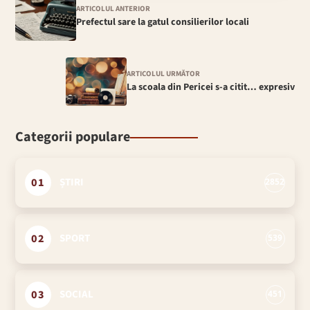
ARTICOLUL ANTERIOR
Prefectul sare la gatul consilierilor locali
ARTICOLUL URMĂTOR
La scoala din Pericei s-a citit… expresiv
Categorii populare
01
ȘTIRI
2852
02
SPORT
539
03
SOCIAL
451