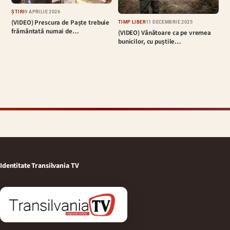
ȘTIRI
9 APRILIE 2026
(VIDEO) Prescura de Paște trebuie
TIMP LIBER
11 DECEMBRIE 2025
frământată numai de…
(VIDEO) Vânătoare ca pe vremea
bunicilor, cu puștile…
Identitate Transilvania TV