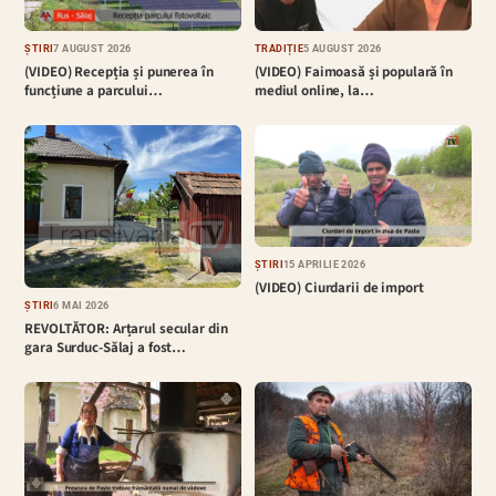
ȘTIRI
7 AUGUST 2026
TRADIȚIE
5 AUGUST 2026
(VIDEO) Recepția și punerea în
(VIDEO) Faimoasă și populară în
funcțiune a parcului…
mediul online, la…
ȘTIRI
15 APRILIE 2026
(VIDEO) Ciurdarii de import
ȘTIRI
6 MAI 2026
REVOLTĂTOR: Arțarul secular din
gara Surduc-Sălaj a fost…