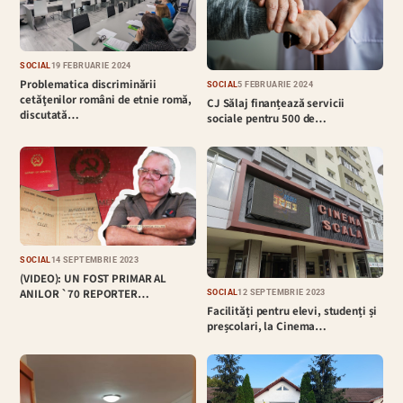
SOCIAL
19 FEBRUARIE 2024
Problematica discriminării
SOCIAL
5 FEBRUARIE 2024
cetăţenilor români de etnie romă,
CJ Sălaj finanțează servicii
discutată…
sociale pentru 500 de…
SOCIAL
14 SEPTEMBRIE 2023
(VIDEO): UN FOST PRIMAR AL
ANILOR `70 REPORTER…
SOCIAL
12 SEPTEMBRIE 2023
Facilități pentru elevi, studenți și
preșcolari, la Cinema…