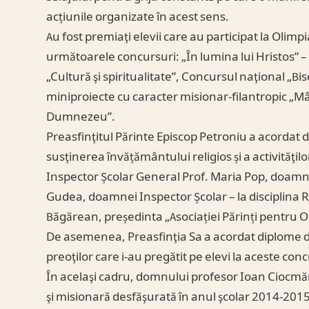
acțiunile organizate în acest sens.
Au fost premiaţi elevii care au participat la Olimpi
următoarele concursuri: „În lumina lui Hristos” –
„Cultură şi spiritualitate”, Concursul naţional „Bi
miniproiecte cu caracter misionar-filantropic „Mâi
Dumnezeu”.
Preasfinţitul Părinte Episcop Petroniu a acordat 
susţinerea învățământului religios și a activităţil
Inspector Școlar General Prof. Maria Pop, doamn
Gudea, doamnei Inspector Școlar – la disciplina 
Băgărean, președinta „Asociației Părinți pentru Ora
De asemenea, Preasfinţia Sa a acordat diplome de m
preoţilor care i-au pregătit pe elevi la aceste conc
În acelaşi cadru, domnului profesor Ioan Ciocmăre
şi misionară desfăşurată în anul şcolar 2014-2015,