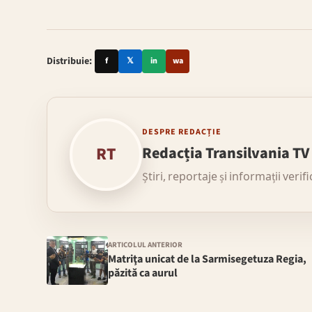
Distribuie:
f
𝕏
in
wa
DESPRE REDACȚIE
RT
Redacția Transilvania TV
Știri, reportaje și informații verif
ARTICOLUL ANTERIOR
Matriţa unicat de la Sarmisegetuza Regia,
păzită ca aurul