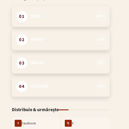
01
ȘTIRI
2851
02
SPORT
539
03
SOCIAL
451
04
CULTURĂ
240
Distribuie & urmărește
f
Facebook
𝕏
X