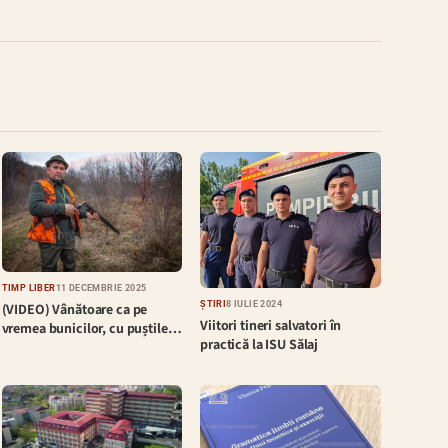
TIMP LIBER
11 DECEMBRIE 2025
ȘTIRI
8 IULIE 2024
(VIDEO) Vânătoare ca pe
Viitori tineri salvatori în
vremea bunicilor, cu puștile…
practică la ISU Sălaj