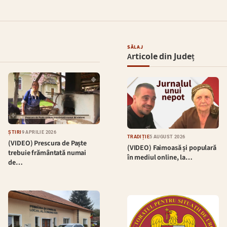
SĂLAJ
Articole din Județ
ȘTIRI
9 APRILIE 2026
TRADIȚIE
5 AUGUST 2026
(VIDEO) Prescura de Paște
(VIDEO) Faimoasă și populară
trebuie frământată numai
în mediul online, la…
de…