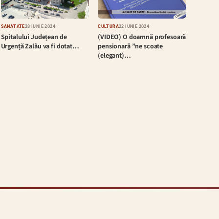
SĂNĂTATE
28 IUNIE 2024
CULTURĂ
22 IUNIE 2024
Spitalului Județean de
(VIDEO) O doamnă profesoară
Urgență Zalău va fi dotat…
pensionară ”ne scoate
(elegant)…