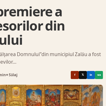
 premiere a
esorilor din
ului
Înălţarea Domnului”din municipiul Zalău a fost
levilor…
min
⌖ Sălaj
f
𝕏
in
wa