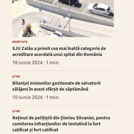
SĂNĂTATE
SJU Zalău a primit cea mai înaltă categorie de
acreditare acordată unui spital din România
18 iunie 2024
· 1 min
ȘTIRI
Bilanțul misiunilor gestionate de salvatorii
sălăjeni în acest sfârșit de săptămână
10 iunie 2024
· 1 min
ȘTIRI
Reținut de polițiștii din Șimleu Silvaniei, pentru
comiterea infracțiunilor de tentativă la furt
calificat și furt calificat