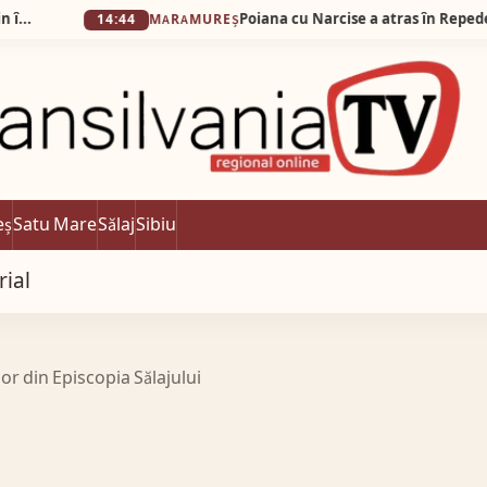
Poiana cu Narcise a atras în Repedea turiști din
14:44
MARAMUREȘ
eș
Satu Mare
Sălaj
Sibiu
rial
lor din Episcopia Sălajului