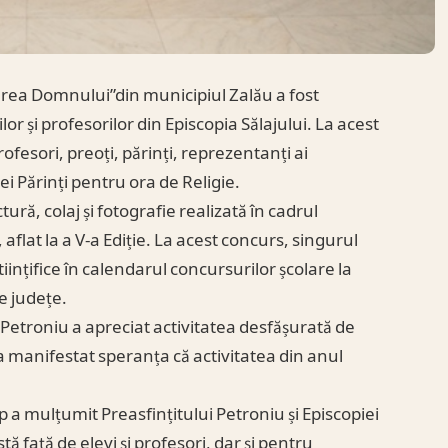
ţarea Domnului”din municipiul Zalău a fost
or și profesorilor din Episcopia Sălajului. La acest
ofesori, preoți, părinți, reprezentanți ai
ei Părinți pentru ora de Religie.
ură, colaj și fotografie realizată în cadrul
aflat la a V-a Ediție. La acest concurs, singurul
Științifice în calendarul concursurilor școlare la
de județe.
 Petroniu a apreciat activitatea desfășurată de
și-a manifestat speranța că activitatea din anul
a mulțumit Preasfințitului Petroniu și Episcopiei
ă față de elevi și profesori, dar și pentru