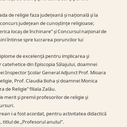
ada de religie faza județeană și națională şi la
 concurs judeţean de cunoştinţe religioase;
serica locaş de închinare” și Concursul naţional de
ni întinse spre lucrarea poruncilor lui
diplome de excelenţă pentru implicarea şi
or catehetice din Episcopia Sălajului, doamnei
ei Inspector Școlar General Adjunct Prof. Mioara
Religie, Prof. Claudia Boha și doamnei Monica
 de Religie” filiala Zalău.
erit şi premii profesorilor de religie şi
ursuri.
an i-a fost acordat, pentru activitatea didactică
 titlul de „Profesorul anului”.