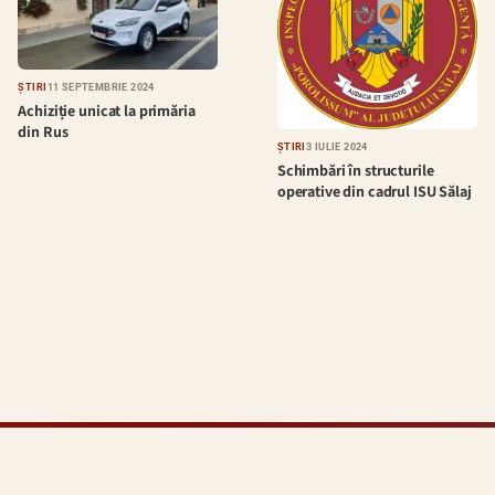
ȘTIRI
11 SEPTEMBRIE 2024
Achiziție unicat la primăria
din Rus
ȘTIRI
3 IULIE 2024
Schimbări în structurile
operative din cadrul ISU Sălaj