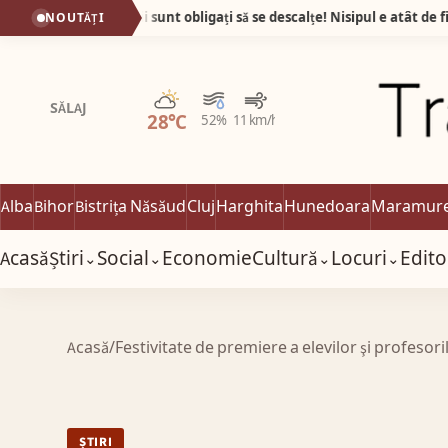
Plaja din Tunisia unde turiștii sunt obligați să se descalțe! Nisipul e atât de fin încât pare cernut prin sită!
NOUTĂȚI
Parțial noros
SĂLAJ
28°C
52%
11 km/h
Alba
Bihor
Bistrița Năsăud
Cluj
Harghita
Hunedoara
Maramur
Acasă
Știri
Social
Economie
Cultură
Locuri
Edito
⌄
⌄
⌄
⌄
Acasă
/
Festivitate de premiere a elevilor şi profesori
ȘTIRI