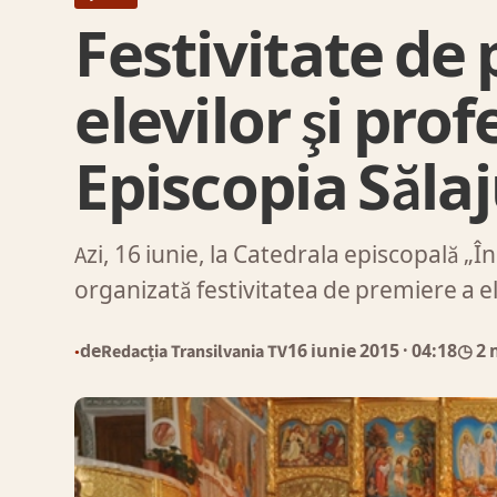
Festivitate de
elevilor şi prof
Episcopia Sălaj
Azi, 16 iunie, la Catedrala episcopală „
organizată festivitatea de premiere a e
de
Redacția Transilvania TV
16 iunie 2015
· 04:18
◷ 2 
●