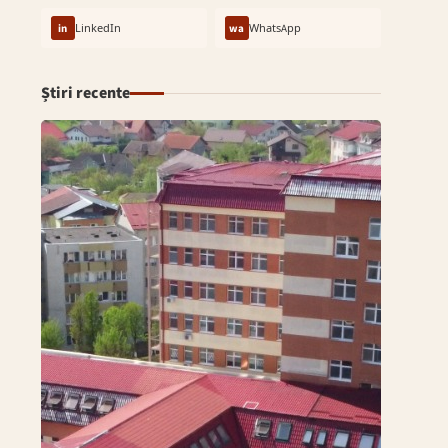
in
LinkedIn
wa
WhatsApp
Știri recente