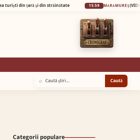
 țară și din străinătate
(VIDEO) ”Io-s mamă
15:59
MARAMUREȘ
⌕
Caută
Categorii populare