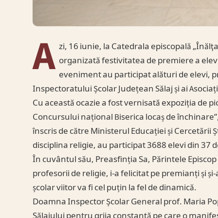
A
zi, 16 iunie, la Catedrala episcopală „Înăl
organizată festivitatea de premiere a elevil
eveniment au participat alături de elevi, pr
Inspectoratului Școlar Județean Sălaj și ai Asociați
Cu această ocazie a fost vernisată expoziția de pict
Concursului național Biserica locaș de închinare”, 
înscris de către Ministerul Educației și Cercetării 
disciplina religie, au participat 3688 elevi din 37 
În cuvântul său, Preasfinția Sa, Părintele Episcop
profesorii de religie, i-a felicitat pe premianți și 
școlar viitor va fi cel puțin la fel de dinamică.
Doamna Inspector Școlar General prof. Maria Pop 
Sălajului pentru grija constantă pe care o manifest